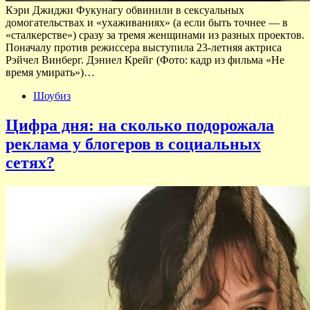
Кэри Джиджи Фукунагу обвинили в сексуальных
домогательствах и «ухаживаниях» (а если быть точнее — в
«сталкерстве») сразу за тремя женщинами из разных проектов.
Поначалу против режиссера выступила 23-летняя актриса
Рэйчел Винберг. Дэниел Крейг (Фото: кадр из фильма «Не
время умирать»)…
Шоубиз
Цифра дня: на сколько подорожала
реклама у блогеров в социальных
сетях?