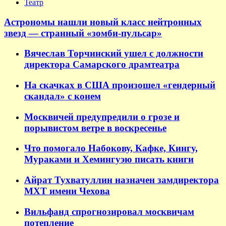
Театр
Астрономы нашли новый класс нейтронных
звезд — странный «зомби-пульсар»
Вячеслав Торчинский ушел с должности
директора Самарского драмтеатра
На скачках в США произошел «гендерный
скандал» с конем
Москвичей предупредили о грозе и
порывистом ветре в воскресенье
Что помогало Набокову, Кафке, Кингу,
Мураками и Хемингуэю писать книги
Айрат Тухватуллин назначен замдиректора
МХТ имени Чехова
Вильфанд спрогнозировал москвичам
потепление