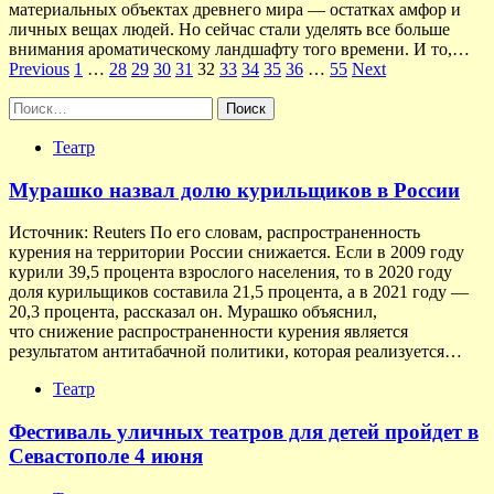
материальных объектах древнего мира — остатках амфор и
личных вещах людей. Но сейчас стали уделять все больше
внимания ароматическому ландшафту того времени. И то,…
Пагинация
Previous
1
…
28
29
30
31
32
33
34
35
36
…
55
Next
записей
Найти:
Театр
Мурашко назвал долю курильщиков в России
Источник: Reuters По его словам, распространенность
курения на территории России снижается. Если в 2009 году
курили 39,5 процента взрослого населения, то в 2020 году
доля курильщиков составила 21,5 процента, а в 2021 году —
20,3 процента, рассказал он. Мурашко объяснил,
что снижение распространенности курения является
результатом антитабачной политики, которая реализуется…
Театр
Фестиваль уличных театров для детей пройдет в
Севастополе 4 июня