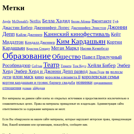
Метки
Белла Хадид
Вконтакте
Netflix
Apple
McDonald's
Билли Айлиш
Гуф
Джонни
Джастин Бибер
Дженнифер Лопес
Дженнифер Энистон
Каннский кинофестиваль
Депп
Кейт
Кайли Дженнер
Ким Кардашьян
Миддлтон
Кортни
Кендалл Дженнер
Кардашьян
Меган Маркл
Наоми Кемпбелл
Кристен Стюарт
Образование
Общество
Павел Прилучный
Театр
Хейли Бибер
Рособрнадзор
Эмбер
Собчак
Тимати
Том Круз
Херд
Эмбер Херд и Джонни Депп развод
вк
волосы
Эшли Грэм
илон маск
королевская семья
дети
кино
королева елизавета II
новинки
кортни кардашьян и трэвис баркер свадьба
окрашивание
отношения
роман
эйфория
Все материалы на данном сайте взяты из открытых источников и предоставляются исключительно в
ознакомительных целях. Права на материалы принадлежат их владельцам. Администрация сайта
ответственности за содержание материала не несет.
Если Вы обнаружили на нашем сайте материалы, которые нарушают авторские права, принадлежащие
Вам, Вашей компании или организации, пожалуйста, сообщите нам.