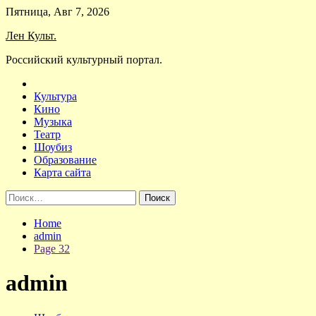
Skip
Пятница, Авг 7, 2026
to
Лен Культ.
content
Российский культурный портал.
Культура
Кино
Музыка
Театр
Шоубиз
Образование
Карта сайта
Найти:
Home
admin
Page 32
admin