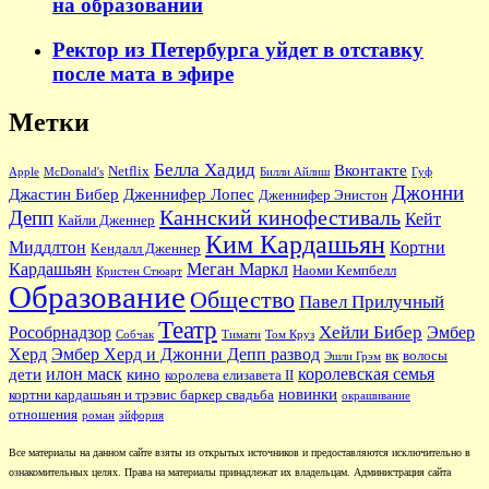
на образовании
Ректор из Петербурга уйдет в отставку
после мата в эфире
Метки
Белла Хадид
Вконтакте
Netflix
Apple
McDonald's
Билли Айлиш
Гуф
Джонни
Джастин Бибер
Дженнифер Лопес
Дженнифер Энистон
Каннский кинофестиваль
Депп
Кейт
Кайли Дженнер
Ким Кардашьян
Миддлтон
Кортни
Кендалл Дженнер
Кардашьян
Меган Маркл
Наоми Кемпбелл
Кристен Стюарт
Образование
Общество
Павел Прилучный
Театр
Хейли Бибер
Рособрнадзор
Эмбер
Собчак
Тимати
Том Круз
Херд
Эмбер Херд и Джонни Депп развод
вк
волосы
Эшли Грэм
илон маск
королевская семья
дети
кино
королева елизавета II
новинки
кортни кардашьян и трэвис баркер свадьба
окрашивание
отношения
роман
эйфория
Все материалы на данном сайте взяты из открытых источников и предоставляются исключительно в
ознакомительных целях. Права на материалы принадлежат их владельцам. Администрация сайта