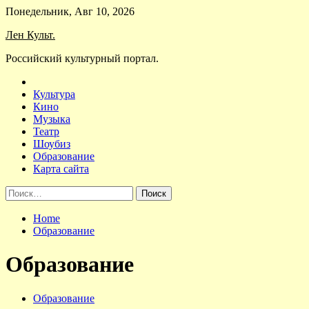
Skip
Понедельник, Авг 10, 2026
to
Лен Культ.
content
Российский культурный портал.
Культура
Кино
Музыка
Театр
Шоубиз
Образование
Карта сайта
Найти:
Home
Образование
Образование
Образование