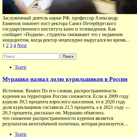
Заслуженный деятель науки РФ, профессор Александр
Евменов покинет пост ректора Санкт-Петербургского
государственного института кино и телевидения. Как
сообщает «Подъем», студенты связывают это с недавним
инцидентом, когда ректор нецензурно выругался во время…
Пагинация
1
2
3
4
Next
записей
Найти:
Театр
Мурашко назвал долю курильщиков в России
Источник: Reuters По его словам, распространенность
курения на территории России снижается. Если в 2009 году
курили 39,5 процента взрослого населения, то в 2020 году
доля курильщиков составила 21,5 процента, а в 2021 году —
20,3 процента, рассказал он. Мурашко объяснил,
что снижение распространенности курения является
результатом антитабачной политики, которая реализуется…
Театр