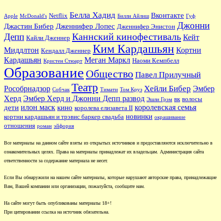
Белла Хадид
Вконтакте
Netflix
Apple
McDonald's
Билли Айлиш
Гуф
Джонни
Джастин Бибер
Дженнифер Лопес
Дженнифер Энистон
Каннский кинофестиваль
Депп
Кейт
Кайли Дженнер
Ким Кардашьян
Миддлтон
Кортни
Кендалл Дженнер
Кардашьян
Меган Маркл
Наоми Кемпбелл
Кристен Стюарт
Образование
Общество
Павел Прилучный
Театр
Хейли Бибер
Рособрнадзор
Эмбер
Собчак
Тимати
Том Круз
Херд
Эмбер Херд и Джонни Депп развод
вк
волосы
Эшли Грэм
илон маск
королевская семья
дети
кино
королева елизавета II
новинки
кортни кардашьян и трэвис баркер свадьба
окрашивание
отношения
роман
эйфория
Все материалы на данном сайте взяты из открытых источников и предоставляются исключительно в
ознакомительных целях. Права на материалы принадлежат их владельцам. Администрация сайта
ответственности за содержание материала не несет.
Если Вы обнаружили на нашем сайте материалы, которые нарушают авторские права, принадлежащие
Вам, Вашей компании или организации, пожалуйста, сообщите нам.
На сайте могут быть опубликованы материалы 18+!
При цитировании ссылка на источник обязательна.