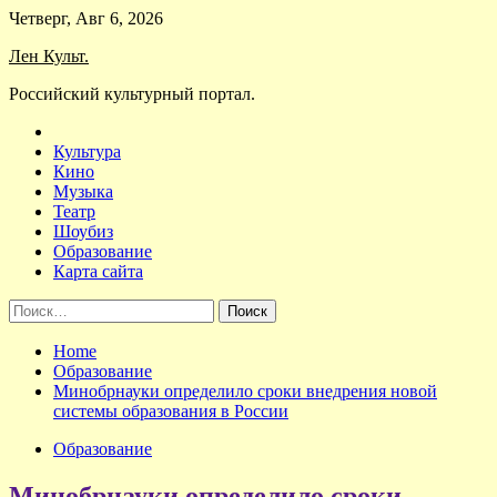
Skip
Четверг, Авг 6, 2026
to
Лен Культ.
content
Российский культурный портал.
Культура
Кино
Музыка
Театр
Шоубиз
Образование
Карта сайта
Найти:
Home
Образование
Минобрнауки определило сроки внедрения новой
системы образования в России
Образование
Минобрнауки определило сроки