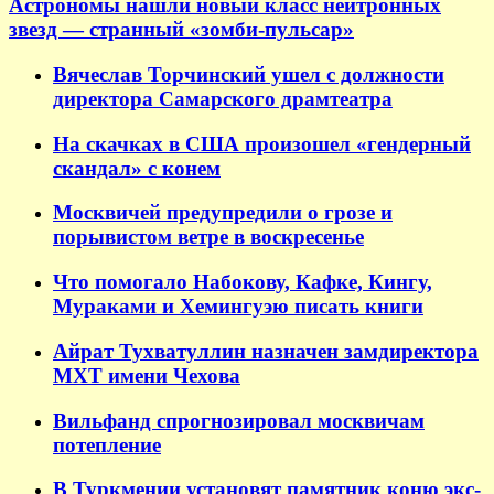
Астрономы нашли новый класс нейтронных
звезд — странный «зомби-пульсар»
Вячеслав Торчинский ушел с должности
директора Самарского драмтеатра
На скачках в США произошел «гендерный
скандал» с конем
Москвичей предупредили о грозе и
порывистом ветре в воскресенье
Что помогало Набокову, Кафке, Кингу,
Мураками и Хемингуэю писать книги
Айрат Тухватуллин назначен замдиректора
МХТ имени Чехова
Вильфанд спрогнозировал москвичам
потепление
В Туркмении установят памятник коню экс-