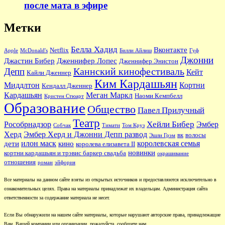
после мата в эфире
Метки
Белла Хадид
Вконтакте
Netflix
Apple
McDonald's
Билли Айлиш
Гуф
Джонни
Джастин Бибер
Дженнифер Лопес
Дженнифер Энистон
Каннский кинофестиваль
Депп
Кейт
Кайли Дженнер
Ким Кардашьян
Миддлтон
Кортни
Кендалл Дженнер
Кардашьян
Меган Маркл
Наоми Кемпбелл
Кристен Стюарт
Образование
Общество
Павел Прилучный
Театр
Хейли Бибер
Рособрнадзор
Эмбер
Собчак
Тимати
Том Круз
Херд
Эмбер Херд и Джонни Депп развод
вк
волосы
Эшли Грэм
илон маск
королевская семья
дети
кино
королева елизавета II
новинки
кортни кардашьян и трэвис баркер свадьба
окрашивание
отношения
роман
эйфория
Все материалы на данном сайте взяты из открытых источников и предоставляются исключительно в
ознакомительных целях. Права на материалы принадлежат их владельцам. Администрация сайта
ответственности за содержание материала не несет.
Если Вы обнаружили на нашем сайте материалы, которые нарушают авторские права, принадлежащие
Вам, Вашей компании или организации, пожалуйста, сообщите нам.