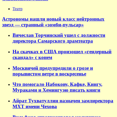
Театр
Астрономы нашли новый класс нейтронных
звезд — странный «зомби-пульсар»
Вячеслав Торчинский ушел с должности
директора Самарского драмтеатра
На скачках в США произошел «гендерный
скандал» с конем
Москвичей предупредили о грозе и
порывистом ветре в воскресенье
Что помогало Набокову, Кафке, Кингу,
Мураками и Хемингуэю писать книги
Айрат Тухватуллин назначен замдиректора
МХТ имени Чехова