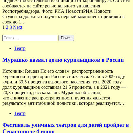
подлежат обязательной вакцинации от коронавируса. Об этом
сообщается на сайте регионального управления
Роспотребнадзора. Фото: РИА НовостиРИА Новости
Студенты должны получить первый компонент прививки в
срок до 1…
Пагинация
1
2
3
Next
записей
Найти:
Театр
Мурашко назвал долю курильщиков в России
Источник: Reuters По его словам, распространенность
курения на территории России снижается. Если в 2009 году
курили 39,5 процента взрослого населения, то в 2020 году
доля курильщиков составила 21,5 процента, а в 2021 году —
20,3 процента, рассказал он. Мурашко объяснил,
что снижение распространенности курения является
результатом антитабачной политики, которая реализуется…
Театр
Фестиваль уличных театров для детей пройдет в
Севастополе 4 июня