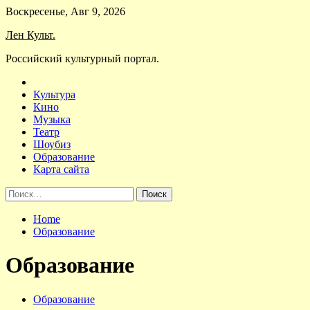
Skip
Воскресенье, Авг 9, 2026
to
Лен Культ.
content
Российский культурный портал.
Культура
Кино
Музыка
Театр
Шоубиз
Образование
Карта сайта
Найти:
Home
Образование
Образование
Образование