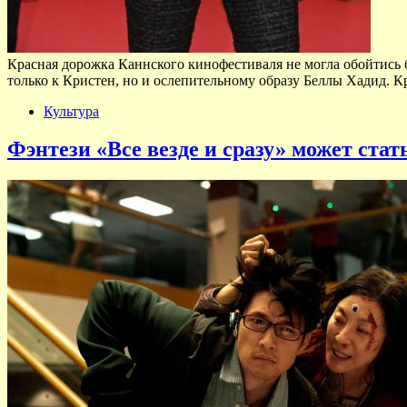
Красная дорожка Каннского кинофестиваля не могла обойтись 
только к Кристен, но и ослепительному образу Беллы Хадид. Кри
Культура
Фэнтези «Все везде и сразу» может ст