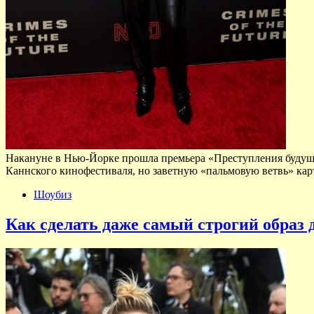
Накануне в Нью-Йорке прошла премьера «Преступления будуще
Каннского кинофестиваля, но заветную «пальмовую ветвь» ка
Шоубиз
Как сделать даже самый строгий образ