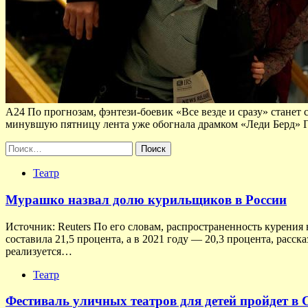
А24 По прогнозам, фэнтези-боевик «Все везде и сразу» станет
минувшую пятницу лента уже обогнала драмком «Леди Берд» Г
Найти:
Театр
Мурашко назвал долю курильщиков в России
Источник: Reuters По его словам, распространенность курения 
составила 21,5 процента, а в 2021 году — 20,3 процента, расс
реализуется…
Театр
Фестиваль уличных театров для детей пройдет в 