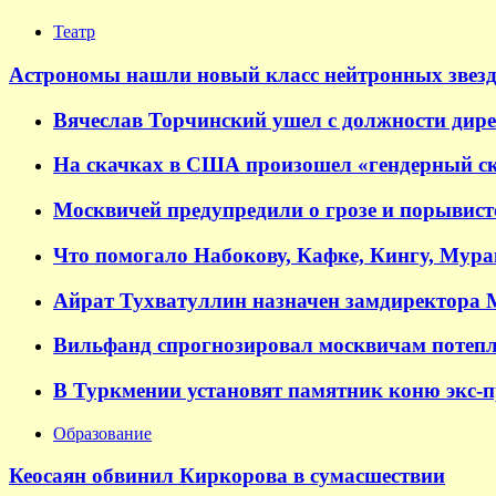
Театр
Астрономы нашли новый класс нейтронных звезд
Вячеслав Торчинский ушел с должности дир
На скачках в США произошел «гендерный ск
Москвичей предупредили о грозе и порывисто
Что помогало Набокову, Кафке, Кингу, Мур
Айрат Тухватуллин назначен замдиректора
Вильфанд спрогнозировал москвичам потепл
В Туркмении установят памятник коню экс-
Образование
Кеосаян обвинил Киркорова в сумасшествии