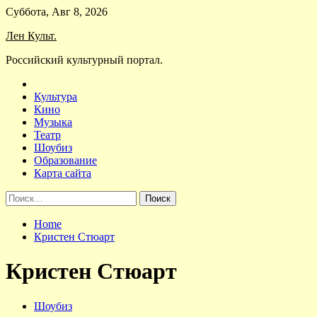
Skip
Суббота, Авг 8, 2026
to
Лен Культ.
content
Российский культурный портал.
Культура
Кино
Музыка
Театр
Шоубиз
Образование
Карта сайта
Найти:
Home
Кристен Стюарт
Кристен Стюарт
Шоубиз