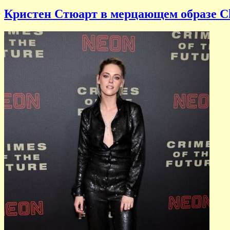
Кристен Стюарт в мерцающем образе Ch