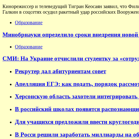
Кинорежиссер и телеведущий Тигран Кеосаян заявил, что Фил
Галкин в соцсетях осудил ракетный удар российских Вооружен
Образование
Минобрнауки определило сроки внедрения новой 
Образование
СМИ: На Украине отчислили студентку за «сотруд
Рекрутер дал абитуриентам совет
Апелляция ЕГЭ: как подать, порядок рассмо
Херсонскую область захотели интегрировать 
В российский школах появятся распознающи
Для учащихся предложили ввести круглогод
В Росси решили заработать миллиарды на о