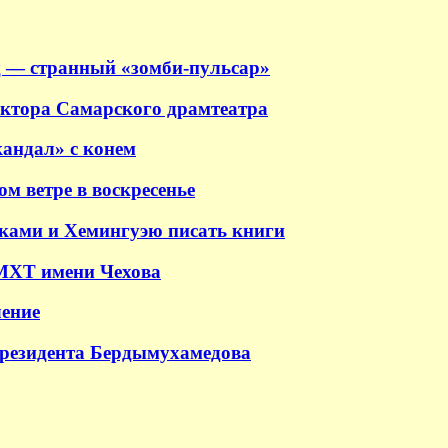
 — странный «зомби-пульсар»
ектора Самарского драмтеатра
андал» с конем
м ветре в воскресенье
аками и Хемингуэю писать книги
 МХТ имени Чехова
ение
президента Бердымухамедова