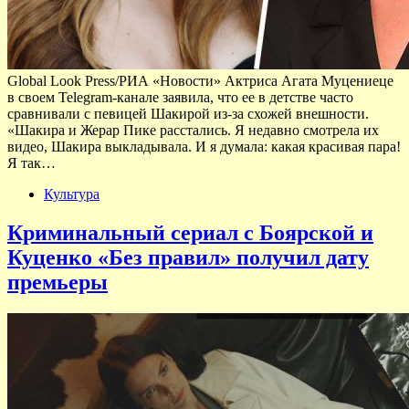
Global Look Press/РИА «Новости» Актриса Агата Муцениеце
в своем Telegram-канале заявила, что ее в детстве часто
сравнивали с певицей Шакирой из-за схожей внешности.
«Шакира и Жерар Пике расстались. Я недавно смотрела их
видео, Шакира выкладывала. И я думала: какая красивая пара!
Я так…
Культура
Криминальный сериал с Боярской и
Куценко «Без правил» получил дату
премьеры