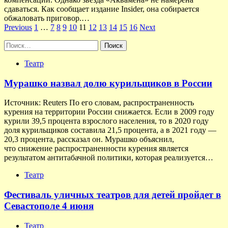
сдаваться. Как сообщает издание Insider, она собирается
обжаловать приговор.…
Пагинация
Previous
1
…
7
8
9
10
11
12
13
14
15
16
Next
записей
Найти:
Театр
Мурашко назвал долю курильщиков в России
Источник: Reuters По его словам, распространенность
курения на территории России снижается. Если в 2009 году
курили 39,5 процента взрослого населения, то в 2020 году
доля курильщиков составила 21,5 процента, а в 2021 году —
20,3 процента, рассказал он. Мурашко объяснил,
что снижение распространенности курения является
результатом антитабачной политики, которая реализуется…
Театр
Фестиваль уличных театров для детей пройдет в
Севастополе 4 июня
Театр