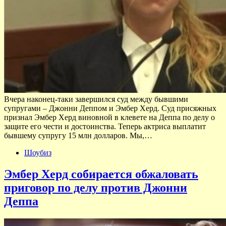
Вчера наконец-таки завершился суд между бывшими
супругами – Джонни Деппом и Эмбер Херд. Суд присяжных
признал Эмбер Херд виновной в клевете на Деппа по делу о
защите его чести и достоинства. Теперь актриса выплатит
бывшему супругу 15 млн долларов. Мы,…
Шоубиз
Эмбер Херд собирается обжаловать
приговор по делу против Джонни
Деппа