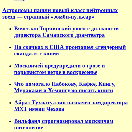
Астрономы нашли новый класс нейтронных
звезд — странный «зомби-пульсар»
Вячеслав Торчинский ушел с должности
директора Самарского драмтеатра
На скачках в США произошел «гендерный
скандал» с конем
Москвичей предупредили о грозе и
порывистом ветре в воскресенье
Что помогало Набокову, Кафке, Кингу,
Мураками и Хемингуэю писать книги
Айрат Тухватуллин назначен замдиректора
МХТ имени Чехова
Вильфанд спрогнозировал москвичам
потепление