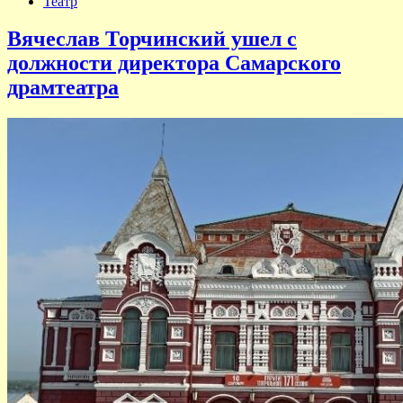
Театр
Вячеслав Торчинский ушел с
должности директора Самарского
драмтеатра