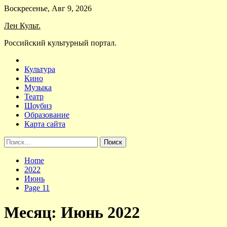
Skip
Воскресенье, Авг 9, 2026
to
Лен Культ.
content
Российский культурный портал.
Культура
Кино
Музыка
Театр
Шоубиз
Образование
Карта сайта
Найти:
Home
2022
Июнь
Page 11
Месяц:
Июнь 2022