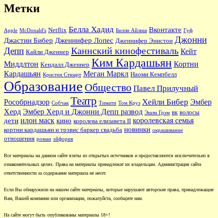
Метки
Белла Хадид
Вконтакте
Netflix
Apple
McDonald's
Билли Айлиш
Гуф
Джонни
Джастин Бибер
Дженнифер Лопес
Дженнифер Энистон
Каннский кинофестиваль
Депп
Кейт
Кайли Дженнер
Ким Кардашьян
Миддлтон
Кортни
Кендалл Дженнер
Кардашьян
Меган Маркл
Наоми Кемпбелл
Кристен Стюарт
Образование
Общество
Павел Прилучный
Театр
Хейли Бибер
Рособрнадзор
Эмбер
Собчак
Тимати
Том Круз
Херд
Эмбер Херд и Джонни Депп развод
вк
волосы
Эшли Грэм
илон маск
королевская семья
дети
кино
королева елизавета II
новинки
кортни кардашьян и трэвис баркер свадьба
окрашивание
отношения
роман
эйфория
Все материалы на данном сайте взяты из открытых источников и предоставляются исключительно в
ознакомительных целях. Права на материалы принадлежат их владельцам. Администрация сайта
ответственности за содержание материала не несет.
Если Вы обнаружили на нашем сайте материалы, которые нарушают авторские права, принадлежащие
Вам, Вашей компании или организации, пожалуйста, сообщите нам.
На сайте могут быть опубликованы материалы 18+!