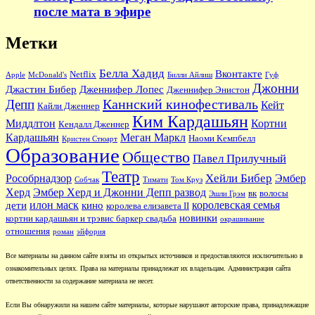
после мата в эфире
Метки
Белла Хадид
Вконтакте
Netflix
Apple
McDonald's
Билли Айлиш
Гуф
Джонни
Джастин Бибер
Дженнифер Лопес
Дженнифер Энистон
Каннский кинофестиваль
Депп
Кейт
Кайли Дженнер
Ким Кардашьян
Миддлтон
Кортни
Кендалл Дженнер
Кардашьян
Меган Маркл
Наоми Кемпбелл
Кристен Стюарт
Образование
Общество
Павел Прилучный
Театр
Хейли Бибер
Рособрнадзор
Эмбер
Собчак
Тимати
Том Круз
Херд
Эмбер Херд и Джонни Депп развод
вк
волосы
Эшли Грэм
илон маск
королевская семья
дети
кино
королева елизавета II
новинки
кортни кардашьян и трэвис баркер свадьба
окрашивание
отношения
роман
эйфория
Все материалы на данном сайте взяты из открытых источников и предоставляются исключительно в
ознакомительных целях. Права на материалы принадлежат их владельцам. Администрация сайта
ответственности за содержание материала не несет.
Если Вы обнаружили на нашем сайте материалы, которые нарушают авторские права, принадлежащие