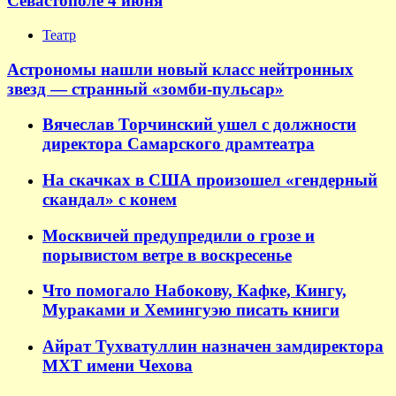
Севастополе 4 июня
Театр
Астрономы нашли новый класс нейтронных
звезд — странный «зомби-пульсар»
Вячеслав Торчинский ушел с должности
директора Самарского драмтеатра
На скачках в США произошел «гендерный
скандал» с конем
Москвичей предупредили о грозе и
порывистом ветре в воскресенье
Что помогало Набокову, Кафке, Кингу,
Мураками и Хемингуэю писать книги
Айрат Тухватуллин назначен замдиректора
МХТ имени Чехова