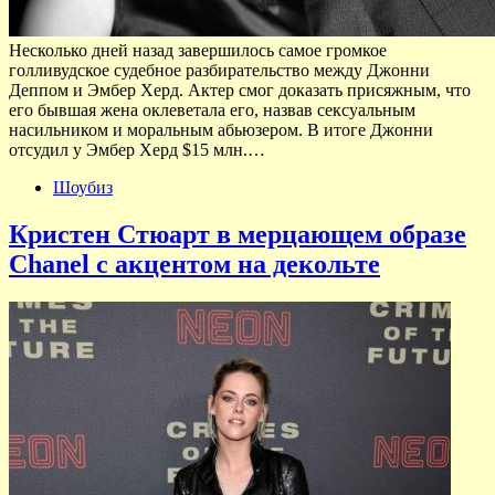
Несколько дней назад завершилось самое громкое
голливудское судебное разбирательство между Джонни
Деппом и Эмбер Херд. Актер смог доказать присяжным, что
его бывшая жена оклеветала его, назвав сексуальным
насильником и моральным абьюзером. В итоге Джонни
отсудил у Эмбер Херд $15 млн.…
Шоубиз
Кристен Стюарт в мерцающем образе
Chanel c акцентом на декольте