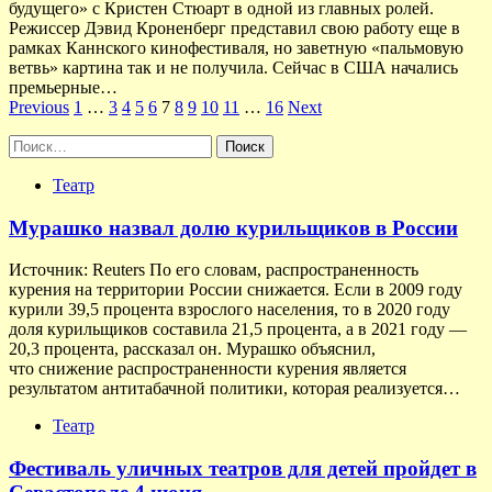
будущего» с Кристен Стюарт в одной из главных ролей.
Режиссер Дэвид Кроненберг представил свою работу еще в
рамках Каннского кинофестиваля, но заветную «пальмовую
ветвь» картина так и не получила. Сейчас в США начались
премьерные…
Пагинация
Previous
1
…
3
4
5
6
7
8
9
10
11
…
16
Next
записей
Найти:
Театр
Мурашко назвал долю курильщиков в России
Источник: Reuters По его словам, распространенность
курения на территории России снижается. Если в 2009 году
курили 39,5 процента взрослого населения, то в 2020 году
доля курильщиков составила 21,5 процента, а в 2021 году —
20,3 процента, рассказал он. Мурашко объяснил,
что снижение распространенности курения является
результатом антитабачной политики, которая реализуется…
Театр
Фестиваль уличных театров для детей пройдет в