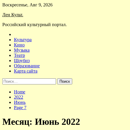
Skip
Воскресенье, Авг 9, 2026
to
Лен Культ.
content
Российский культурный портал.
Культура
Кино
Музыка
Театр
Шоубиз
Образование
Карта сайта
Найти:
Home
2022
Июнь
Page 7
Месяц:
Июнь 2022