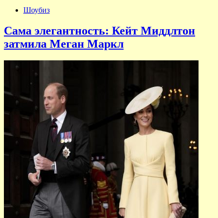
Шоубиз
Сама элегантность: Кейт Миддлтон
затмила Меган Маркл