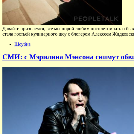
Давайте признаемся, все мы порой любим посплетничать о быв
стала гостьей кулинарного шоу с блогером Алексеем Жидковс
Шоубиз
СМИ: с Мэрилина Мэнсона снимут обви