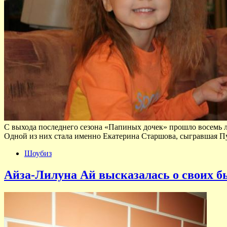
С выхода последнего сезона «Папиных дочек» прошло восемь лет
Одной из них стала именно Екатерина Старшова, сыгравшая 
Шоубиз
Айза-Лилуна Ай высказалась о своих бы