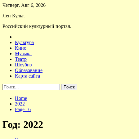
Skip
Четверг, Авг 6, 2026
to
Лен Культ.
content
Российский культурный портал.
Культура
Кино
Музыка
Театр
Шоубиз
Образование
Карта сайта
Найти:
Home
2022
Page 16
Год:
2022