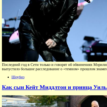
Последний год в Сети только и говорят об обвинениях Мэрили
выпустило большое расследование о «темном» прошлом знаме
Шоубиз
Как сын Кейт Миддлтон и принца Уиль