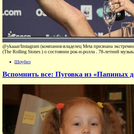
@ykaaar/Instagram (компания-владелец Meta признана экстрем
(The Rolling Stones ) о состоянии рок-н-ролла . 78-летний м
Шоубиз
Вспомнить все: Пуговка из «Папиных до