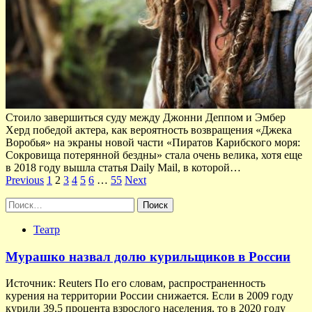
Стоило завершиться суду между Джонни Деппом и Эмбер
Херд победой актера, как вероятность возвращения «Джека
Воробья» на экраны новой части «Пиратов Карибского моря:
Сокровища потерянной бездны» стала очень велика, хотя еще
в 2018 году вышла статья Daily Mail, в которой…
Пагинация
Previous
1
2
3
4
5
6
…
55
Next
записей
Найти:
Театр
Мурашко назвал долю курильщиков в России
Источник: Reuters По его словам, распространенность
курения на территории России снижается. Если в 2009 году
курили 39,5 процента взрослого населения, то в 2020 году