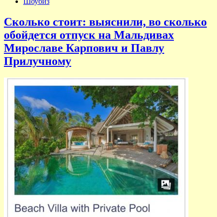
Шоубиз
Сколько стоит: выяснили, во сколько
обойдется отпуск на Мальдивах
Мирославе Карпович и Павлу
Прилучному