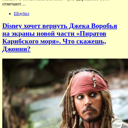
отмечают…
Шоубиз
Disney хочет вернуть Джека Воробья
на экраны новой части «Пиратов
Карибского моря». Что скажешь,
Джонни?