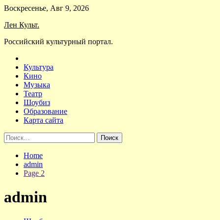
Skip
Воскресенье, Авг 9, 2026
to
Лен Культ.
content
Российский культурный портал.
Культура
Кино
Музыка
Театр
Шоубиз
Образование
Карта сайта
Найти:
Home
admin
Page 2
admin