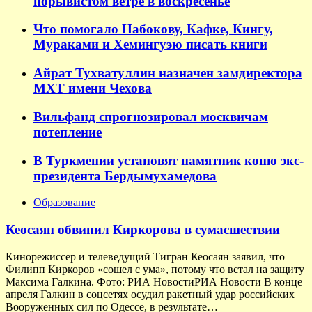
порывистом ветре в воскресенье
Что помогало Набокову, Кафке, Кингу,
Мураками и Хемингуэю писать книги
Айрат Тухватуллин назначен замдиректора
МХТ имени Чехова
Вильфанд спрогнозировал москвичам
потепление
В Туркмении установят памятник коню экс-
президента Бердымухамедова
Образование
Кеосаян обвинил Киркорова в сумасшествии
Кинорежиссер и телеведущий Тигран Кеосаян заявил, что
Филипп Киркоров «сошел с ума», потому что встал на защиту
Максима Галкина. Фото: РИА НовостиРИА Новости В конце
апреля Галкин в соцсетях осудил ракетный удар российских
Вооруженных сил по Одессе, в результате…