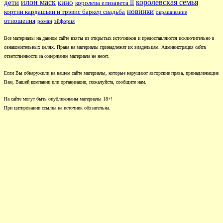
илон маск
королевская семья
дети
кино
королева елизавета II
новинки
кортни кардашьян и трэвис баркер свадьба
окрашивание
отношения
роман
эйфория
Все материалы на данном сайте взяты из открытых источников и предоставляются исключительно в
ознакомительных целях. Права на материалы принадлежат их владельцам. Администрация сайта
ответственности за содержание материала не несет.
Если Вы обнаружили на нашем сайте материалы, которые нарушают авторские права, принадлежащие
Вам, Вашей компании или организации, пожалуйста, сообщите нам.
На сайте могут быть опубликованы материалы 18+!
При цитировании ссылка на источник обязательна.