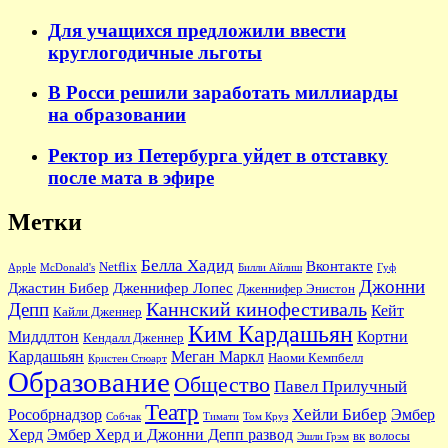
Для учащихся предложили ввести
круглогодичные льготы
В Росси решили заработать миллиарды
на образовании
Ректор из Петербурга уйдет в отставку
после мата в эфире
Метки
Белла Хадид
Вконтакте
Netflix
Apple
McDonald's
Билли Айлиш
Гуф
Джонни
Джастин Бибер
Дженнифер Лопес
Дженнифер Энистон
Каннский кинофестиваль
Депп
Кейт
Кайли Дженнер
Ким Кардашьян
Миддлтон
Кортни
Кендалл Дженнер
Кардашьян
Меган Маркл
Наоми Кемпбелл
Кристен Стюарт
Образование
Общество
Павел Прилучный
Театр
Хейли Бибер
Рособрнадзор
Эмбер
Собчак
Тимати
Том Круз
Херд
Эмбер Херд и Джонни Депп развод
вк
волосы
Эшли Грэм