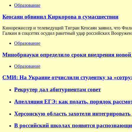
Образование
Кеосаян обвинил Киркорова в сумасшествии
Кинорежиссер и телеведущий Тигран Кеосаян заявил, что Фил
Галкин в соцсетях осудил ракетный удар российских Вооруженн
Образование
Минобрнауки определило сроки внедрения новой 
Образование
СМИ: На Украине отчислили студентку за «сотруд
Рекрутер дал абитуриентам совет
Апелляция ЕГЭ: как подать, порядок рассмо
Херсонскую область захотели интегрировать 
В российский школах появятся распознающи