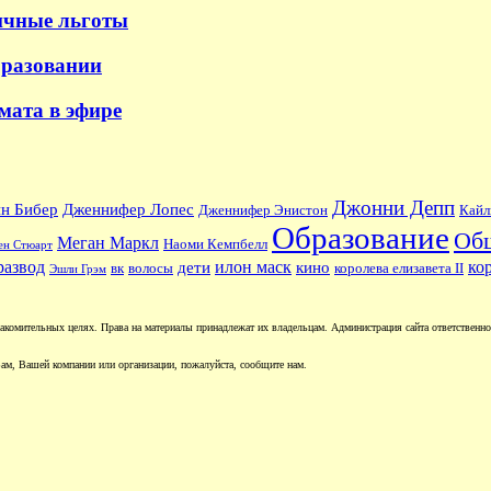
ичные льготы
бразовании
 мата в эфире
Джонни Депп
н Бибер
Дженнифер Лопес
Дженнифер Энистон
Кайл
Образование
Об
Меган Маркл
Наоми Кемпбелл
ен Стюарт
развод
илон маск
ко
дети
кино
вк
волосы
королева елизавета II
Эшли Грэм
комительных целях. Права на материалы принадлежат их владельцам. Администрация сайта ответственност
ам, Вашей компании или организации, пожалуйста, сообщите нам.