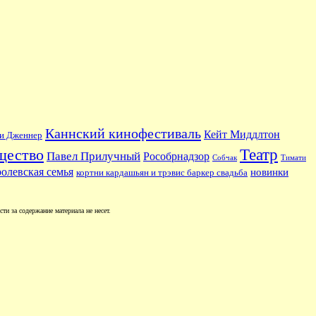
Каннский кинофестиваль
Кейт Миддлтон
и Дженнер
Театр
щество
Павел Прилучный
Рособрнадзор
Собчак
Тимати
ролевская семья
новинки
кортни кардашьян и трэвис баркер свадьба
и за содержание материала не несет.