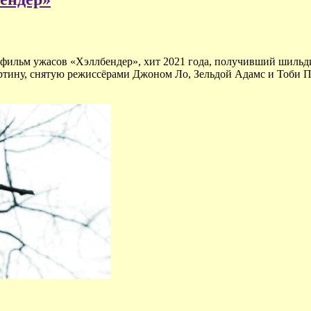
фильм ужасов «Хэллбендер», хит 2021 года, получивший шильдик
тину, снятую режиссёрами Джоном Ло, Зельдой Адамс и Тоби По