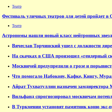
Театр
Фестиваль уличных театров для детей пройдет в 
Театр
Астрономы нашли новый класс нейтронных звезд
Вячеслав Торчинский ушел с должности дир
На скачках в США произошел «гендерный ск
Москвичей предупредили о грозе и порывисто
Что помогало Набокову, Кафке, Кингу, Мур
Айрат Тухватуллин назначен замдиректора
Вильфанд спрогнозировал москвичам потепл
В Туркмении установят памятник коню экс-