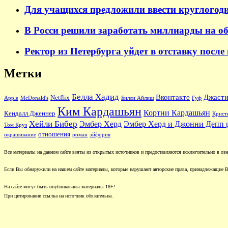
Для учащихся предложили ввести круглогод
В Росси решили заработать миллиарды на о
Ректор из Петербурга уйдет в отставку после
Метки
Белла Хадид
Вконтакте
Джасти
Netflix
Apple
McDonald's
Билли Айлиш
Гуф
Ким Кардашьян
Кортни Кардашьян
Кендалл Дженнер
Крист
Хейли Бибер
Эмбер Херд
Эмбер Херд и Джонни Депп 
Том Круз
отношения
окрашивание
роман
эйфория
Все материалы на данном сайте взяты из открытых источников и предоставляются исключительно в озна
Если Вы обнаружили на нашем сайте материалы, которые нарушают авторские права, принадлежащие В
На сайте могут быть опубликованы материалы 18+!
При цитировании ссылка на источник обязательна.