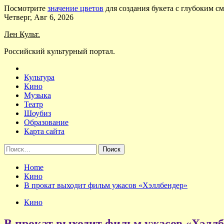
Посмотрите
значение цветов
для создания букета с глубоким с
Skip
Четверг, Авг 6, 2026
to
Лен Культ.
content
Российский культурный портал.
Культура
Кино
Музыка
Театр
Шоубиз
Образование
Карта сайта
Найти:
Home
Кино
В прокат выходит фильм ужасов «Хэллбендер»
Кино
В прокат выходит фильм ужасов «Хэллб