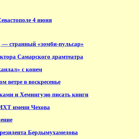
Севастополе 4 июня
 — странный «зомби-пульсар»
ектора Самарского драмтеатра
андал» с конем
м ветре в воскресенье
аками и Хемингуэю писать книги
 МХТ имени Чехова
ение
президента Бердымухамедова