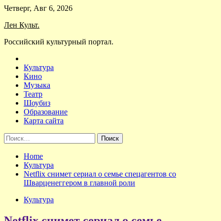
Skip
Четверг, Авг 6, 2026
to
Лен Культ.
content
Российский культурный портал.
Культура
Кино
Музыка
Театр
Шоубиз
Образование
Карта сайта
Найти:
Home
Культура
Netflix снимет сериал о семье спецагентов со
Шварценеггером в главной роли
Культура
Netflix снимет сериал о семье