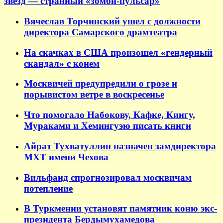
звезд — странный «зомби-пульсар»
Вячеслав Торчинский ушел с должности
директора Самарского драмтеатра
На скачках в США произошел «гендерный
скандал» с конем
Москвичей предупредили о грозе и
порывистом ветре в воскресенье
Что помогало Набокову, Кафке, Кингу,
Мураками и Хемингуэю писать книги
Айрат Тухватуллин назначен замдиректора
МХТ имени Чехова
Вильфанд спрогнозировал москвичам
потепление
В Туркмении установят памятник коню экс-
президента Бердымухамедова