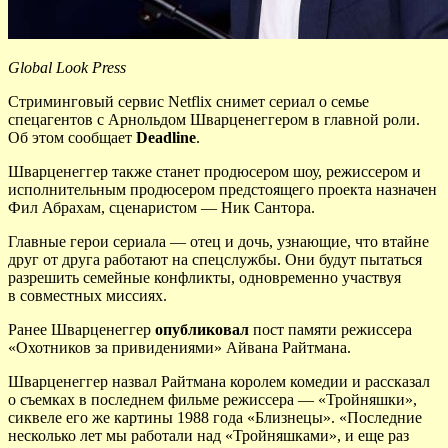
Global Look Press
Стриминговый сервис Netflix снимет сериал о семье
спецагентов с Арнольдом Шварценеггером в главной роли.
Об этом сообщает
Deadline
.
Шварценеггер также станет продюсером шоу, режиссером и
исполнительным продюсером предстоящего проекта назначен
Фил Абрахам, сценаристом — Ник Сантора.
Главные герои сериала — отец и дочь, узнающие, что втайне
друг от друга работают на спецслужбы. Они будут пытаться
разрешить семейные конфликты, одновременно участвуя
в совместных миссиях.
Ранее Шварценеггер
опубликовал
пост памяти режиссера
«Охотников за привидениями» Айвана Райтмана.
Шварценеггер назвал Райтмана королем комедии и рассказал
о съемках в последнем фильме режиссера — «Тройняшки»,
сиквеле его же картины 1988 года «Близнецы». «Последние
несколько лет мы работали над «Тройняшками», и еще раз