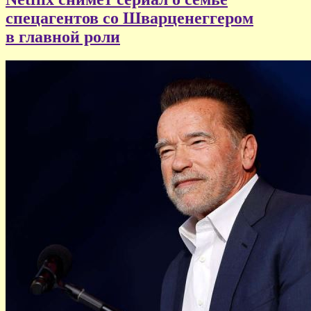
спецагентов со Шварценеггером
в главной роли