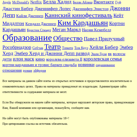
Белла Хадид
Вконтакте
Netflix
Apple
McDonald's
Билли Айлиш
Гуф
Джонни
Джастин Бибер
Дженнифер Лопес
Дженнифер Энистон
Каннский кинофестиваль
Депп
Кейт
Кайли Дженнер
Ким Кардашьян
Миддлтон
Кортни
Кендалл Дженнер
Кардашьян
Меган Маркл
Наоми Кемпбелл
Кристен Стюарт
Образование
Общество
Павел Прилучный
Театр
Хейли Бибер
Рособрнадзор
Эмбер
Собчак
Тимати
Том Круз
Херд
Эмбер Херд и Джонни Депп развод
вк
волосы
Эшли Грэм
илон маск
королевская семья
дети
кино
королева елизавета II
новинки
кортни кардашьян и трэвис баркер свадьба
окрашивание
отношения
роман
эйфория
Все материалы на данном сайте взяты из открытых источников и предоставляются исключительно в
ознакомительных целях. Права на материалы принадлежат их владельцам. Администрация сайта
ответственности за содержание материала не несет.
Если Вы обнаружили на нашем сайте материалы, которые нарушают авторские права, принадлежащие
Вам, Вашей компании или организации, пожалуйста, сообщите нам.
На сайте могут быть опубликованы материалы 18+!
При цитировании ссылка на источник обязательна.