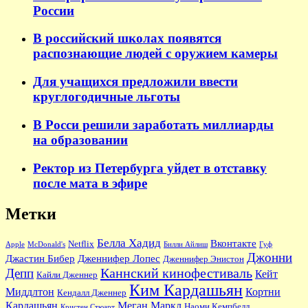
России
В российский школах появятся
распознающие людей с оружием камеры
Для учащихся предложили ввести
круглогодичные льготы
В Росси решили заработать миллиарды
на образовании
Ректор из Петербурга уйдет в отставку
после мата в эфире
Метки
Белла Хадид
Вконтакте
Netflix
Apple
McDonald's
Билли Айлиш
Гуф
Джонни
Джастин Бибер
Дженнифер Лопес
Дженнифер Энистон
Каннский кинофестиваль
Депп
Кейт
Кайли Дженнер
Ким Кардашьян
Миддлтон
Кортни
Кендалл Дженнер
Кардашьян
Меган Маркл
Наоми Кемпбелл
Кристен Стюарт