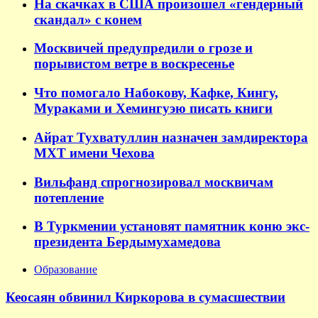
На скачках в США произошел «гендерный
скандал» с конем
Москвичей предупредили о грозе и
порывистом ветре в воскресенье
Что помогало Набокову, Кафке, Кингу,
Мураками и Хемингуэю писать книги
Айрат Тухватуллин назначен замдиректора
МХТ имени Чехова
Вильфанд спрогнозировал москвичам
потепление
В Туркмении установят памятник коню экс-
президента Бердымухамедова
Образование
Кеосаян обвинил Киркорова в сумасшествии