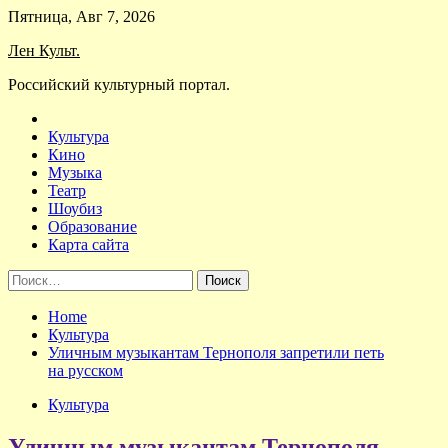
Skip
Пятница, Авг 7, 2026
to
Лен Культ.
content
Российский культурный портал.
Культура
Кино
Музыка
Театр
Шоубиз
Образование
Карта сайта
Найти:
Home
Культура
Уличным музыкантам Тернополя запретили петь
на русском
Культура
Уличным музыкантам Тернополя