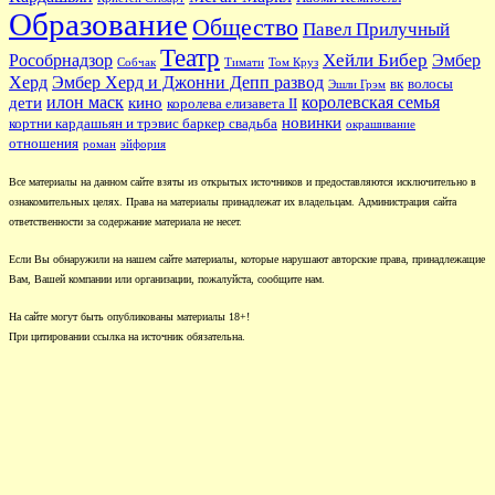
Образование
Общество
Павел Прилучный
Театр
Хейли Бибер
Рособрнадзор
Эмбер
Собчак
Тимати
Том Круз
Херд
Эмбер Херд и Джонни Депп развод
вк
волосы
Эшли Грэм
илон маск
королевская семья
дети
кино
королева елизавета II
новинки
кортни кардашьян и трэвис баркер свадьба
окрашивание
отношения
роман
эйфория
Все материалы на данном сайте взяты из открытых источников и предоставляются исключительно в
ознакомительных целях. Права на материалы принадлежат их владельцам. Администрация сайта
ответственности за содержание материала не несет.
Если Вы обнаружили на нашем сайте материалы, которые нарушают авторские права, принадлежащие
Вам, Вашей компании или организации, пожалуйста, сообщите нам.
На сайте могут быть опубликованы материалы 18+!
При цитировании ссылка на источник обязательна.