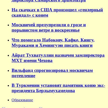
На скачках в США произошел «гендерный
скандал» с конем
Москвичей предупредили о грозе и
порывистом ветре в воскресенье
Что помогало Набокову, Кафке, Кингу,
Мураками и Хемингуэю писать книги
Айрат Тухватуллин назначен замдиректора
МХТ имени Чехова
Вильфанд спрогнозировал москвичам
потепление
В Туркмении установят памятник коню экс-
президента Бердымухамедова
Образование