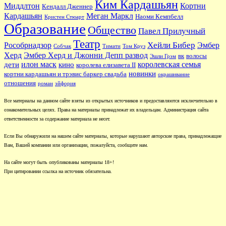
Ким Кардашьян
Миддлтон
Кортни
Кендалл Дженнер
Кардашьян
Меган Маркл
Наоми Кемпбелл
Кристен Стюарт
Образование
Общество
Павел Прилучный
Театр
Хейли Бибер
Рособрнадзор
Эмбер
Собчак
Тимати
Том Круз
Херд
Эмбер Херд и Джонни Депп развод
вк
волосы
Эшли Грэм
илон маск
королевская семья
дети
кино
королева елизавета II
новинки
кортни кардашьян и трэвис баркер свадьба
окрашивание
отношения
роман
эйфория
Все материалы на данном сайте взяты из открытых источников и предоставляются исключительно в
ознакомительных целях. Права на материалы принадлежат их владельцам. Администрация сайта
ответственности за содержание материала не несет.
Если Вы обнаружили на нашем сайте материалы, которые нарушают авторские права, принадлежащие
Вам, Вашей компании или организации, пожалуйста, сообщите нам.
На сайте могут быть опубликованы материалы 18+!
При цитировании ссылка на источник обязательна.