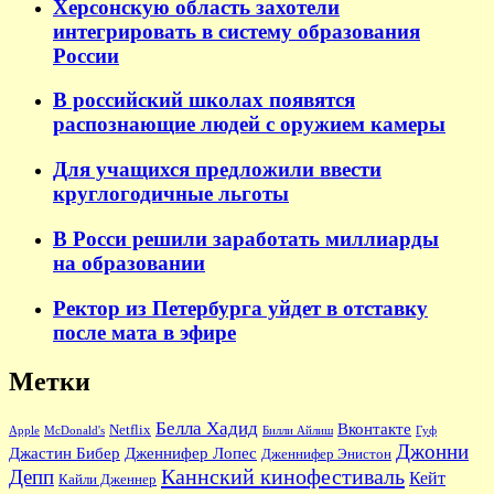
Херсонскую область захотели
интегрировать в систему образования
России
В российский школах появятся
распознающие людей с оружием камеры
Для учащихся предложили ввести
круглогодичные льготы
В Росси решили заработать миллиарды
на образовании
Ректор из Петербурга уйдет в отставку
после мата в эфире
Метки
Белла Хадид
Вконтакте
Netflix
Apple
McDonald's
Билли Айлиш
Гуф
Джонни
Джастин Бибер
Дженнифер Лопес
Дженнифер Энистон
Каннский кинофестиваль
Депп
Кейт
Кайли Дженнер