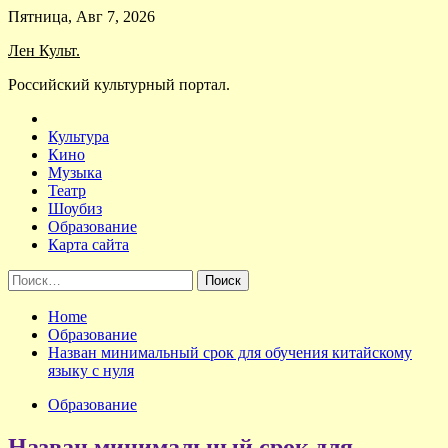
Skip
Пятница, Авг 7, 2026
to
Лен Культ.
content
Российский культурный портал.
Культура
Кино
Музыка
Театр
Шоубиз
Образование
Карта сайта
Найти:
Home
Образование
Назван минимальный срок для обучения китайскому
языку с нуля
Образование
Назван минимальный срок для