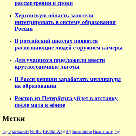
рассмотрения и сроки
Херсонскую область захотели
интегрировать в систему образования
России
В российский школах появятся
распознающие людей с оружием камеры
Для учащихся предложили ввести
круглогодичные льготы
В Росси решили заработать миллиарды
на образовании
Ректор из Петербурга уйдет в отставку
после мата в эфире
Метки
Белла Хадид
Вконтакте
Netflix
Apple
McDonald's
Билли Айлиш
Гуф