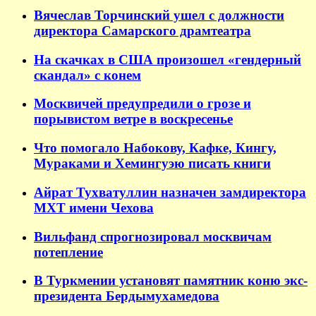
Вячеслав Торчинский ушел с должности
директора Самарского драмтеатра
На скачках в США произошел «гендерный
скандал» с конем
Москвичей предупредили о грозе и
порывистом ветре в воскресенье
Что помогало Набокову, Кафке, Кингу,
Мураками и Хемингуэю писать книги
Айрат Тухватуллин назначен замдиректора
МХТ имени Чехова
Вильфанд спрогнозировал москвичам
потепление
В Туркмении установят памятник коню экс-
президента Бердымухамедова