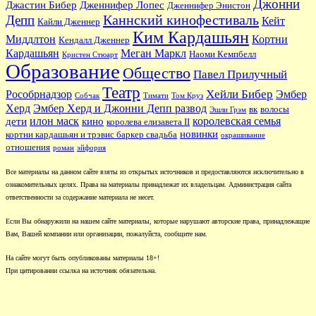
Джонни
Джастин Бибер
Дженнифер Лопес
Дженнифер Энистон
Каннский кинофестиваль
Депп
Кейт
Кайли Дженнер
Ким Кардашьян
Миддлтон
Кортни
Кендалл Дженнер
Кардашьян
Меган Маркл
Наоми Кемпбелл
Кристен Стюарт
Образование
Общество
Павел Прилучный
Театр
Хейли Бибер
Рособрнадзор
Эмбер
Собчак
Тимати
Том Круз
Херд
Эмбер Херд и Джонни Депп развод
вк
волосы
Эшли Грэм
илон маск
королевская семья
дети
кино
королева елизавета II
новинки
кортни кардашьян и трэвис баркер свадьба
окрашивание
отношения
роман
эйфория
Все материалы на данном сайте взяты из открытых источников и предоставляются исключительно в
ознакомительных целях. Права на материалы принадлежат их владельцам. Администрация сайта
ответственности за содержание материала не несет.
Если Вы обнаружили на нашем сайте материалы, которые нарушают авторские права, принадлежащие
Вам, Вашей компании или организации, пожалуйста, сообщите нам.
На сайте могут быть опубликованы материалы 18+!
При цитировании ссылка на источник обязательна.