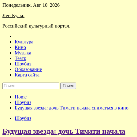
Skip
Понедельник, Авг 10, 2026
to
Лен Культ.
content
Российский культурный портал.
Культура
Кино
Музыка
Театр
Шоубиз
Образование
Карта сайта
Найти:
Home
Шоубиз
Будущая звезда: дочь Тимати начала сниматься в кино
Шоубиз
Будущая звезда: дочь Тимати начала