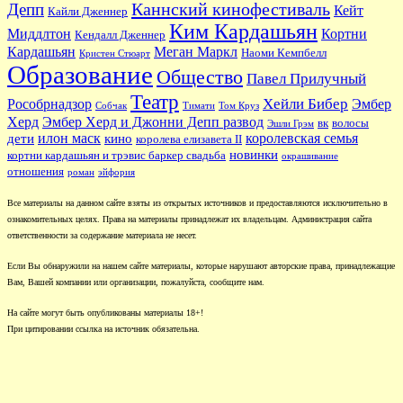
Каннский кинофестиваль
Депп
Кейт
Кайли Дженнер
Ким Кардашьян
Миддлтон
Кортни
Кендалл Дженнер
Кардашьян
Меган Маркл
Наоми Кемпбелл
Кристен Стюарт
Образование
Общество
Павел Прилучный
Театр
Хейли Бибер
Рособрнадзор
Эмбер
Собчак
Тимати
Том Круз
Херд
Эмбер Херд и Джонни Депп развод
вк
волосы
Эшли Грэм
илон маск
королевская семья
дети
кино
королева елизавета II
новинки
кортни кардашьян и трэвис баркер свадьба
окрашивание
отношения
роман
эйфория
Все материалы на данном сайте взяты из открытых источников и предоставляются исключительно в
ознакомительных целях. Права на материалы принадлежат их владельцам. Администрация сайта
ответственности за содержание материала не несет.
Если Вы обнаружили на нашем сайте материалы, которые нарушают авторские права, принадлежащие
Вам, Вашей компании или организации, пожалуйста, сообщите нам.
На сайте могут быть опубликованы материалы 18+!
При цитировании ссылка на источник обязательна.