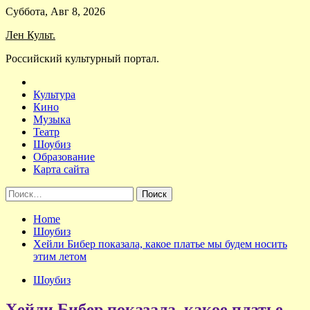
Skip
Суббота, Авг 8, 2026
to
Лен Культ.
content
Российский культурный портал.
Культура
Кино
Музыка
Театр
Шоубиз
Образование
Карта сайта
Найти:
Home
Шоубиз
Хейли Бибер показала, какое платье мы будем носить
этим летом
Шоубиз
Хейли Бибер показала, какое платье