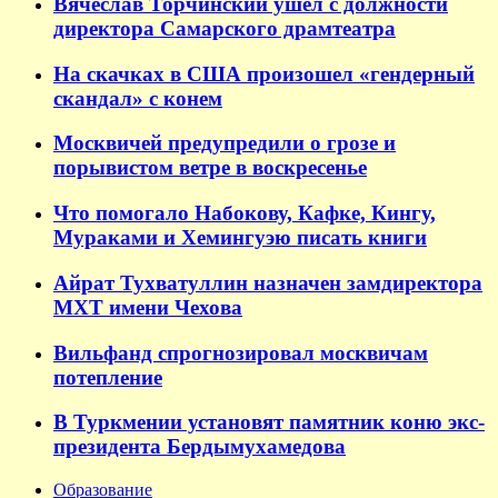
Вячеслав Торчинский ушел с должности
директора Самарского драмтеатра
На скачках в США произошел «гендерный
скандал» с конем
Москвичей предупредили о грозе и
порывистом ветре в воскресенье
Что помогало Набокову, Кафке, Кингу,
Мураками и Хемингуэю писать книги
Айрат Тухватуллин назначен замдиректора
МХТ имени Чехова
Вильфанд спрогнозировал москвичам
потепление
В Туркмении установят памятник коню экс-
президента Бердымухамедова
Образование