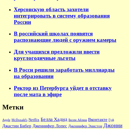
Херсонскую область захотели
интегрировать в систему образования
России
В российский школах появятся
распознающие людей с оружием камеры
Для учащихся предложили ввести
круглогодичные льготы
В Росси решили заработать миллиарды
на образовании
Ректор из Петербурга уйдет в отставку
после мата в эфире
Метки
Белла Хадид
Вконтакте
Netflix
Apple
McDonald's
Билли Айлиш
Гуф
Джонни
Джастин Бибер
Дженнифер Лопес
Дженнифер Энистон