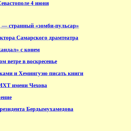
Севастополе 4 июня
 — странный «зомби-пульсар»
ектора Самарского драмтеатра
андал» с конем
м ветре в воскресенье
аками и Хемингуэю писать книги
 МХТ имени Чехова
ение
президента Бердымухамедова