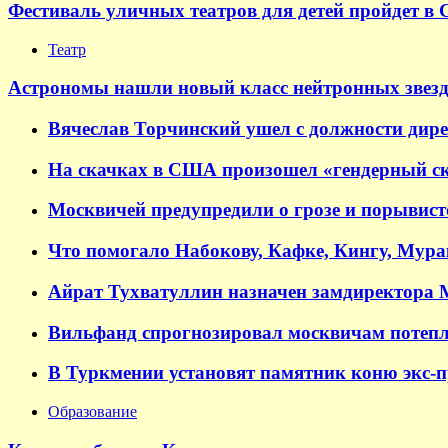
Фестиваль уличных театров для детей пройдет в 
Театр
Астрономы нашли новый класс нейтронных звезд
Вячеслав Торчинский ушел с должности дир
На скачках в США произошел «гендерный ск
Москвичей предупредили о грозе и порывисто
Что помогало Набокову, Кафке, Кингу, Мур
Айрат Тухватуллин назначен замдиректора
Вильфанд спрогнозировал москвичам потепл
В Туркмении установят памятник коню экс-
Образование