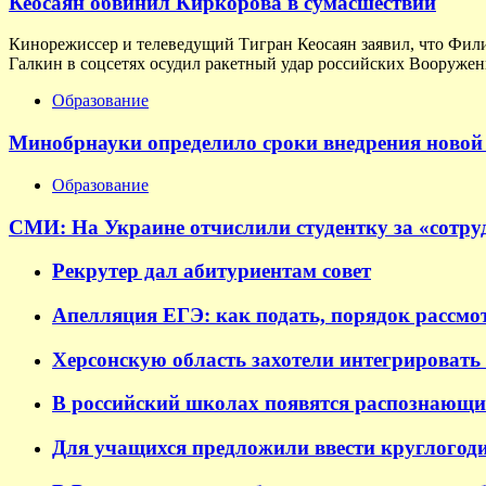
Кеосаян обвинил Киркорова в сумасшествии
Кинорежиссер и телеведущий Тигран Кеосаян заявил, что Фил
Галкин в соцсетях осудил ракетный удар российских Вооруженн
Образование
Минобрнауки определило сроки внедрения новой 
Образование
СМИ: На Украине отчислили студентку за «сотруд
Рекрутер дал абитуриентам совет
Апелляция ЕГЭ: как подать, порядок рассмо
Херсонскую область захотели интегрировать 
В российский школах появятся распознающи
Для учащихся предложили ввести круглогод