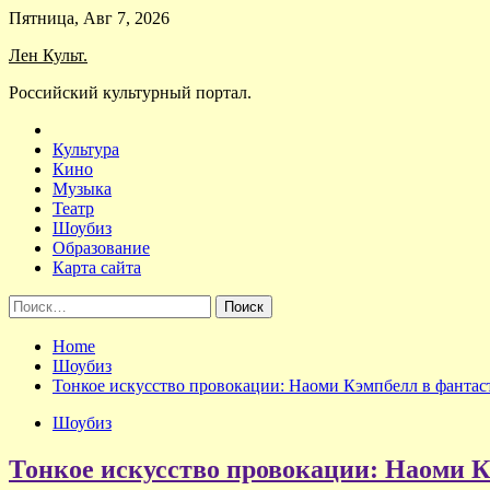
Skip
Пятница, Авг 7, 2026
to
Лен Культ.
content
Российский культурный портал.
Культура
Кино
Музыка
Театр
Шоубиз
Образование
Карта сайта
Найти:
Home
Шоубиз
Тонкое искусство провокации: Наоми Кэмпбелл в фантас
Шоубиз
Тонкое искусство провокации: Наоми К