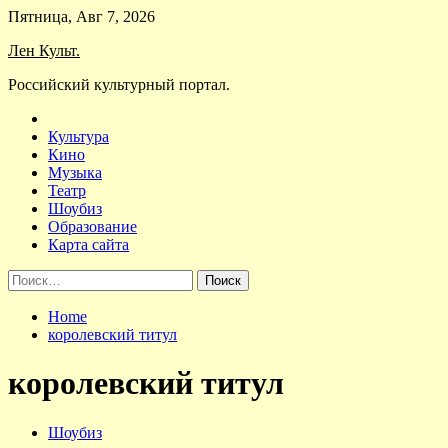
Skip
Пятница, Авг 7, 2026
to
Лен Культ.
content
Российский культурный портал.
Культура
Кино
Музыка
Театр
Шоубиз
Образование
Карта сайта
Найти:
Home
королевский титул
королевский титул
Шоубиз