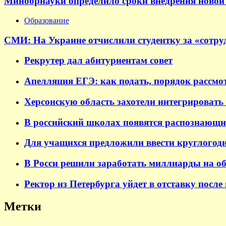
Минобрнауки определило сроки внедрения новой 
Образование
СМИ: На Украине отчислили студентку за «сотруд
Рекрутер дал абитуриентам совет
Апелляция ЕГЭ: как подать, порядок рассмо
Херсонскую область захотели интегрировать 
В российский школах появятся распознающи
Для учащихся предложили ввести круглогод
В Росси решили заработать миллиарды на о
Ректор из Петербурга уйдет в отставку после
Метки