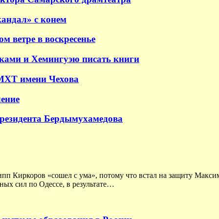
андал» с конем
м ветре в воскресенье
аками и Хемингуэю писать книги
 МХТ имени Чехова
ение
президента Бердымухамедова
ипп Киркоров «сошел с ума», потому что встал на защиту Макс
ных сил по Одессе, в результате…