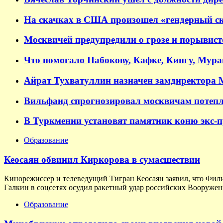
На скачках в США произошел «гендерный ск
Москвичей предупредили о грозе и порывисто
Что помогало Набокову, Кафке, Кингу, Мур
Айрат Тухватуллин назначен замдиректора
Вильфанд спрогнозировал москвичам потепл
В Туркмении установят памятник коню экс-
Образование
Кеосаян обвинил Киркорова в сумасшествии
Кинорежиссер и телеведущий Тигран Кеосаян заявил, что Фил
Галкин в соцсетях осудил ракетный удар российских Вооружен
Образование