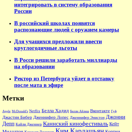
интегрировать в систему образования
России
В российский школах появятся
распознающие людей с оружием камеры
Для учащихся предложили ввести
круглогодичные льготы
В Росси решили заработать миллиарды
на образовании
Ректор из Петербурга уйдет в отставку
после мата в эфире
Метки
Белла Хадид
Вконтакте
Netflix
Apple
McDonald's
Билли Айлиш
Гуф
Джонни
Джастин Бибер
Дженнифер Лопес
Дженнифер Энистон
Каннский кинофестиваль
Депп
Кейт
Кайли Дженнер
Ким Кардашьян
Миддлтон
Кортни