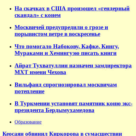
На скачках в США произошел «гендерный
скандал» с конем
Москвичей предупредили о грозе и
порывистом ветре в воскресенье
Что помогало Набокову, Кафке, Кингу,
Мураками и Хемингуэю писать книги
Айрат Тухватуллин назначен замдиректора
МХТ имени Чехова
Вильфанд спрогнозировал москвичам
потепление
В Туркмении установят памятник коню экс-
президента Бердымухамедова
Образование
Кеосаян обвинил Киркорова в сумасшествии