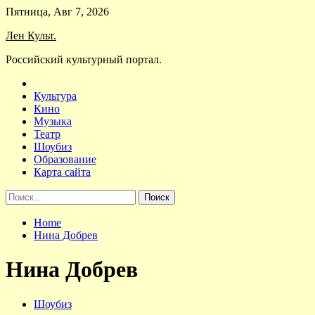
Skip
Пятница, Авг 7, 2026
to
Лен Культ.
content
Российский культурный портал.
Культура
Кино
Музыка
Театр
Шоубиз
Образование
Карта сайта
Найти:
Home
Нина Добрев
Нина Добрев
Шоубиз