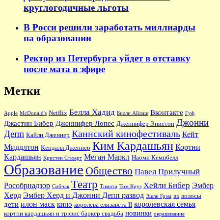
круглогодичные льготы
В Росси решили заработать миллиарды
на образовании
Ректор из Петербурга уйдет в отставку
после мата в эфире
Метки
Белла Хадид
Вконтакте
Netflix
Apple
McDonald's
Билли Айлиш
Гуф
Джонни
Джастин Бибер
Дженнифер Лопес
Дженнифер Энистон
Каннский кинофестиваль
Депп
Кейт
Кайли Дженнер
Ким Кардашьян
Миддлтон
Кортни
Кендалл Дженнер
Кардашьян
Меган Маркл
Наоми Кемпбелл
Кристен Стюарт
Образование
Общество
Павел Прилучный
Театр
Хейли Бибер
Рособрнадзор
Эмбер
Собчак
Тимати
Том Круз
Херд
Эмбер Херд и Джонни Депп развод
вк
волосы
Эшли Грэм
илон маск
королевская семья
дети
кино
королева елизавета II
новинки
кортни кардашьян и трэвис баркер свадьба
окрашивание