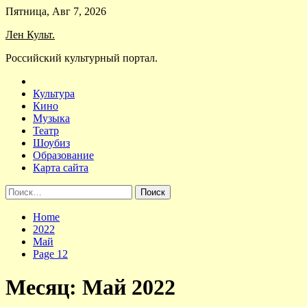
Skip
Пятница, Авг 7, 2026
to
Лен Культ.
content
Российский культурный портал.
Культура
Кино
Музыка
Театр
Шоубиз
Образование
Карта сайта
Найти:
Home
2022
Май
Page 12
Месяц:
Май 2022