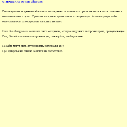
отношения
роман
эйфория
Все материалы на данном сайте взяты из открытых источников и предоставляются исключительно в
ознакомительных целях. Права на материалы принадлежат их владельцам. Администрация сайта
ответственности за содержание материала не несет.
Если Вы обнаружили на нашем сайте материалы, которые нарушают авторские права, принадлежащие
Вам, Вашей компании или организации, пожалуйста, сообщите нам.
На сайте могут быть опубликованы материалы 18+!
При цитировании ссылка на источник обязательна.