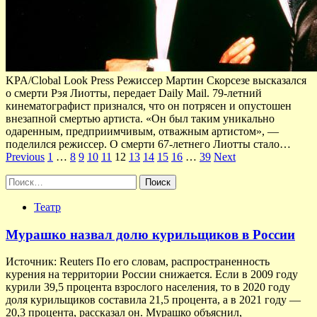
KPA/Clobal Look Press Режиссер Мартин Скорсезе высказался
о смерти Рэя Лиотты, передает Daily Mail. 79-летний
кинематографист признался, что он потрясен и опустошен
внезапной смертью артиста. «Он был таким уникально
одаренным, предприимчивым, отважным артистом», —
поделился режиссер. О смерти 67-летнего Лиотты стало…
Пагинация
Previous
1
…
8
9
10
11
12
13
14
15
16
…
39
Next
записей
Найти:
Театр
Мурашко назвал долю курильщиков в России
Источник: Reuters По его словам, распространенность
курения на территории России снижается. Если в 2009 году
курили 39,5 процента взрослого населения, то в 2020 году
доля курильщиков составила 21,5 процента, а в 2021 году —
20,3 процента, рассказал он. Мурашко объяснил,