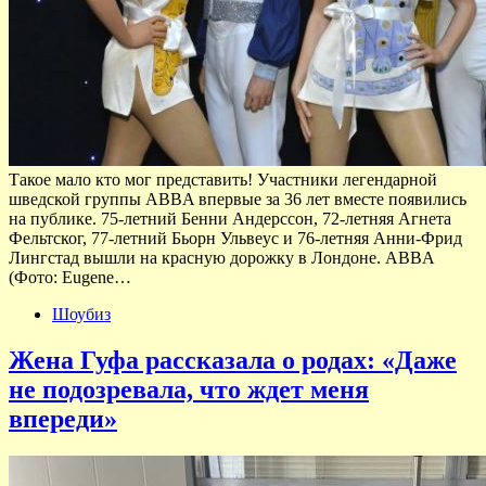
Такое мало кто мог представить! Участники легендарной
шведской группы ABBA впервые за 36 лет вместе появились
на публике. 75-летний Бенни Андерссон, 72-летняя Агнета
Фельтског, 77-летний Бьорн Ульвеус и 76-летняя Анни-Фрид
Лингстад вышли на красную дорожку в Лондоне. ABBA
(Фото: Eugene…
Шоубиз
Жена Гуфа рассказала о родах: «Даже
не подозревала, что ждет меня
впереди»