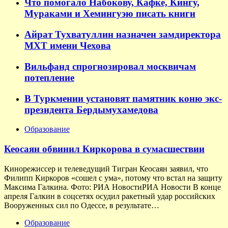
Что помогало Набокову, Кафке, Кингу,
Мураками и Хемингуэю писать книги
Айрат Тухватуллин назначен замдиректора
МХТ имени Чехова
Вильфанд спрогнозировал москвичам
потепление
В Туркмении установят памятник коню экс-
президента Бердымухамедова
Образование
Кеосаян обвинил Киркорова в сумасшествии
Кинорежиссер и телеведущий Тигран Кеосаян заявил, что
Филипп Киркоров «сошел с ума», потому что встал на защиту
Максима Галкина. Фото: РИА НовостиРИА Новости В конце
апреля Галкин в соцсетях осудил ракетный удар российских
Вооруженных сил по Одессе, в результате…
Образование