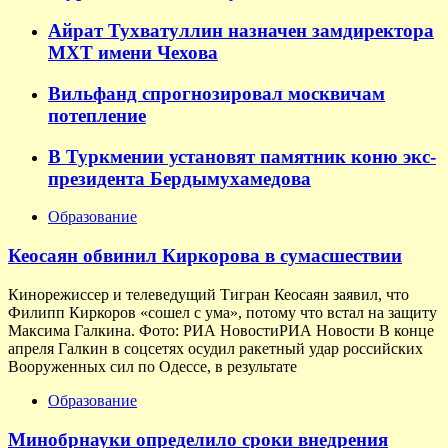
Айрат Тухватуллин назначен замдиректора
МХТ имени Чехова
Вильфанд спрогнозировал москвичам
потепление
В Туркмении установят памятник коню экс-
президента Бердымухамедова
Образование
Кеосаян обвинил Киркорова в сумасшествии
Кинорежиссер и телеведущий Тигран Кеосаян заявил, что
Филипп Киркоров «сошел с ума», потому что встал на защиту
Максима Галкина. Фото: РИА НовостиРИА Новости В конце
апреля Галкин в соцсетях осудил ракетный удар российских
Вооруженных сил по Одессе, в результате
Образование
Минобрнауки определило сроки внедрения