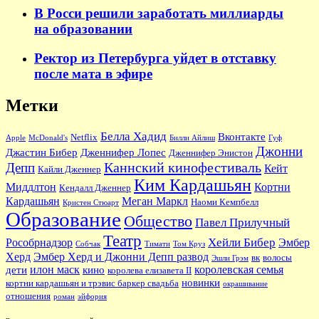
В Росси решили заработать миллиарды
на образовании
Ректор из Петербурга уйдет в отставку
после мата в эфире
Метки
Белла Хадид
Вконтакте
Netflix
Apple
McDonald's
Билли Айлиш
Гуф
Джонни
Джастин Бибер
Дженнифер Лопес
Дженнифер Энистон
Каннский кинофестиваль
Депп
Кейт
Кайли Дженнер
Ким Кардашьян
Миддлтон
Кортни
Кендалл Дженнер
Кардашьян
Меган Маркл
Наоми Кемпбелл
Кристен Стюарт
Образование
Общество
Павел Прилучный
Театр
Хейли Бибер
Рособрнадзор
Эмбер
Собчак
Тимати
Том Круз
Херд
Эмбер Херд и Джонни Депп развод
вк
волосы
Эшли Грэм
илон маск
королевская семья
дети
кино
королева елизавета II
новинки
кортни кардашьян и трэвис баркер свадьба
окрашивание
отношения
роман
эйфория