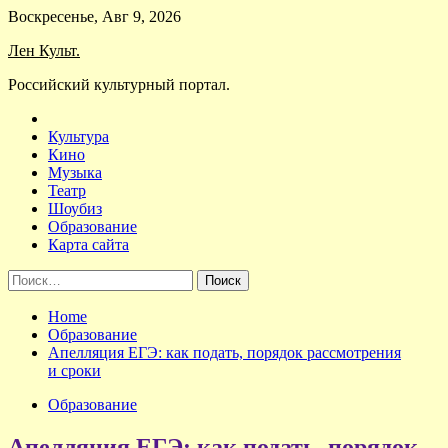
Skip
Воскресенье, Авг 9, 2026
to
Лен Культ.
content
Российский культурный портал.
Культура
Кино
Музыка
Театр
Шоубиз
Образование
Карта сайта
Найти:
Home
Образование
Апелляция ЕГЭ: как подать, порядок рассмотрения
и сроки
Образование
Апелляция ЕГЭ: как подать, порядок