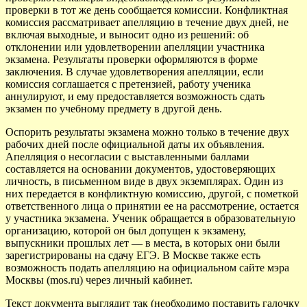
проверки в тот же день сообщается комиссии. Конфликтная
комиссия рассматривает апелляцию в течение двух дней, не
включая выходные, и выносит одно из решений: об
отклонении или удовлетворении апелляции участника
экзамена. Результаты проверки оформляются в форме
заключения. В случае удовлетворения апелляции, если
комиссия соглашается с претензией, работу ученика
аннулируют, и ему предоставляется возможность сдать
экзамен по учебному предмету в другой день.
Оспорить результаты экзамена можно только в течение двух
рабочих дней после официальной даты их объявления.
Апелляция о несогласии с выставленными баллами
составляется на основании документов, удостоверяющих
личность, в письменном виде в двух экземплярах. Один из
них передается в конфликтную комиссию, другой, с пометкой
ответственного лица о принятии ее на рассмотрение, остается
у участника экзамена. Ученик обращается в образовательную
организацию, которой он был допущен к экзамену,
выпускники прошлых лет — в места, в которых они были
зарегистрированы на сдачу ЕГЭ. В Москве также есть
возможность подать апелляцию на официальном сайте мэра
Москвы (mos.ru) через личный кабинет.
Текст документа выглядит так (необходимо поставить галочку