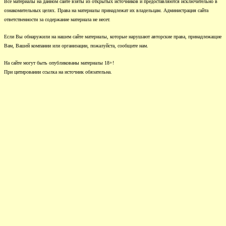
Все материалы на данном сайте взяты из открытых источников и предоставляются исключительно в
ознакомительных целях. Права на материалы принадлежат их владельцам. Администрация сайта
ответственности за содержание материала не несет.
Если Вы обнаружили на нашем сайте материалы, которые нарушают авторские права, принадлежащие
Вам, Вашей компании или организации, пожалуйста, сообщите нам.
На сайте могут быть опубликованы материалы 18+!
При цитировании ссылка на источник обязательна.