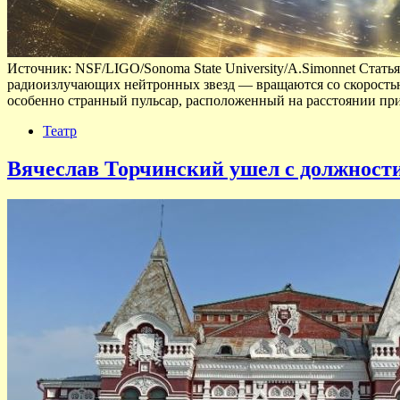
Источник: NSF/LIGO/Sonoma State University/A.Simonnet Стать
радиоизлучающих нейтронных звезд — вращаются со скоростью
особенно странный пульсар, расположенный на расстоянии п
Театр
Вячеслав Торчинский ушел с должности