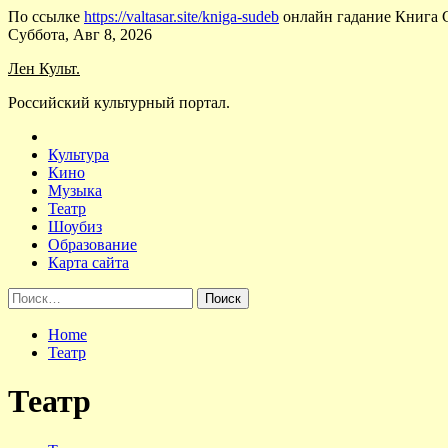
По ссылке
https://valtasar.site/kniga-sudeb
онлайн гадание Книга 
Skip
Суббота, Авг 8, 2026
to
Лен Культ.
content
Российский культурный портал.
Культура
Кино
Музыка
Театр
Шоубиз
Образование
Карта сайта
Найти:
Home
Театр
Театр