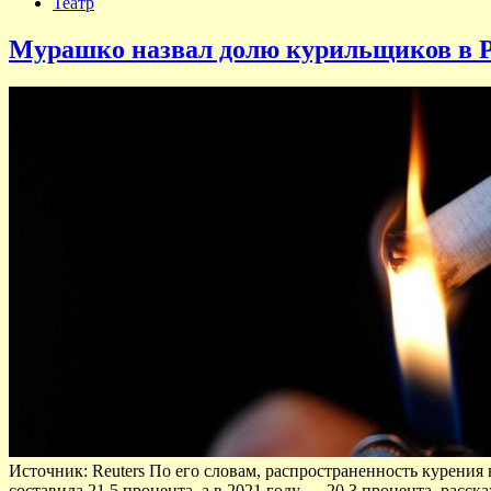
Театр
Мурашко назвал долю курильщиков в 
Источник: Reuters По его словам, распространенность курения 
составила 21,5 процента, а в 2021 году — 20,3 процента, расс