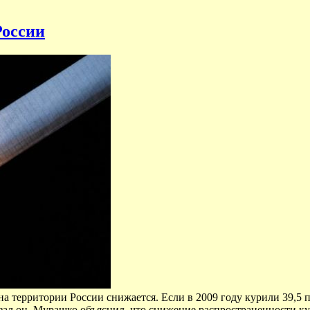
России
на территории России снижается. Если в 2009 году курили 39,5 
казал он. Мурашко объяснил, что снижение распространенности к