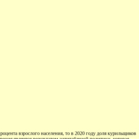
процента взрослого населения, то в 2020 году доля курильщиков
урения является результатом антитабачной политики, которая