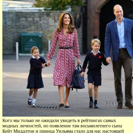
Кого мы только не ожидали увидеть в рейтингах самых
модных личностей, но появление там восьмилетнего сына
Кейт Миддлтон и принца Уильяма стало для нас настоящей