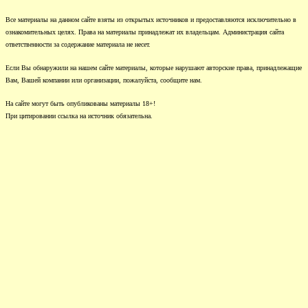
Все материалы на данном сайте взяты из открытых источников и предоставляются исключительно в
ознакомительных целях. Права на материалы принадлежат их владельцам. Администрация сайта
ответственности за содержание материала не несет.
Если Вы обнаружили на нашем сайте материалы, которые нарушают авторские права, принадлежащие
Вам, Вашей компании или организации, пожалуйста, сообщите нам.
На сайте могут быть опубликованы материалы 18+!
При цитировании ссылка на источник обязательна.