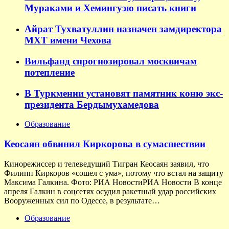
Мураками и Хемингуэю писать книги
Айрат Тухватуллин назначен замдиректора
МХТ имени Чехова
Вильфанд спрогнозировал москвичам
потепление
В Туркмении установят памятник коню экс-
президента Бердымухамедова
Образование
Кеосаян обвинил Киркорова в сумасшествии
Кинорежиссер и телеведущий Тигран Кеосаян заявил, что
Филипп Киркоров «сошел с ума», потому что встал на защиту
Максима Галкина. Фото: РИА НовостиРИА Новости В конце
апреля Галкин в соцсетях осудил ракетный удар российских
Вооруженных сил по Одессе, в результате…
Образование