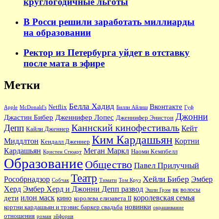
круглогодичные льготы
В Росси решили заработать миллиарды
на образовании
Ректор из Петербурга уйдет в отставку
после мата в эфире
Метки
Белла Хадид
Вконтакте
Netflix
Apple
McDonald's
Билли Айлиш
Гуф
Джонни
Джастин Бибер
Дженнифер Лопес
Дженнифер Энистон
Каннский кинофестиваль
Депп
Кейт
Кайли Дженнер
Ким Кардашьян
Миддлтон
Кортни
Кендалл Дженнер
Кардашьян
Меган Маркл
Наоми Кемпбелл
Кристен Стюарт
Образование
Общество
Павел Прилучный
Театр
Хейли Бибер
Рособрнадзор
Эмбер
Собчак
Тимати
Том Круз
Херд
Эмбер Херд и Джонни Депп развод
вк
волосы
Эшли Грэм
илон маск
королевская семья
дети
кино
королева елизавета II
новинки
кортни кардашьян и трэвис баркер свадьба
окрашивание
отношения
роман
эйфория