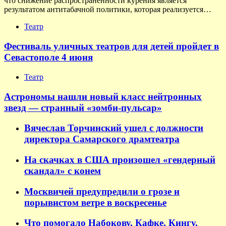
что снижение распространенности курения является
результатом антитабачной политики, которая реализуется…
Театр
Фестиваль уличных театров для детей пройдет в
Севастополе 4 июня
Театр
Астрономы нашли новый класс нейтронных
звезд — странный «зомби-пульсар»
Вячеслав Торчинский ушел с должности
директора Самарского драмтеатра
На скачках в США произошел «гендерный
скандал» с конем
Москвичей предупредили о грозе и
порывистом ветре в воскресенье
Что помогало Набокову, Кафке, Кингу,