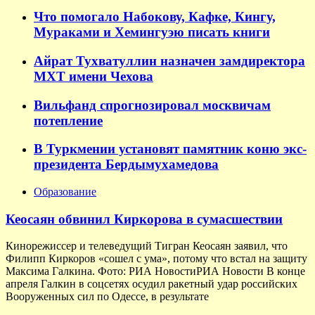
Что помогало Набокову, Кафке, Кингу,
Мураками и Хемингуэю писать книги
Айрат Тухватуллин назначен замдиректора
МХТ имени Чехова
Вильфанд спрогнозировал москвичам
потепление
В Туркмении установят памятник коню экс-
президента Бердымухамедова
Образование
Кеосаян обвинил Киркорова в сумасшествии
Кинорежиссер и телеведущий Тигран Кеосаян заявил, что
Филипп Киркоров «сошел с ума», потому что встал на защиту
Максима Галкина. Фото: РИА НовостиРИА Новости В конце
апреля Галкин в соцсетях осудил ракетный удар российских
Вооруженных сил по Одессе, в результате