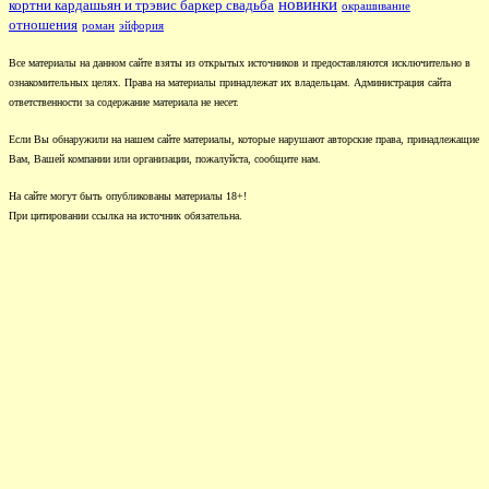
новинки
кортни кардашьян и трэвис баркер свадьба
окрашивание
отношения
роман
эйфория
Все материалы на данном сайте взяты из открытых источников и предоставляются исключительно в
ознакомительных целях. Права на материалы принадлежат их владельцам. Администрация сайта
ответственности за содержание материала не несет.
Если Вы обнаружили на нашем сайте материалы, которые нарушают авторские права, принадлежащие
Вам, Вашей компании или организации, пожалуйста, сообщите нам.
На сайте могут быть опубликованы материалы 18+!
При цитировании ссылка на источник обязательна.