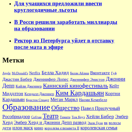
Для учащихся предложили ввести
круглогодичные льготы
В Росси решили заработать миллиарды
на образовании
Ректор из Петербурга уйдет в отставку
после мата в эфире
Метки
Белла Хадид
Вконтакте
Netflix
Apple
McDonald's
Билли Айлиш
Гуф
Джонни
Джастин Бибер
Дженнифер Лопес
Дженнифер Энистон
Каннский кинофестиваль
Депп
Кейт
Кайли Дженнер
Ким Кардашьян
Миддлтон
Кортни
Кендалл Дженнер
Кардашьян
Меган Маркл
Наоми Кемпбелл
Кристен Стюарт
Образование
Общество
Павел Прилучный
Театр
Хейли Бибер
Рособрнадзор
Эмбер
Собчак
Тимати
Том Круз
Херд
Эмбер Херд и Джонни Депп развод
вк
волосы
Эшли Грэм
илон маск
королевская семья
дети
кино
королева елизавета II