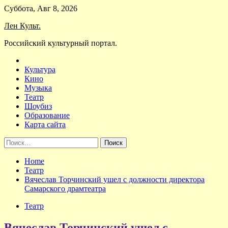
Skip
Суббота, Авг 8, 2026
to
Лен Культ.
content
Российский культурный портал.
Культура
Кино
Музыка
Театр
Шоубиз
Образование
Карта сайта
Найти:
Home
Театр
Вячеслав Торчинский ушел с должности директора
Самарского драмтеатра
Театр
Вячеслав Торчинский ушел с