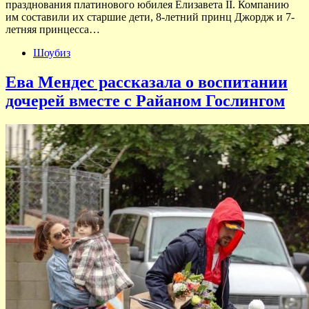
празднования платинового юбилея Елизавета II. Компанию
им составили их старшие дети, 8-летний принц Джордж и 7-
летняя принцесса…
Шоубиз
Ева Мендес рассказала о воспитании
дочерей вместе с Райаном Гослингом