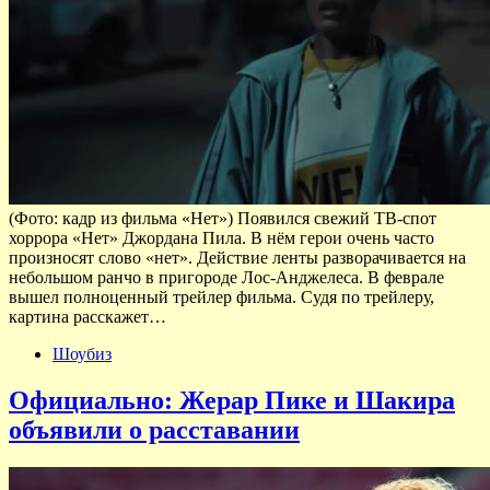
(Фото: кадр из фильма «Нет») Появился свежий ТВ-спот
хоррора «Нет» Джордана Пила. В нём герои очень часто
произносят слово «нет». Действие ленты разворачивается на
небольшом ранчо в пригороде Лос-Анджелеса. В феврале
вышел полноценный трейлер фильма. Судя по трейлеру,
картина расскажет…
Шоубиз
Официально: Жерар Пике и Шакира
объявили о расставании