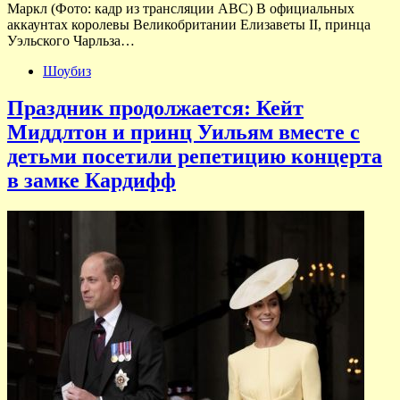
Маркл (Фото: кадр из трансляции АВС) В официальных
аккаунтах королевы Великобритании Елизаветы II, принца
Уэльского Чарльза…
Шоубиз
Праздник продолжается: Кейт
Миддлтон и принц Уильям вместе с
детьми посетили репетицию концерта
в замке Кардифф