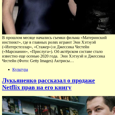
В прошлом месяце начались съемки фильма «Материнский
инстинкт», где в главных ролях играют Энн Хэтэуэй
(«Интерстеллар», «Стажер») и Джессика Честейн
(«Марсианин», «Прислуга»). Об актёрском составе стало
известно еще осенью 2020 года. Энн Хэтэуэй и Джессика
Честейн (Фото: Getty Images) Актрисы…
Культура
Лукьяненко рассказал о продаже
Netflix прав на его книгу