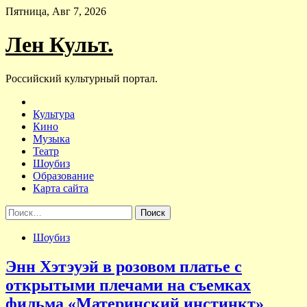
Skip
Пятница, Авг 7, 2026
to
content
Лен Культ.
Российский культурный портал.
Культура
Кино
Музыка
Театр
Шоубиз
Образование
Карта сайта
Найти:
Шоубиз
Энн Хэтэуэй в розовом платье с
открытыми плечами на съемках
фильма «Материнский инстинкт»