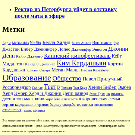
Ректор из Петербурга уйдет в отставку
после мата в эфире
Метки
Белла Хадид
Вконтакте
Netflix
Apple
McDonald's
Билли Айлиш
Гуф
Джонни
Джастин Бибер
Дженнифер Лопес
Дженнифер Энистон
Каннский кинофестиваль
Депп
Кейт
Кайли Дженнер
Ким Кардашьян
Миддлтон
Кортни
Кендалл Дженнер
Кардашьян
Меган Маркл
Наоми Кемпбелл
Кристен Стюарт
Образование
Общество
Павел Прилучный
Театр
Хейли Бибер
Рособрнадзор
Эмбер
Собчак
Тимати
Том Круз
Херд
Эмбер Херд и Джонни Депп развод
вк
волосы
Эшли Грэм
илон маск
королевская семья
дети
кино
королева елизавета II
новинки
кортни кардашьян и трэвис баркер свадьба
окрашивание
отношения
роман
эйфория
Все материалы на данном сайте взяты из открытых источников и предоставляются исключительно в
ознакомительных целях. Права на материалы принадлежат их владельцам. Администрация сайта
ответственности за содержание материала не несет.