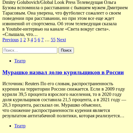
Dmitry Golubovich/Global Look Press Телеведущая Ольга
Бузова вспомнила о расставании с бывшем мужем Дмитрием
Тарасовым. Она уверена, что футболист сожалеет о своем
поведении при расставании, но при этом все еще ждет
извинений от спортсмена. Об этом телеведущая сказала
в Youtube-интервью на канале «Света вокруг света».
«Слышала, что…
Пагинация
Previous
1
2
3
4
5
6
7
…
55
Next
записей
Найти:
Театр
Мурашко назвал долю курильщиков в России
Источник: Reuters По его словам, распространенность
курения на территории России снижается. Если в 2009 году
курили 39,5 процента взрослого населения, то в 2020 году
доля курильщиков составила 21,5 процента, а в 2021 году —
20,3 процента, рассказал он. Мурашко объяснил,
что снижение распространенности курения является
результатом антитабачной политики, которая реализуется…
Театр