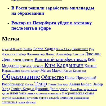
В Росси решили заработать миллиарды
на образовании
Ректор из Петербурга уйдет в отставку
после мата в эфире
Метки
Белла Хадид
Вконтакте
Netflix
Apple
McDonald's
Билли Айлиш
Гуф
Джонни
Джастин Бибер
Дженнифер Лопес
Дженнифер Энистон
Каннский кинофестиваль
Депп
Кейт
Кайли Дженнер
Ким Кардашьян
Миддлтон
Кортни
Кендалл Дженнер
Кардашьян
Меган Маркл
Наоми Кемпбелл
Кристен Стюарт
Образование
Общество
Павел Прилучный
Театр
Хейли Бибер
Рособрнадзор
Эмбер
Собчак
Тимати
Том Круз
Херд
Эмбер Херд и Джонни Депп развод
вк
волосы
Эшли Грэм
илон маск
королевская семья
дети
кино
королева елизавета II
новинки
кортни кардашьян и трэвис баркер свадьба
окрашивание
отношения
роман
эйфория