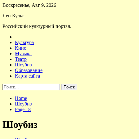
Skip
Воскресенье, Авг 9, 2026
to
Лен Культ.
content
Российский культурный портал.
Культура
Кино
Музыка
Театр
Шоубиз
Образование
Карта сайта
Найти:
Home
Шоубиз
Page 18
Шоубиз