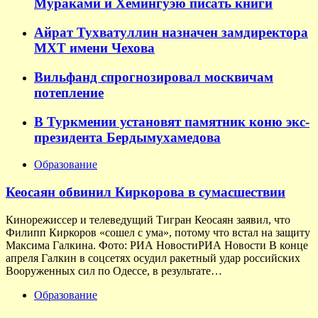
Мураками и Хемингуэю писать книги
Айрат Тухватуллин назначен замдиректора
МХТ имени Чехова
Вильфанд спрогнозировал москвичам
потепление
В Туркмении установят памятник коню экс-
президента Бердымухамедова
Образование
Кеосаян обвинил Киркорова в сумасшествии
Кинорежиссер и телеведущий Тигран Кеосаян заявил, что
Филипп Киркоров «сошел с ума», потому что встал на защиту
Максима Галкина. Фото: РИА НовостиРИА Новости В конце
апреля Галкин в соцсетях осудил ракетный удар российских
Вооруженных сил по Одессе, в результате…
Образование