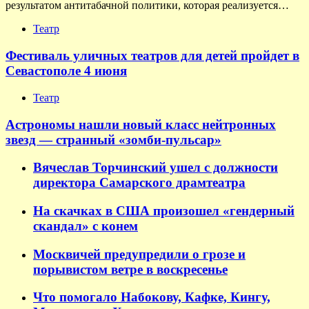
результатом антитабачной политики, которая реализуется…
Театр
Фестиваль уличных театров для детей пройдет в
Севастополе 4 июня
Театр
Астрономы нашли новый класс нейтронных
звезд — странный «зомби-пульсар»
Вячеслав Торчинский ушел с должности
директора Самарского драмтеатра
На скачках в США произошел «гендерный
скандал» с конем
Москвичей предупредили о грозе и
порывистом ветре в воскресенье
Что помогало Набокову, Кафке, Кингу,