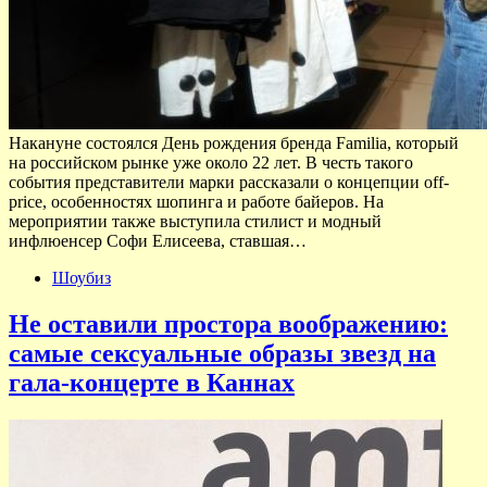
Накануне состоялся День рождения бренда Familia, который
на российском рынке уже около 22 лет. В честь такого
события представители марки рассказали о концепции off-
price, особенностях шопинга и работе байеров. На
мероприятии также выступила стилист и модный
инфлюенсер Софи Елисеева, ставшая…
Шоубиз
Не оставили простора воображению:
самые сексуальные образы звезд на
гала-концерте в Каннах