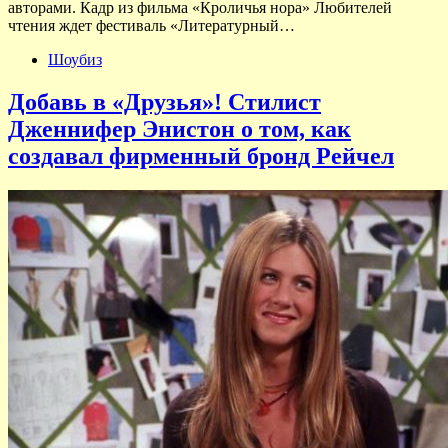
авторами. Кадр из фильма «Кроличья нора» Любителей
чтения ждет фестиваль «Литературный…
Шоубиз
Добавь в «Друзья»! Стилист
Дженнифер Энистон о том, как
создавал фирменный бронд Рейчел