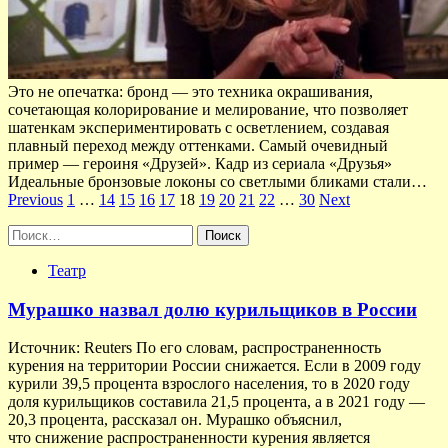
Это не опечатка: бронд — это техника окрашивания,
сочетающая колорирование и мелирование, что позволяет
шатенкам экспериментировать с осветлением, создавая
плавный переход между оттенками. Самый очевидный
пример — героиня «Друзей». Кадр из сериала «Друзья»
Идеальные бронзовые локоны со светлыми бликами стали…
Пагинация
Previous
1
…
14
15
16
17
18
19
20
21
22
…
30
Next
записей
Найти:
Театр
Мурашко назвал долю курильщиков в России
Источник: Reuters По его словам, распространенность
курения на территории России снижается. Если в 2009 году
курили 39,5 процента взрослого населения, то в 2020 году
доля курильщиков составила 21,5 процента, а в 2021 году —
20,3 процента, рассказал он. Мурашко объяснил,
что снижение распространенности курения является