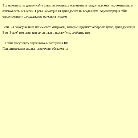
Все материалы на данном сайте взяты из открытых источников и предоставляются исключительно в
ознакомительных целях. Права на материалы принадлежат их владельцам. Администрация сайта
ответственности за содержание материала не несет.
Если Вы обнаружили на нашем сайте материалы, которые нарушают авторские права, принадлежащие
Вам, Вашей компании или организации, пожалуйста, сообщите нам.
На сайте могут быть опубликованы материалы 18+!
При цитировании ссылка на источник обязательна.