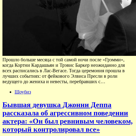
Прошло больше месяца с той самой ночи после «Грэмми»,
когда Кортни Кардашьян и Трэвис Баркер неожиданно для
всех расписались в Лас-Вегасе. Тогда церемония прошла в
лучших событиях: от фейкового Элвиса Пресли в роли
ведущего до жениха и невесты, перебравших с…
Шоубиз
Бывшая девушка Джонни Деппа
рассказала об агрессивном поведении
актера: «Он был ревнивым человеком,
который контролировал все»