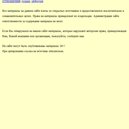
отношения
роман
эйфория
Все материалы на данном сайте взяты из открытых источников и предоставляются исключительно в
ознакомительных целях. Права на материалы принадлежат их владельцам. Администрация сайта
ответственности за содержание материала не несет.
Если Вы обнаружили на нашем сайте материалы, которые нарушают авторские права, принадлежащие
Вам, Вашей компании или организации, пожалуйста, сообщите нам.
На сайте могут быть опубликованы материалы 18+!
При цитировании ссылка на источник обязательна.