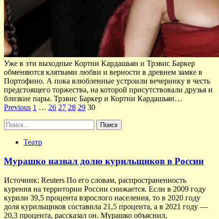
Уже в эти выходные Кортни Кардашьян и Трэвис Баркер
обменяются клятвами любви и верности в древнем замке в
Портофино. А пока влюбленные устроили вечеринку в честь
предстоящего торжества, на которой присутствовали друзья и
близкие пары. Трэвис Баркер и Кортни Кардашьян…
Пагинация
Previous
1
…
26
27
28
29
30
записей
Найти:
Театр
Мурашко назвал долю курильщиков в России
Источник: Reuters По его словам, распространенность
курения на территории России снижается. Если в 2009 году
курили 39,5 процента взрослого населения, то в 2020 году
доля курильщиков составила 21,5 процента, а в 2021 году —
20,3 процента, рассказал он. Мурашко объяснил,