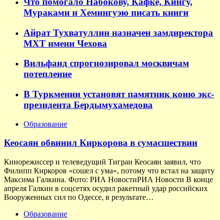
Что помогало Набокову, Кафке, Кингу,
Мураками и Хемингуэю писать книги
Айрат Тухватуллин назначен замдиректора
МХТ имени Чехова
Вильфанд спрогнозировал москвичам
потепление
В Туркмении установят памятник коню экс-
президента Бердымухамедова
Образование
Кеосаян обвинил Киркорова в сумасшествии
Кинорежиссер и телеведущий Тигран Кеосаян заявил, что
Филипп Киркоров «сошел с ума», потому что встал на защиту
Максима Галкина. Фото: РИА НовостиРИА Новости В конце
апреля Галкин в соцсетях осудил ракетный удар российских
Вооруженных сил по Одессе, в результате…
Образование