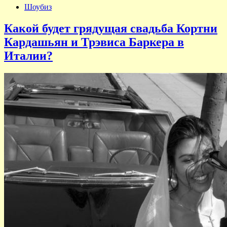
Шоубиз
Какой будет грядущая свадьба Кортни
Кардашьян и Трэвиса Баркера в
Италии?