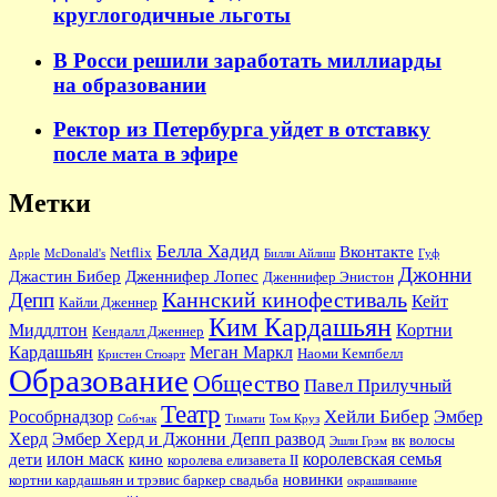
круглогодичные льготы
В Росси решили заработать миллиарды
на образовании
Ректор из Петербурга уйдет в отставку
после мата в эфире
Метки
Белла Хадид
Вконтакте
Netflix
Apple
McDonald's
Билли Айлиш
Гуф
Джонни
Джастин Бибер
Дженнифер Лопес
Дженнифер Энистон
Каннский кинофестиваль
Депп
Кейт
Кайли Дженнер
Ким Кардашьян
Миддлтон
Кортни
Кендалл Дженнер
Кардашьян
Меган Маркл
Наоми Кемпбелл
Кристен Стюарт
Образование
Общество
Павел Прилучный
Театр
Хейли Бибер
Рособрнадзор
Эмбер
Собчак
Тимати
Том Круз
Херд
Эмбер Херд и Джонни Депп развод
вк
волосы
Эшли Грэм
илон маск
королевская семья
дети
кино
королева елизавета II
новинки
кортни кардашьян и трэвис баркер свадьба
окрашивание