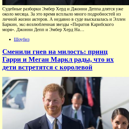
Судебные разборки Эмбер Херд и Джонни Деппа длятся уже
около месяца. За это время всплыло много подробностей из
личной жизни актеров. А недавно в суде высказалась и Эллен
Баркин, экс-возлюбленная звезды «Пиратов Карибского
моря». Джонни Депп и Эмбер Херд На…
Шоубиз
Сменили гнев на милость: принц
Гарри и Меган Маркл рады, что их
дети встретятся с королевой