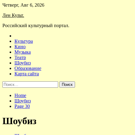
Skip
Четверг, Авг 6, 2026
to
Лен Культ.
content
Российский культурный портал.
Культура
Кино
Музыка
Театр
Шоубиз
Образование
Карта сайта
Найти:
Home
Шоубиз
Page 30
Шоубиз