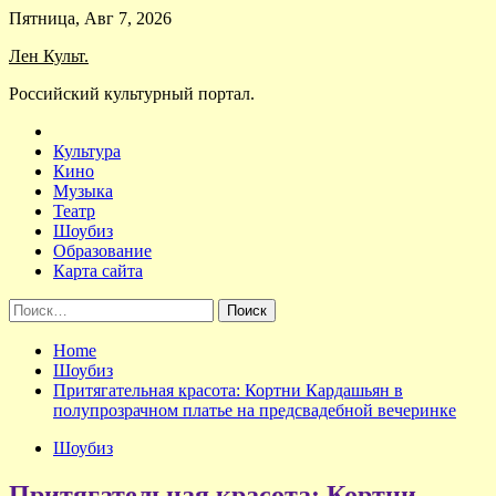
Skip
Пятница, Авг 7, 2026
to
Лен Культ.
content
Российский культурный портал.
Культура
Кино
Музыка
Театр
Шоубиз
Образование
Карта сайта
Найти:
Home
Шоубиз
Притягательная красота: Кортни Кардашьян в
полупрозрачном платье на предсвадебной вечеринке
Шоубиз
Притягательная красота: Кортни