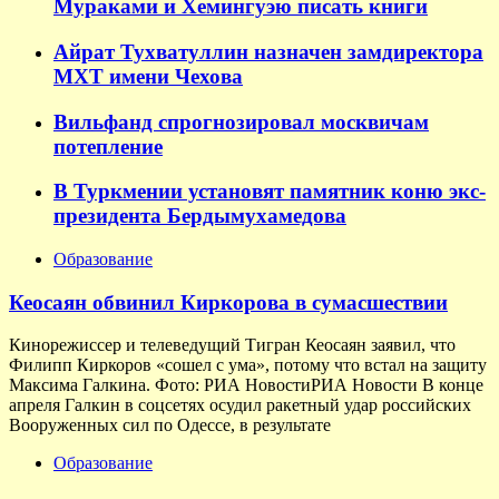
Мураками и Хемингуэю писать книги
Айрат Тухватуллин назначен замдиректора
МХТ имени Чехова
Вильфанд спрогнозировал москвичам
потепление
В Туркмении установят памятник коню экс-
президента Бердымухамедова
Образование
Кеосаян обвинил Киркорова в сумасшествии
Кинорежиссер и телеведущий Тигран Кеосаян заявил, что
Филипп Киркоров «сошел с ума», потому что встал на защиту
Максима Галкина. Фото: РИА НовостиРИА Новости В конце
апреля Галкин в соцсетях осудил ракетный удар российских
Вооруженных сил по Одессе, в результате
Образование