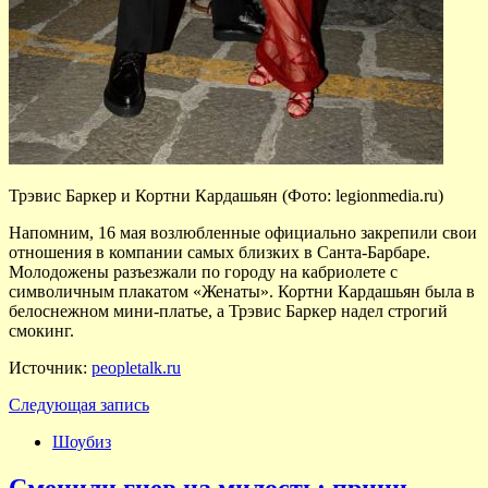
Трэвис Баркер и Кортни Кардашьян (Фото: legionmedia.ru)
Напомним, 16 мая возлюбленные официально закрепили свои
отношения в компании самых близких в Санта-Барбаре.
Молодожены разъезжали по городу на кабриолете с
символичным плакатом «Женаты». Кортни Кардашьян была в
белоснежном мини-платье, а Трэвис Баркер надел строгий
смокинг.
Источник:
peopletalk.ru
Следующая запись
Шоубиз
Сменили гнев на милость: принц