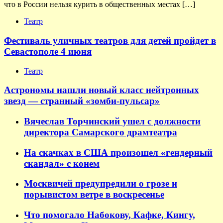
что в России нельзя курить в общественных местах […]
Театр
Фестиваль уличных театров для детей пройдет в
Севастополе 4 июня
Театр
Астрономы нашли новый класс нейтронных
звезд — странный «зомби-пульсар»
Вячеслав Торчинский ушел с должности
директора Самарского драмтеатра
На скачках в США произошел «гендерный
скандал» с конем
Москвичей предупредили о грозе и
порывистом ветре в воскресенье
Что помогало Набокову, Кафке, Кингу,