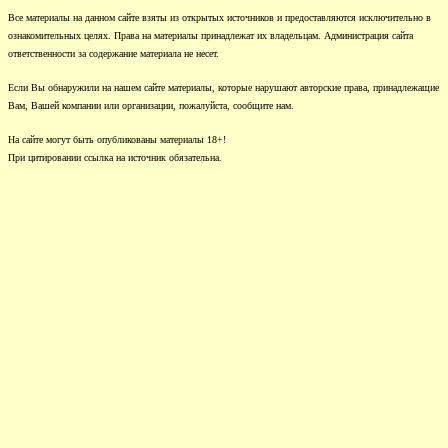
Все материалы на данном сайте взяты из открытых источников и предоставляются исключительно в
ознакомительных целях. Права на материалы принадлежат их владельцам. Администрация сайта
ответственности за содержание материала не несет.
Если Вы обнаружили на нашем сайте материалы, которые нарушают авторские права, принадлежащие
Вам, Вашей компании или организации, пожалуйста, сообщите нам.
На сайте могут быть опубликованы материалы 18+!
При цитировании ссылка на источник обязательна.