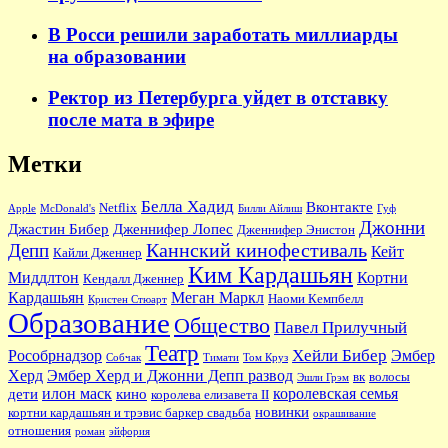
В Росси решили заработать миллиарды
на образовании
Ректор из Петербурга уйдет в отставку
после мата в эфире
Метки
Белла Хадид
Вконтакте
Netflix
Apple
McDonald's
Билли Айлиш
Гуф
Джонни
Джастин Бибер
Дженнифер Лопес
Дженнифер Энистон
Каннский кинофестиваль
Депп
Кейт
Кайли Дженнер
Ким Кардашьян
Миддлтон
Кортни
Кендалл Дженнер
Кардашьян
Меган Маркл
Наоми Кемпбелл
Кристен Стюарт
Образование
Общество
Павел Прилучный
Театр
Хейли Бибер
Рособрнадзор
Эмбер
Собчак
Тимати
Том Круз
Херд
Эмбер Херд и Джонни Депп развод
вк
волосы
Эшли Грэм
илон маск
королевская семья
дети
кино
королева елизавета II
новинки
кортни кардашьян и трэвис баркер свадьба
окрашивание
отношения
роман
эйфория