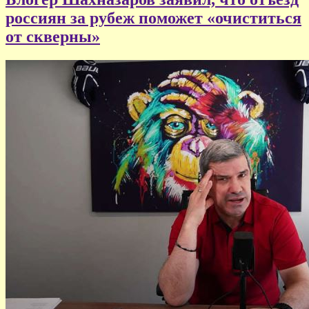
россиян за рубеж поможет «очиститься
от скверны»