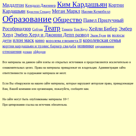
Ким Кардашьян
Миддлтон
Кортни
Кендалл Дженнер
Кардашьян
Меган Маркл
Наоми Кемпбелл
Кристен Стюарт
Образование
Общество
Павел Прилучный
Театр
Хейли Бибер
Рособрнадзор
Эмбер
Собчак
Тимати
Том Круз
Херд
Эмбер Херд и Джонни Депп развод
вк
волосы
Эшли Грэм
илон маск
королевская семья
дети
кино
королева елизавета II
новинки
кортни кардашьян и трэвис баркер свадьба
окрашивание
отношения
роман
эйфория
Все материалы на данном сайте взяты из открытых источников и предоставляются исключительно в
ознакомительных целях. Права на материалы принадлежат их владельцам. Администрация сайта
ответственности за содержание материала не несет.
Если Вы обнаружили на нашем сайте материалы, которые нарушают авторские права, принадлежащие
Вам, Вашей компании или организации, пожалуйста, сообщите нам.
На сайте могут быть опубликованы материалы 18+!
При цитировании ссылка на источник обязательна.