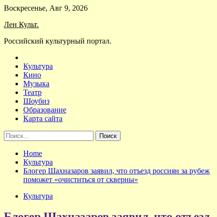
Skip
Воскресенье, Авг 9, 2026
to
Лен Культ.
content
Российский культурный портал.
Культура
Кино
Музыка
Театр
Шоубиз
Образование
Карта сайта
Найти:
Home
Культура
Блогер Шахназаров заявил, что отъезд россиян за рубеж
поможет «очиститься от скверны»
Культура
Блогер Шахназаров заявил, что отъезд