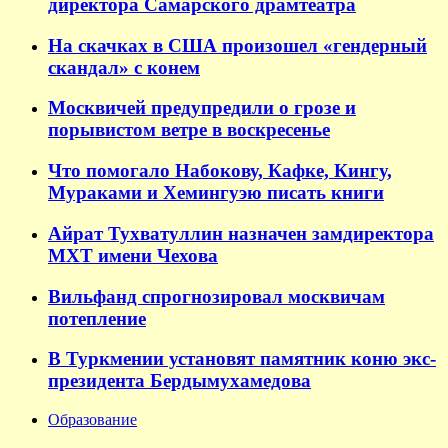
директора Самарского драмтеатра
На скачках в США произошел «гендерный
скандал» с конем
Москвичей предупредили о грозе и
порывистом ветре в воскресенье
Что помогало Набокову, Кафке, Кингу,
Мураками и Хемингуэю писать книги
Айрат Тухватуллин назначен замдиректора
МХТ имени Чехова
Вильфанд спрогнозировал москвичам
потепление
В Туркмении установят памятник коню экс-
президента Бердымухамедова
Образование