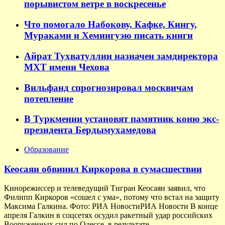
порывистом ветре в воскресенье
Что помогало Набокову, Кафке, Кингу,
Мураками и Хемингуэю писать книги
Айрат Тухватуллин назначен замдиректора
МХТ имени Чехова
Вильфанд спрогнозировал москвичам
потепление
В Туркмении установят памятник коню экс-
президента Бердымухамедова
Образование
Кеосаян обвинил Киркорова в сумасшествии
Кинорежиссер и телеведущий Тигран Кеосаян заявил, что
Филипп Киркоров «сошел с ума», потому что встал на защиту
Максима Галкина. Фото: РИА НовостиРИА Новости В конце
апреля Галкин в соцсетях осудил ракетный удар российских
Вооруженных сил по Одессе, в результате