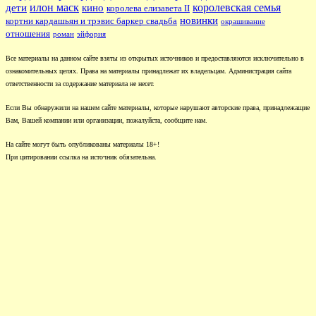
илон маск
королевская семья
дети
кино
королева елизавета II
новинки
кортни кардашьян и трэвис баркер свадьба
окрашивание
отношения
роман
эйфория
Все материалы на данном сайте взяты из открытых источников и предоставляются исключительно в
ознакомительных целях. Права на материалы принадлежат их владельцам. Администрация сайта
ответственности за содержание материала не несет.
Если Вы обнаружили на нашем сайте материалы, которые нарушают авторские права, принадлежащие
Вам, Вашей компании или организации, пожалуйста, сообщите нам.
На сайте могут быть опубликованы материалы 18+!
При цитировании ссылка на источник обязательна.