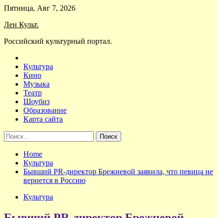
Skip
Пятница, Авг 7, 2026
to
Лен Культ.
content
Российский культурный портал.
Культура
Кино
Музыка
Театр
Шоубиз
Образование
Карта сайта
Найти:
Home
Культура
Бывший PR-директор Брежневой заявила, что певица не
вернется в Россию
Культура
Бывший PR-директор Брежневой