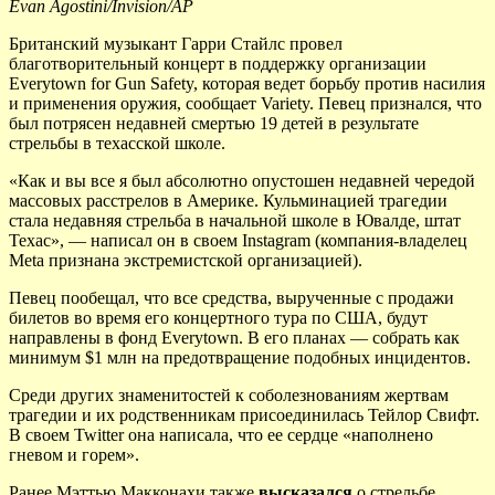
Evan Agostini/Invision/AP
Британский музыкант Гарри Стайлс провел
благотворительный концерт в поддержку организации
Everytown for Gun Safety, которая ведет борьбу против насилия
и применения оружия, сообщает Variety. Певец признался, что
был потрясен недавней смертью 19 детей в результате
стрельбы в техасской школе.
«Как и вы все я был абсолютно опустошен недавней чередой
массовых расстрелов в Америке. Кульминацией трагедии
стала недавняя стрельба в начальной школе в Ювалде, штат
Техас», — написал он в своем Instagram (компания-владелец
Meta признана экстремистской организацией).
Певец пообещал, что все средства, вырученные с продажи
билетов во время его концертного тура по США, будут
направлены в фонд Everytown. В его планах — собрать как
минимум $1 млн на предотвращение подобных инцидентов.
Среди других знаменитостей к соболезнованиям жертвам
трагедии и их родственникам присоединилась Тейлор Свифт.
В своем Twitter она написала, что ее сердце «наполнено
гневом и горем».
Ранее Мэттью Макконахи также
высказался
о стрельбе