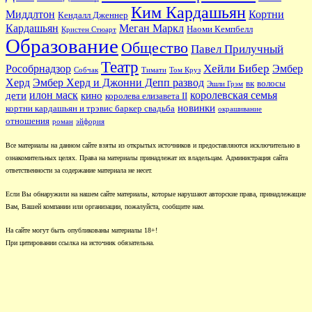
Ким Кардашьян
Миддлтон
Кортни
Кендалл Дженнер
Кардашьян
Меган Маркл
Наоми Кемпбелл
Кристен Стюарт
Образование
Общество
Павел Прилучный
Театр
Хейли Бибер
Рособрнадзор
Эмбер
Собчак
Тимати
Том Круз
Херд
Эмбер Херд и Джонни Депп развод
вк
волосы
Эшли Грэм
илон маск
королевская семья
дети
кино
королева елизавета II
новинки
кортни кардашьян и трэвис баркер свадьба
окрашивание
отношения
роман
эйфория
Все материалы на данном сайте взяты из открытых источников и предоставляются исключительно в
ознакомительных целях. Права на материалы принадлежат их владельцам. Администрация сайта
ответственности за содержание материала не несет.
Если Вы обнаружили на нашем сайте материалы, которые нарушают авторские права, принадлежащие
Вам, Вашей компании или организации, пожалуйста, сообщите нам.
На сайте могут быть опубликованы материалы 18+!
При цитировании ссылка на источник обязательна.