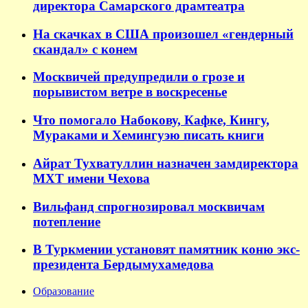
директора Самарского драмтеатра
На скачках в США произошел «гендерный
скандал» с конем
Москвичей предупредили о грозе и
порывистом ветре в воскресенье
Что помогало Набокову, Кафке, Кингу,
Мураками и Хемингуэю писать книги
Айрат Тухватуллин назначен замдиректора
МХТ имени Чехова
Вильфанд спрогнозировал москвичам
потепление
В Туркмении установят памятник коню экс-
президента Бердымухамедова
Образование