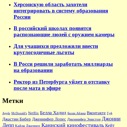
Херсонскую область захотели
интегрировать в систему образования
России
В российский школах появятся
распознающие людей с оружием камеры
Для учащихся предложили ввести
круглогодичные льготы
В Росси решили заработать миллиарды
на образовании
Ректор из Петербурга уйдет в отставку
после мата в эфире
Метки
Белла Хадид
Вконтакте
Netflix
Apple
McDonald's
Билли Айлиш
Гуф
Джонни
Джастин Бибер
Дженнифер Лопес
Дженнифер Энистон
Каннский кинофестиваль
Депп
Кейт
Кайли Дженнер