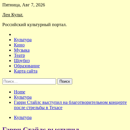
Skip
Пятница, Авг 7, 2026
to
Лен Культ.
content
Российский культурный портал.
Культура
Кино
Музыка
Театр
Шоубиз
Образование
Карта сайта
Найти:
Home
Культура
Гарри Стайлс выступил на благотворительном концерте
после стрельбы в Техасе
Культура
Гарри Стайлс выступил