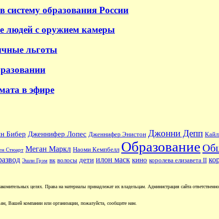
в систему образования России
е людей с оружием камеры
ичные льготы
бразовании
 мата в эфире
Джонни Депп
н Бибер
Дженнифер Лопес
Дженнифер Энистон
Кайл
Образование
Об
Меган Маркл
Наоми Кемпбелл
ен Стюарт
развод
илон маск
ко
дети
кино
вк
волосы
королева елизавета II
Эшли Грэм
комительных целях. Права на материалы принадлежат их владельцам. Администрация сайта ответственност
ам, Вашей компании или организации, пожалуйста, сообщите нам.