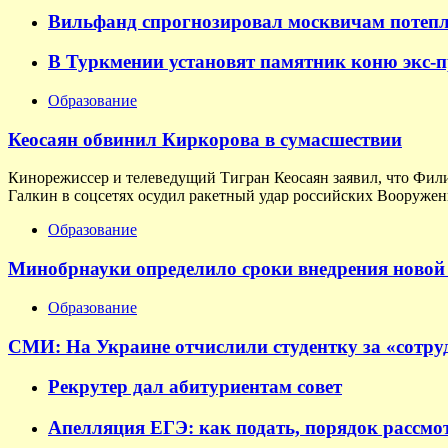
Вильфанд спрогнозировал москвичам потепл
В Туркмении установят памятник коню экс-
Образование
Кеосаян обвинил Киркорова в сумасшествии
Кинорежиссер и телеведущий Тигран Кеосаян заявил, что Фил
Галкин в соцсетях осудил ракетный удар российских Вооруженн
Образование
Минобрнауки определило сроки внедрения новой 
Образование
СМИ: На Украине отчислили студентку за «сотруд
Рекрутер дал абитуриентам совет
Апелляция ЕГЭ: как подать, порядок рассмо