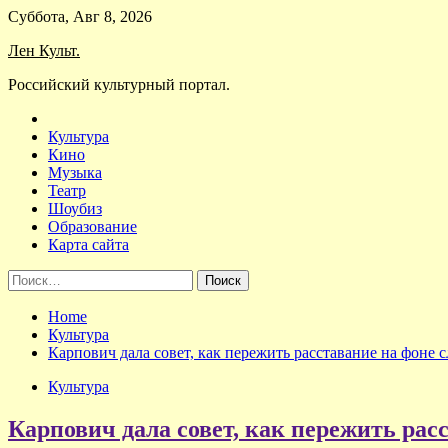
Skip
Суббота, Авг 8, 2026
to
Лен Культ.
content
Российский культурный портал.
Культура
Кино
Музыка
Театр
Шоубиз
Образование
Карта сайта
Найти:
Home
Культура
Карпович дала совет, как пережить расставание на фоне 
Культура
Карпович дала совет, как пережить рас