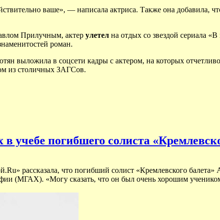
ействительно ваше», — написала актриса. Также она добавила, ч
 Павлом Прилучным, актер
улетел
на отдых со звездой сериала «В
 знаменитостей роман.
ютян выложила в соцсети кадры с актером, на которых отчетливо 
ном из столичных ЗАГСов.
х в учебе погибшего солиста «Кремлевск
етой.Ru» рассказала, что погибший солист «Кремлевского балета
ии (МГАХ). «Могу сказать, что он был очень хорошим учеником,