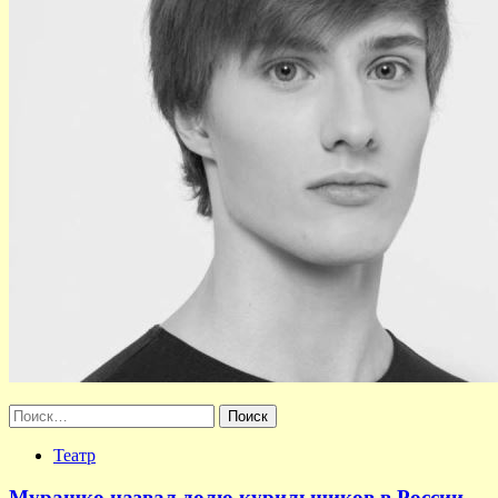
Найти:
Театр
Мурашко назвал долю курильщиков в России