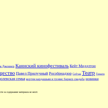
Каннский кинофестиваль
Кейт Миддлтон
и Дженнер
Театр
щество
Павел Прилучный
Рособрнадзор
Собчак
Тимати
ролевская семья
новинки
кортни кардашьян и трэвис баркер свадьба
и за содержание материала не несет.