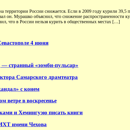
на территории России снижается. Если в 2009 году курили 39,5 
казал он. Мурашко объяснил, что снижение распространенности к
ил, что в России нельзя курить в общественных местах […]
Севастополе 4 июня
 — странный «зомби-пульсар»
ектора Самарского драмтеатра
андал» с конем
м ветре в воскресенье
аками и Хемингуэю писать книги
 МХТ имени Чехова