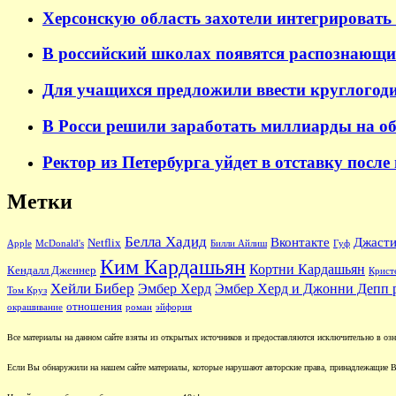
Херсонскую область захотели интегрировать 
В российский школах появятся распознающи
Для учащихся предложили ввести круглогод
В Росси решили заработать миллиарды на о
Ректор из Петербурга уйдет в отставку после
Метки
Белла Хадид
Вконтакте
Джасти
Netflix
Apple
McDonald's
Билли Айлиш
Гуф
Ким Кардашьян
Кортни Кардашьян
Кендалл Дженнер
Крист
Хейли Бибер
Эмбер Херд
Эмбер Херд и Джонни Депп 
Том Круз
отношения
окрашивание
роман
эйфория
Все материалы на данном сайте взяты из открытых источников и предоставляются исключительно в озна
Если Вы обнаружили на нашем сайте материалы, которые нарушают авторские права, принадлежащие В