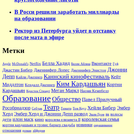
В Росси решили заработать миллиарды
на образовании
Ректор из Петербурга уйдет в отставку
после мата в эфире
Метки
Белла Хадид
Вконтакте
Netflix
Apple
McDonald's
Билли Айлиш
Гуф
Джонни
Джастин Бибер
Дженнифер Лопес
Дженнифер Энистон
Каннский кинофестиваль
Депп
Кейт
Кайли Дженнер
Ким Кардашьян
Миддлтон
Кортни
Кендалл Дженнер
Кардашьян
Меган Маркл
Наоми Кемпбелл
Кристен Стюарт
Образование
Общество
Павел Прилучный
Театр
Хейли Бибер
Рособрнадзор
Эмбер
Собчак
Тимати
Том Круз
Херд
Эмбер Херд и Джонни Депп развод
вк
волосы
Эшли Грэм
илон маск
королевская семья
дети
кино
королева елизавета II
новинки
кортни кардашьян и трэвис баркер свадьба
окрашивание
отношения
роман
эйфория