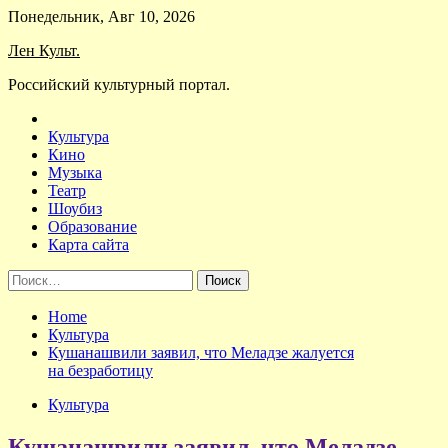
Skip
Понедельник, Авг 10, 2026
to
Лен Культ.
content
Российский культурный портал.
Культура
Кино
Музыка
Театр
Шоубиз
Образование
Карта сайта
Найти:
Home
Культура
Кушанашвили заявил, что Меладзе жалуется
на безработицу
Культура
Кушанашвили заявил, что Меладзе