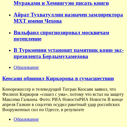
Мураками и Хемингуэю писать книги
Айрат Тухватуллин назначен замдиректора
МХТ имени Чехова
Вильфанд спрогнозировал москвичам
потепление
В Туркмении установят памятник коню экс-
президента Бердымухамедова
Образование
Кеосаян обвинил Киркорова в сумасшествии
Кинорежиссер и телеведущий Тигран Кеосаян заявил, что
Филипп Киркоров «сошел с ума», потому что встал на защиту
Максима Галкина. Фото: РИА НовостиРИА Новости В конце
апреля Галкин в соцсетях осудил ракетный удар российских
Вооруженных сил по Одессе, в результате
Образование