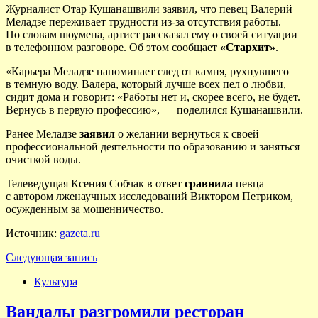
Журналист Отар Кушанашвили заявил, что певец Валерий
Меладзе переживает трудности из-за отсутствия работы.
По словам шоумена, артист рассказал ему о своей ситуации
в телефонном разговоре. Об этом сообщает
«Стархит»
.
«Карьера Меладзе напоминает след от камня, рухнувшего
в темную воду. Валера, который лучше всех пел о любви,
сидит дома и говорит: «Работы нет и, скорее всего, не будет.
Вернусь в первую профессию», — поделился Кушанашвили.
Ранее Меладзе
заявил
о желании вернуться к своей
профессиональной деятельности по образованию и заняться
очисткой воды.
Телеведущая Ксения Собчак в ответ
сравнила
певца
с автором лженаучных исследований Виктором Петриком,
осужденным за мошенничество.
Источник:
gazeta.ru
Следующая запись
Культура
Вандалы разгромили ресторан