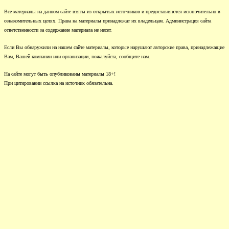
Все материалы на данном сайте взяты из открытых источников и предоставляются исключительно в
ознакомительных целях. Права на материалы принадлежат их владельцам. Администрация сайта
ответственности за содержание материала не несет.
Если Вы обнаружили на нашем сайте материалы, которые нарушают авторские права, принадлежащие
Вам, Вашей компании или организации, пожалуйста, сообщите нам.
На сайте могут быть опубликованы материалы 18+!
При цитировании ссылка на источник обязательна.