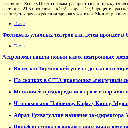
Источник: Reuters По его словам, распространенность курения 
составила 21,5 процента, а в 2021 году — 20,3 процента, расс
реализуется для сохранения здоровья жителей. Министр напомн
Театр
Фестиваль уличных театров для детей пройдет в 
Театр
Астрономы нашли новый класс нейтронных звезд
Вячеслав Торчинский ушел с должности дир
На скачках в США произошел «гендерный ск
Москвичей предупредили о грозе и порывисто
Что помогало Набокову, Кафке, Кингу, Мур
Айрат Тухватуллин назначен замдиректора
Вильфанд спрогнозировал москвичам потепл