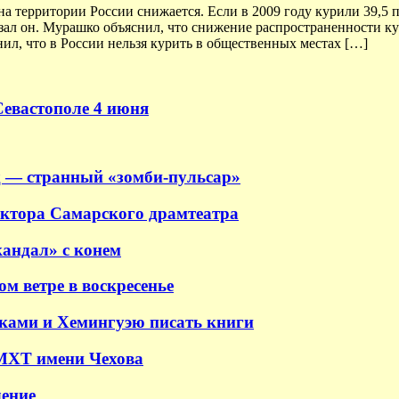
на территории России снижается. Если в 2009 году курили 39,5 
казал он. Мурашко объяснил, что снижение распространенности к
ил, что в России нельзя курить в общественных местах […]
Севастополе 4 июня
 — странный «зомби-пульсар»
ектора Самарского драмтеатра
андал» с конем
м ветре в воскресенье
аками и Хемингуэю писать книги
 МХТ имени Чехова
ение