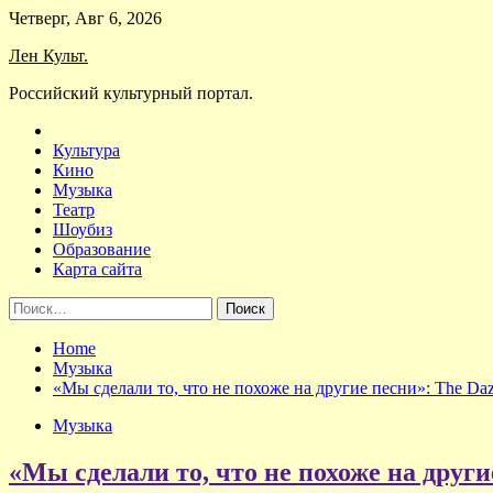
Skip
Четверг, Авг 6, 2026
to
Лен Культ.
content
Российский культурный портал.
Культура
Кино
Музыка
Театр
Шоубиз
Образование
Карта сайта
Найти:
Home
Музыка
«Мы сделали то, что не похоже на другие песни»: The Daz
Музыка
«Мы сделали то, что не похоже на други