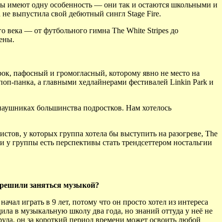
вы имеют одну особенность — они так и остаются школьными и
не выпустила свой дебютный сингл Stage Fire.
о века — от футбольного гимна The White Stripes до
ены.
й рок, пафосный и громогласный, которому явно не место на
оп-панка, а главными хедлайнерами фестивалей Linkin Park и
в наушниках большинства подростков. Нам хотелось
стов, у которых группа хотела бы выступить на разогреве, The
и у группы есть перспективы стать трендсеттером ностальгии
 решили заняться музыкой?
чал играть в 9 лет, потому что он просто хотел из интереса
дила в музыкальную школу два года, но знаний оттуда у неё не
 труда, он за короткий период времени может освоить любой