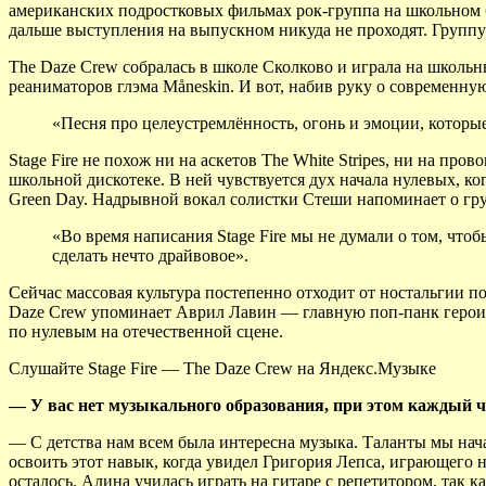
американских подростковых фильмах рок-группа на школьном 
дальше выступления на выпускном никуда не проходят. Группу 
The Daze Crew собралась в школе Сколково и играла на школьн
реаниматоров глэма Måneskin. И вот, набив руку о современну
«Песня про целеустремлённость, огонь и эмоции, которые
Stage Fire не похож ни на аскетов The White Stripes, ни на пр
школьной дискотеке. В ней чувствуется дух начала нулевых, к
Green Day. Надрывной вокал солистки Стеши напоминает о групп
«Во время написания Stage Fire мы не думали о том, что
сделать нечто драйвовое».
Сейчас массовая культура постепенно отходит от ностальгии по
Daze Crew упоминает Аврил Лавин — главную поп-панк героиню
по нулевым на отечественной сцене.
Слушайте Stage Fire — The Daze Crew на Яндекс.Музыке
— У вас нет музыкального образования, при этом каждый ч
— С детства нам всем была интересна музыка. Таланты мы начал
освоить этот навык, когда увидел Григория Лепса, играющего н
осталось. Алина училась играть на гитаре с репетитором, так к