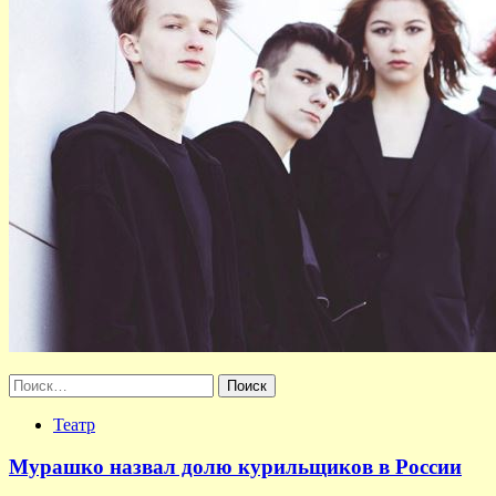
Найти:
Театр
Мурашко назвал долю курильщиков в России