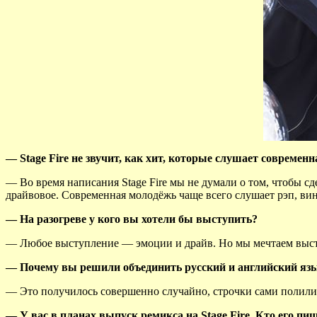
— Stage Fire не звучит, как хит, которые слушает современ
— Во время написания Stage Fire мы не думали о том, чтобы сд
драйвовое. Современная молодёжь чаще всего слушает рэп, вин
— На разогреве у кого вы хотели бы выступить?
— Любое выступление — эмоции и драйв. Но мы мечтаем высту
— Почему вы решили объединить русский и английский язык
— Это получилось совершенно случайно, строчки сами полилис
— У вас в планах выпуск ремикса на Stage Fire. Кто его пи