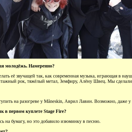
ная молодёжь. Намеренно?
елать её звучащей так, как современная музыка, играющая в нау
тажный рок, тяжёлый метал, Земфиру, Алёну Швец. Мы сделали т
пить на разогреве у Måneskin, Аврил Лавин. Возможно, даже у
 в первом куплете Stage Fire?
ь на бумагу, но это добавило изюминку в песню.
шет?