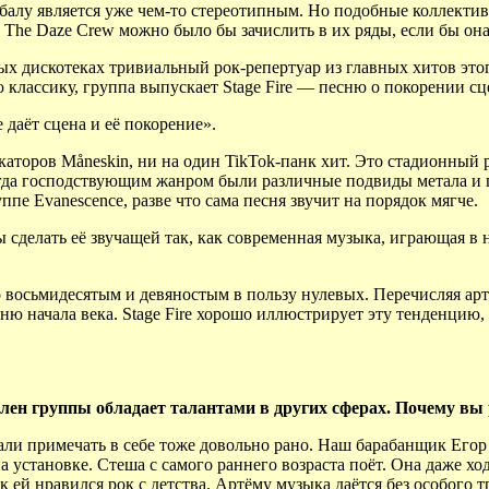
балу является уже чем-то стереотипным. Но подобные коллекти
The Daze Crew можно было бы зачислить в их ряды, если бы она 
ых дискотеках тривиальный рок-репертуар из главных хитов этог
ю классику, группа выпускает Stage Fire — песню о покорении сц
 даёт сцена и её покорение».
овокаторов Måneskin, ни на один TikTok-панк хит. Это стадионны
огда господствующим жанром были различные подвиды метала и п
е Evanescence, разве что сама песня звучит на порядок мягче.
бы сделать её звучащей так, как современная музыка, играющая 
 восьмидесятым и девяностым в пользу нулевых. Перечисляя арти
 начала века. Stage Fire хорошо иллюстрирует эту тенденцию, 
лен группы обладает талантами в других сферах. Почему вы
и примечать в себе тоже довольно рано. Наш барабанщик Егор на
а установке. Стеша с самого раннего возраста поёт. Она даже хо
ак ей нравился рок с детства. Артёму музыка даётся без особого