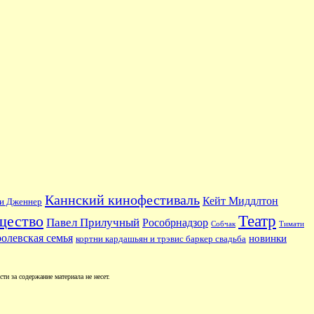
Каннский кинофестиваль
Кейт Миддлтон
и Дженнер
Театр
щество
Павел Прилучный
Рособрнадзор
Собчак
Тимати
ролевская семья
новинки
кортни кардашьян и трэвис баркер свадьба
и за содержание материала не несет.