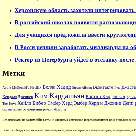
Херсонскую область захотели интегрировать 
В российский школах появятся распознающи
Для учащихся предложили ввести круглогод
В Росси решили заработать миллиарды на о
Ректор из Петербурга уйдет в отставку после
Метки
Белла Хадид
Вконтакте
Джасти
Netflix
Apple
McDonald's
Билли Айлиш
Гуф
Ким Кардашьян
Кортни Кардашьян
Кендалл Дженнер
Крист
Хейли Бибер
Эмбер Херд
Эмбер Херд и Джонни Депп 
Том Круз
отношения
окрашивание
роман
эйфория
Все материалы на данном сайте взяты из открытых источников и предоставляются исключительно в озна
Если Вы обнаружили на нашем сайте материалы, которые нарушают авторские права, принадлежащие В