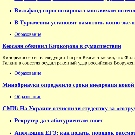
Вильфанд спрогнозировал москвичам потепл
В Туркмении установят памятник коню экс-
Образование
Кеосаян обвинил Киркорова в сумасшествии
Кинорежиссер и телеведущий Тигран Кеосаян заявил, что Фил
Галкин в соцсетях осудил ракетный удар российских Вооруженн
Образование
Минобрнауки определило сроки внедрения новой 
Образование
СМИ: На Украине отчислили студентку за «сотруд
Рекрутер дал абитуриентам совет
Апелляция ЕГЭ: как подать, порядок рассмо