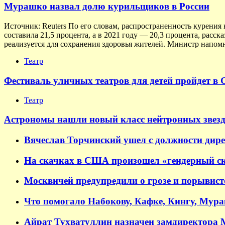
Мурашко назвал долю курильщиков в России
Источник: Reuters По его словам, распространенность курения 
составила 21,5 процента, а в 2021 году — 20,3 процента, расс
реализуется для сохранения здоровья жителей. Министр напомн
Театр
Фестиваль уличных театров для детей пройдет в 
Театр
Астрономы нашли новый класс нейтронных звезд
Вячеслав Торчинский ушел с должности дир
На скачках в США произошел «гендерный ск
Москвичей предупредили о грозе и порывисто
Что помогало Набокову, Кафке, Кингу, Мур
Айрат Тухватуллин назначен замдиректора