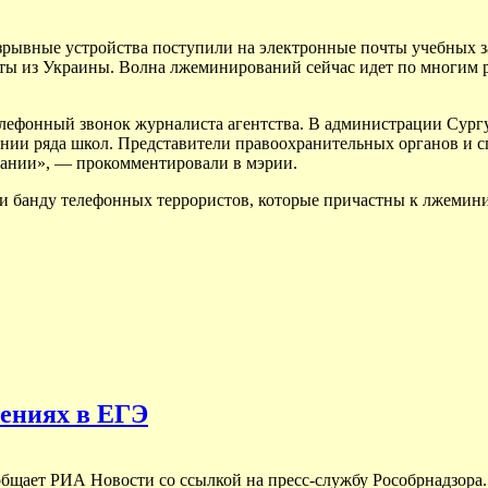
зрывные устройства поступили на электронные почты учебных з
ты из Украины. Волна лжеминирований сейчас идет по многим 
елефонный звонок журналиста агентства. В администрации Сур
нии ряда школ. Представители правоохранительных органов и с
ании», — прокомментировали в мэрии.
 банду телефонных террористов, которые причастны к лжемини
нениях в ЕГЭ
ообщает РИА Новости со ссылкой на пресс-службу Рособрнадзора