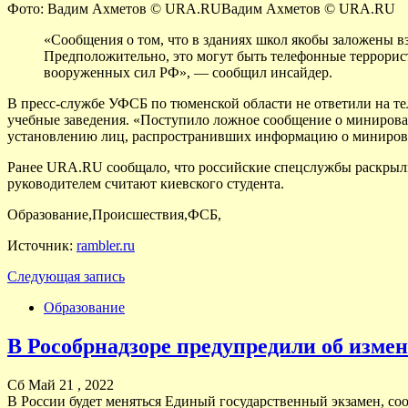
Фото: Вадим Ахметов © URA.RU
Вадим Ахметов © URA.RU
«Сообщения о том, что в зданиях школ якобы заложены в
Предположительно, это могут быть телефонные террорис
вооруженных сил РФ», — сообщил инсайдер.
В пресс-службе УФСБ по тюменской области не ответили на т
учебные заведения. «Поступило ложное сообщение о минирова
установлению лиц, распространивших информацию о миниров
Ранее URA.RU сообщало, что российские спецслужбы раскрыли
руководителем считают киевского студента.
Образование,Происшествия,ФСБ,
Источник:
rambler.ru
Следующая запись
Образование
В Рособрнадзоре предупредили об изме
Сб Май 21 , 2022
В России будет меняться Единый государственный экзамен, с