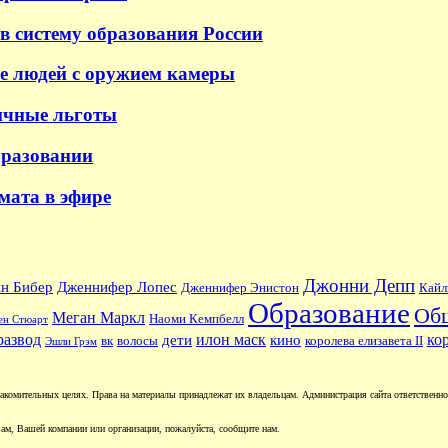
в систему образования России
е людей с оружием камеры
ичные льготы
бразовании
 мата в эфире
Джонни Депп
н Бибер
Дженнифер Лопес
Дженнифер Энистон
Кайл
Образование
Об
Меган Маркл
Наоми Кемпбелл
ен Стюарт
развод
илон маск
ко
дети
кино
вк
волосы
королева елизавета II
Эшли Грэм
комительных целях. Права на материалы принадлежат их владельцам. Администрация сайта ответственност
ам, Вашей компании или организации, пожалуйста, сообщите нам.