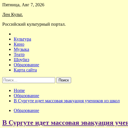
Skip
Пятница, Авг 7, 2026
to
Лен Культ.
content
Российский культурный портал.
Культура
Кино
Музыка
Театр
Шоубиз
Образование
Карта сайта
Найти:
Home
Образование
В Сургуте идет массовая эвакуация учеников из школ
Образование
В Сургуте идет массовая эвакуация уче