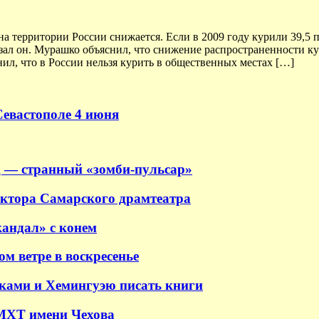
на территории России снижается. Если в 2009 году курили 39,5 
казал он. Мурашко объяснил, что снижение распространенности к
ил, что в России нельзя курить в общественных местах […]
Севастополе 4 июня
 — странный «зомби-пульсар»
ектора Самарского драмтеатра
андал» с конем
м ветре в воскресенье
аками и Хемингуэю писать книги
 МХТ имени Чехова