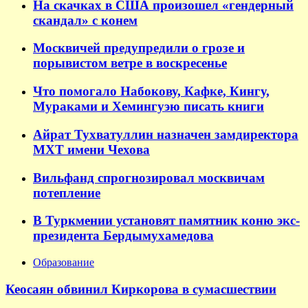
На скачках в США произошел «гендерный
скандал» с конем
Москвичей предупредили о грозе и
порывистом ветре в воскресенье
Что помогало Набокову, Кафке, Кингу,
Мураками и Хемингуэю писать книги
Айрат Тухватуллин назначен замдиректора
МХТ имени Чехова
Вильфанд спрогнозировал москвичам
потепление
В Туркмении установят памятник коню экс-
президента Бердымухамедова
Образование
Кеосаян обвинил Киркорова в сумасшествии