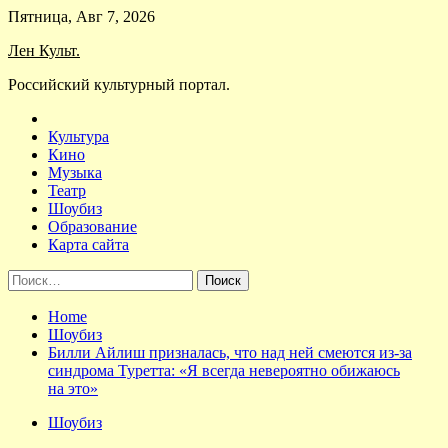
Skip
Пятница, Авг 7, 2026
to
Лен Культ.
content
Российский культурный портал.
Культура
Кино
Музыка
Театр
Шоубиз
Образование
Карта сайта
Найти:
Home
Шоубиз
Билли Айлиш призналась, что над ней смеются из-за
синдрома Туретта: «Я всегда невероятно обижаюсь
на это»
Шоубиз