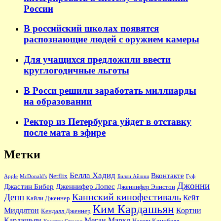
России
В российский школах появятся
распознающие людей с оружием камеры
Для учащихся предложили ввести
круглогодичные льготы
В Росси решили заработать миллиарды
на образовании
Ректор из Петербурга уйдет в отставку
после мата в эфире
Метки
Белла Хадид
Вконтакте
Netflix
Apple
McDonald's
Билли Айлиш
Гуф
Джонни
Джастин Бибер
Дженнифер Лопес
Дженнифер Энистон
Каннский кинофестиваль
Депп
Кейт
Кайли Дженнер
Ким Кардашьян
Миддлтон
Кортни
Кендалл Дженнер
Кардашьян
Меган Маркл