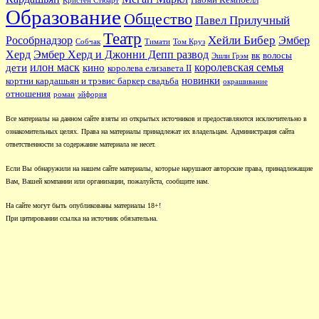
Наоми Кемпбелл
Кристен Стюарт
Образование
Общество
Павел Прилучный
Театр
Хейли Бибер
Рособрнадзор
Эмбер
Собчак
Тимати
Том Круз
Херд
Эмбер Херд и Джонни Депп развод
вк
волосы
Эшли Грэм
илон маск
королевская семья
дети
кино
королева елизавета II
новинки
кортни кардашьян и трэвис баркер свадьба
окрашивание
отношения
роман
эйфория
Все материалы на данном сайте взяты из открытых источников и предоставляются исключительно в
ознакомительных целях. Права на материалы принадлежат их владельцам. Администрация сайта
ответственности за содержание материала не несет.
Если Вы обнаружили на нашем сайте материалы, которые нарушают авторские права, принадлежащие
Вам, Вашей компании или организации, пожалуйста, сообщите нам.
На сайте могут быть опубликованы материалы 18+!
При цитировании ссылка на источник обязательна.