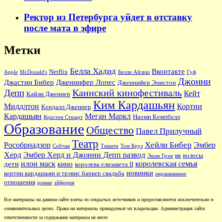
Ректор из Петербурга уйдет в отставку
после мата в эфире
Метки
Белла Хадид
Вконтакте
Netflix
Apple
McDonald's
Билли Айлиш
Гуф
Джонни
Джастин Бибер
Дженнифер Лопес
Дженнифер Энистон
Каннский кинофестиваль
Депп
Кейт
Кайли Дженнер
Ким Кардашьян
Миддлтон
Кортни
Кендалл Дженнер
Кардашьян
Меган Маркл
Наоми Кемпбелл
Кристен Стюарт
Образование
Общество
Павел Прилучный
Театр
Хейли Бибер
Рособрнадзор
Эмбер
Собчак
Тимати
Том Круз
Херд
Эмбер Херд и Джонни Депп развод
вк
волосы
Эшли Грэм
илон маск
королевская семья
дети
кино
королева елизавета II
новинки
кортни кардашьян и трэвис баркер свадьба
окрашивание
отношения
роман
эйфория
Все материалы на данном сайте взяты из открытых источников и предоставляются исключительно в
ознакомительных целях. Права на материалы принадлежат их владельцам. Администрация сайта
ответственности за содержание материала не несет.