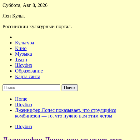
Skip
Суббота, Авг 8, 2026
to
Лен Культ.
content
Российский культурный портал.
Культура
Кино
Музыка
Театр
Шоубиз
Образование
Карта сайта
Найти:
Home
Шоубиз
Дженнифер Лопес показывает, что струящийся
комбинезон — то, что нужно нам этим летом
Шоубиз
Дженнифер Лопес показывает, что