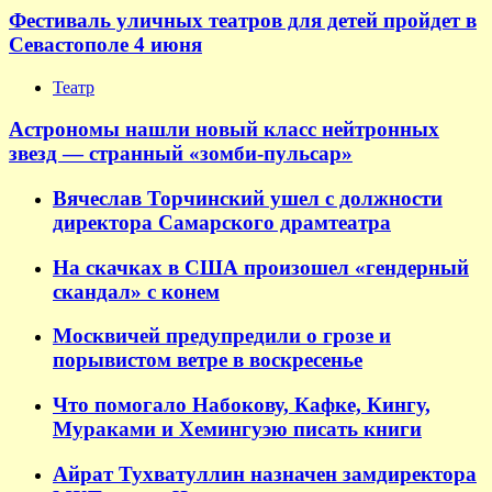
Фестиваль уличных театров для детей пройдет в
Севастополе 4 июня
Театр
Астрономы нашли новый класс нейтронных
звезд — странный «зомби-пульсар»
Вячеслав Торчинский ушел с должности
директора Самарского драмтеатра
На скачках в США произошел «гендерный
скандал» с конем
Москвичей предупредили о грозе и
порывистом ветре в воскресенье
Что помогало Набокову, Кафке, Кингу,
Мураками и Хемингуэю писать книги
Айрат Тухватуллин назначен замдиректора