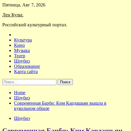
Skip
Пятница, Авг 7, 2026
to
Лен Культ.
content
Российский культурный портал.
Культура
Кино
Музыка
Театр
Шоубиз
Образование
Карта сайта
Найти:
Home
Шоубиз
Современная Барби: Ким Кардашьян вышла в
кукольном образе
Шоубиз
Современная Барби: Ким Кардашьян