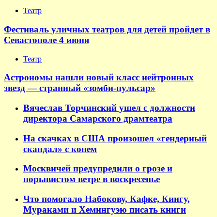
Театр
Фестиваль уличных театров для детей пройдет в
Севастополе 4 июня
Театр
Астрономы нашли новый класс нейтронных
звезд — странный «зомби-пульсар»
Вячеслав Торчинский ушел с должности
директора Самарского драмтеатра
На скачках в США произошел «гендерный
скандал» с конем
Москвичей предупредили о грозе и
порывистом ветре в воскресенье
Что помогало Набокову, Кафке, Кингу,
Мураками и Хемингуэю писать книги