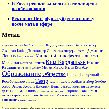
В Росси решили заработать миллиарды
на образовании
Ректор из Петербурга уйдет в отставку
после мата в эфире
Метки
Белла Хадид
Вконтакте
Netflix
Apple
McDonald's
Билли Айлиш
Гуф
Джонни
Джастин Бибер
Дженнифер Лопес
Дженнифер Энистон
Каннский кинофестиваль
Депп
Кейт
Кайли Дженнер
Ким Кардашьян
Миддлтон
Кортни
Кендалл Дженнер
Кардашьян
Меган Маркл
Наоми Кемпбелл
Кристен Стюарт
Образование
Общество
Павел Прилучный
Театр
Хейли Бибер
Рособрнадзор
Эмбер
Собчак
Тимати
Том Круз
Херд
Эмбер Херд и Джонни Депп развод
вк
волосы
Эшли Грэм
илон маск
королевская семья
дети
кино
королева елизавета II
новинки
кортни кардашьян и трэвис баркер свадьба
окрашивание
отношения
роман
эйфория
Все материалы на данном сайте взяты из открытых источников и предоставляются исключительно в