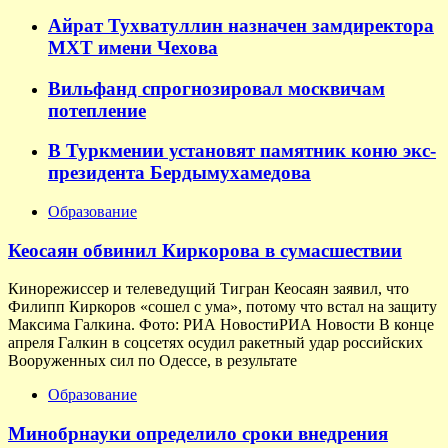
Айрат Тухватуллин назначен замдиректора
МХТ имени Чехова
Вильфанд спрогнозировал москвичам
потепление
В Туркмении установят памятник коню экс-
президента Бердымухамедова
Образование
Кеосаян обвинил Киркорова в сумасшествии
Кинорежиссер и телеведущий Тигран Кеосаян заявил, что
Филипп Киркоров «сошел с ума», потому что встал на защиту
Максима Галкина. Фото: РИА НовостиРИА Новости В конце
апреля Галкин в соцсетях осудил ракетный удар российских
Вооруженных сил по Одессе, в результате
Образование
Минобрнауки определило сроки внедрения