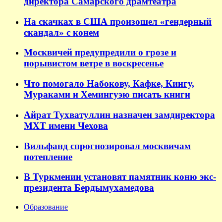
директора Самарского драмтеатра
На скачках в США произошел «гендерный
скандал» с конем
Москвичей предупредили о грозе и
порывистом ветре в воскресенье
Что помогало Набокову, Кафке, Кингу,
Мураками и Хемингуэю писать книги
Айрат Тухватуллин назначен замдиректора
МХТ имени Чехова
Вильфанд спрогнозировал москвичам
потепление
В Туркмении установят памятник коню экс-
президента Бердымухамедова
Образование