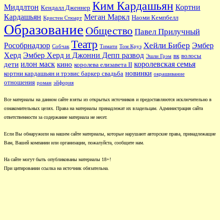
Ким Кардашьян
Миддлтон
Кортни
Кендалл Дженнер
Кардашьян
Меган Маркл
Наоми Кемпбелл
Кристен Стюарт
Образование
Общество
Павел Прилучный
Театр
Хейли Бибер
Рособрнадзор
Эмбер
Собчак
Тимати
Том Круз
Херд
Эмбер Херд и Джонни Депп развод
вк
волосы
Эшли Грэм
илон маск
королевская семья
дети
кино
королева елизавета II
новинки
кортни кардашьян и трэвис баркер свадьба
окрашивание
отношения
роман
эйфория
Все материалы на данном сайте взяты из открытых источников и предоставляются исключительно в
ознакомительных целях. Права на материалы принадлежат их владельцам. Администрация сайта
ответственности за содержание материала не несет.
Если Вы обнаружили на нашем сайте материалы, которые нарушают авторские права, принадлежащие
Вам, Вашей компании или организации, пожалуйста, сообщите нам.
На сайте могут быть опубликованы материалы 18+!
При цитировании ссылка на источник обязательна.