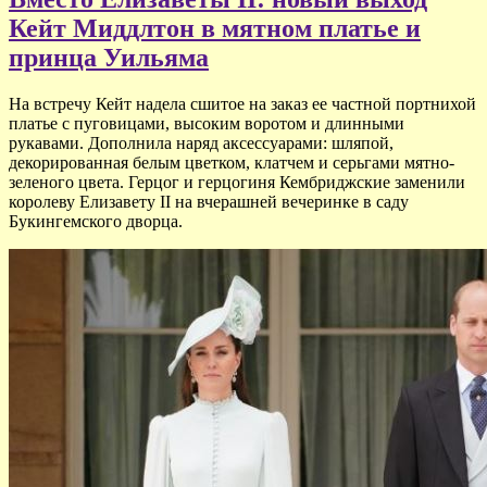
Кейт Миддлтон в мятном платье и
принца Уильяма
На встречу Кейт надела сшитое на заказ ее частной портнихой
платье с пуговицами, высоким воротом и длинными
рукавами. Дополнила наряд аксессуарами: шляпой,
декорированная белым цветком, клатчем и серьгами мятно-
зеленого цвета. Герцог и герцогиня Кембриджские заменили
королеву Елизавету II на вчерашней вечеринке в саду
Букингемского дворца.