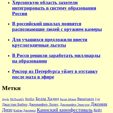
Херсонскую область захотели
интегрировать в систему образования
России
В российский школах появятся
распознающие людей с оружием камеры
Для учащихся предложили ввести
круглогодичные льготы
В Росси решили заработать миллиарды
на образовании
Ректор из Петербурга уйдет в отставку
после мата в эфире
Метки
Белла Хадид
Вконтакте
Netflix
Apple
McDonald's
Билли Айлиш
Гуф
Джонни
Джастин Бибер
Дженнифер Лопес
Дженнифер Энистон
Каннский кинофестиваль
Депп
Кейт
Кайли Дженнер