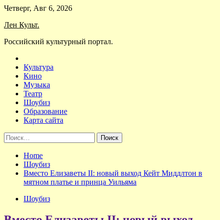
Skip
Четверг, Авг 6, 2026
to
Лен Культ.
content
Российский культурный портал.
Культура
Кино
Музыка
Театр
Шоубиз
Образование
Карта сайта
Найти:
Home
Шоубиз
Вместо Елизаветы II: новый выход Кейт Миддлтон в
мятном платье и принца Уильяма
Шоубиз
Вместо Елизаветы II: новый выход