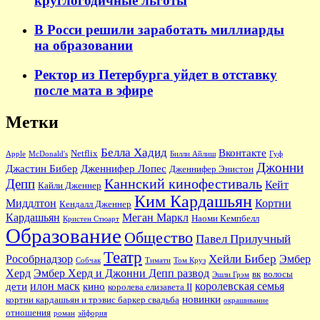
круглогодичные льготы
В Росси решили заработать миллиарды
на образовании
Ректор из Петербурга уйдет в отставку
после мата в эфире
Метки
Белла Хадид
Вконтакте
Netflix
Apple
McDonald's
Билли Айлиш
Гуф
Джонни
Джастин Бибер
Дженнифер Лопес
Дженнифер Энистон
Каннский кинофестиваль
Депп
Кейт
Кайли Дженнер
Ким Кардашьян
Миддлтон
Кортни
Кендалл Дженнер
Кардашьян
Меган Маркл
Наоми Кемпбелл
Кристен Стюарт
Образование
Общество
Павел Прилучный
Театр
Хейли Бибер
Рособрнадзор
Эмбер
Собчак
Тимати
Том Круз
Херд
Эмбер Херд и Джонни Депп развод
вк
волосы
Эшли Грэм
илон маск
королевская семья
дети
кино
королева елизавета II
новинки
кортни кардашьян и трэвис баркер свадьба
окрашивание
отношения
роман
эйфория