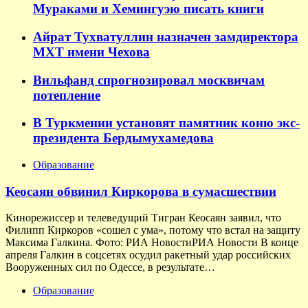
Мураками и Хемингуэю писать книги
Айрат Тухватуллин назначен замдиректора
МХТ имени Чехова
Вильфанд спрогнозировал москвичам
потепление
В Туркмении установят памятник коню экс-
президента Бердымухамедова
Образование
Кеосаян обвинил Киркорова в сумасшествии
Кинорежиссер и телеведущий Тигран Кеосаян заявил, что
Филипп Киркоров «сошел с ума», потому что встал на защиту
Максима Галкина. Фото: РИА НовостиРИА Новости В конце
апреля Галкин в соцсетях осудил ракетный удар российских
Вооруженных сил по Одессе, в результате…
Образование