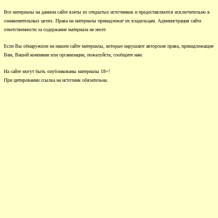
Все материалы на данном сайте взяты из открытых источников и предоставляются исключительно в
ознакомительных целях. Права на материалы принадлежат их владельцам. Администрация сайта
ответственности за содержание материала не несет.
Если Вы обнаружили на нашем сайте материалы, которые нарушают авторские права, принадлежащие
Вам, Вашей компании или организации, пожалуйста, сообщите нам.
На сайте могут быть опубликованы материалы 18+!
При цитировании ссылка на источник обязательна.