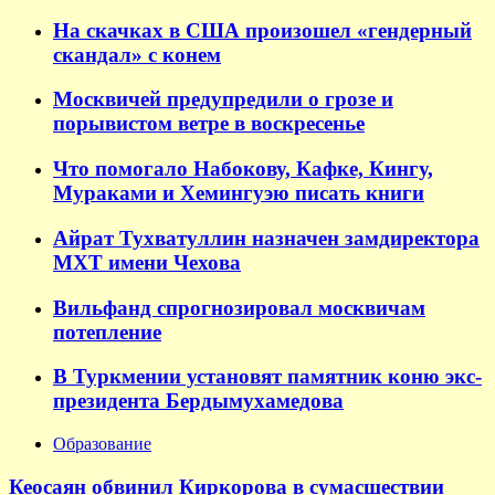
На скачках в США произошел «гендерный
скандал» с конем
Москвичей предупредили о грозе и
порывистом ветре в воскресенье
Что помогало Набокову, Кафке, Кингу,
Мураками и Хемингуэю писать книги
Айрат Тухватуллин назначен замдиректора
МХТ имени Чехова
Вильфанд спрогнозировал москвичам
потепление
В Туркмении установят памятник коню экс-
президента Бердымухамедова
Образование
Кеосаян обвинил Киркорова в сумасшествии