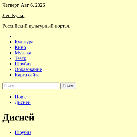
Skip
Четверг, Авг 6, 2026
to
Лен Культ.
content
Российский культурный портал.
Культура
Кино
Музыка
Театр
Шоубиз
Образование
Карта сайта
Найти:
Home
Дисней
Дисней
Шоубиз