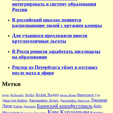
интегрировать в систему образования
России
В российский школах появятся
распознающие людей с оружием камеры
Для учащихся предложили ввести
круглогодичные льготы
В Росси решили заработать миллиарды
на образовании
Ректор из Петербурга уйдет в отставку
после мата в эфире
Метки
Белла Хадид
Вконтакте
Netflix
Apple
McDonald's
Билли Айлиш
Гуф
Джонни
Джастин Бибер
Дженнифер Лопес
Дженнифер Энистон
Каннский кинофестиваль
Депп
Кейт
Кайли Дженнер
Ким Кардашьян
Миддлтон
Кортни