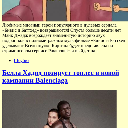
Любимые многими герои популярного в нулевых сериала
«Бивис и Баттхед» возвращаются! Спустя больше десяти лет
Майк Джадж возрождает знаменитую историю двух
подростков в полнометражном мультфильме «Бивис и Баттхед
уделывают Вселенную». Картина будет представлена на
стриминговом сервисе Paramount+ и выйдет на…
Шоубиз
Белла Хадид позирует топлес в новой
кампании Balenciaga