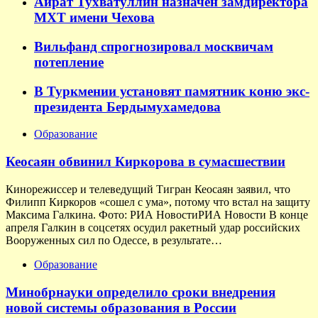
Айрат Тухватуллин назначен замдиректора
МХТ имени Чехова
Вильфанд спрогнозировал москвичам
потепление
В Туркмении установят памятник коню экс-
президента Бердымухамедова
Образование
Кеосаян обвинил Киркорова в сумасшествии
Кинорежиссер и телеведущий Тигран Кеосаян заявил, что
Филипп Киркоров «сошел с ума», потому что встал на защиту
Максима Галкина. Фото: РИА НовостиРИА Новости В конце
апреля Галкин в соцсетях осудил ракетный удар российских
Вооруженных сил по Одессе, в результате…
Образование
Минобрнауки определило сроки внедрения
новой системы образования в России