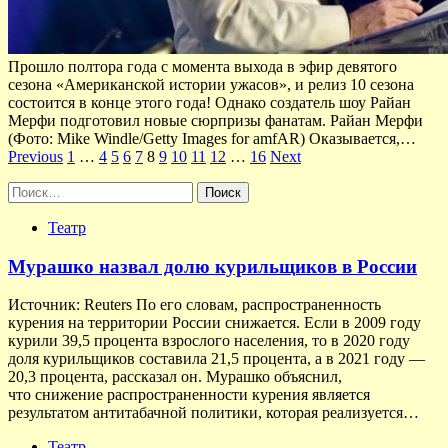
Прошло полтора года с момента выхода в эфир девятого
сезона «Американской истории ужасов», и релиз 10 сезона
состоится в конце этого года! Однако создатель шоу Райан
Мерфи подготовил новые сюрпризы фанатам. Райан Мерфи
(Фото: Mike Windle/Getty Images for amfAR) Оказывается,…
Пагинация
Previous
1
…
4
5
6
7
8
9
10
11
12
…
16
Next
записей
Найти:
Театр
Мурашко назвал долю курильщиков в России
Источник: Reuters По его словам, распространенность
курения на территории России снижается. Если в 2009 году
курили 39,5 процента взрослого населения, то в 2020 году
доля курильщиков составила 21,5 процента, а в 2021 году —
20,3 процента, рассказал он. Мурашко объяснил,
что снижение распространенности курения является
результатом антитабачной политики, которая реализуется…
Театр