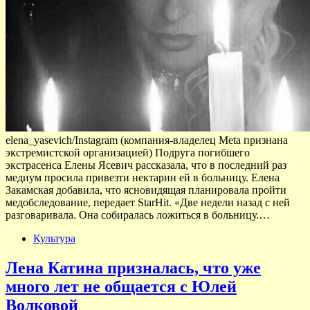
elena_yasevich/Instagram (компания-владелец Meta признана
экстремистской организацией) Подруга погибшего
экстрасенса Елены Ясевич рассказала, что в последний раз
медиум просила привезти нектарин ей в больницу. Елена
Закамская добавила, что ясновидящая планировала пройти
медобследование, передает StarHit. «Две недели назад с ней
разговаривала. Она собиралась ложиться в больницу.…
Культура
Лена Катина призналась, что уже
много лет не общается с Юлей
Волковой