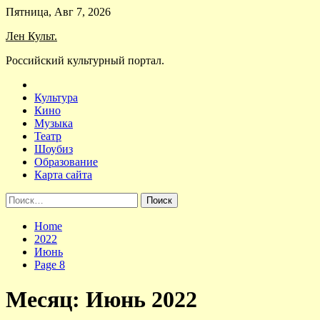
Skip
Пятница, Авг 7, 2026
to
Лен Культ.
content
Российский культурный портал.
Культура
Кино
Музыка
Театр
Шоубиз
Образование
Карта сайта
Найти:
Home
2022
Июнь
Page 8
Месяц:
Июнь 2022