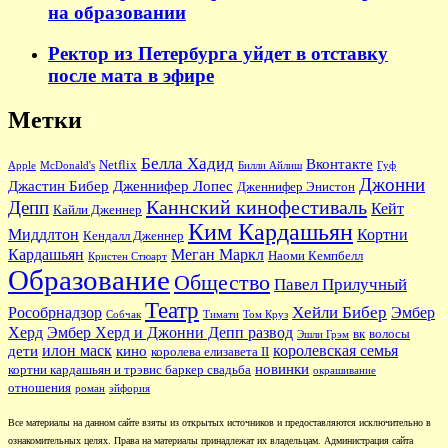
на образовании
Ректор из Петербурга уйдет в отставку
после мата в эфире
Метки
Белла Хадид
Вконтакте
Netflix
Apple
McDonald's
Билли Айлиш
Гуф
Джонни
Джастин Бибер
Дженнифер Лопес
Дженнифер Энистон
Каннский кинофестиваль
Депп
Кейт
Кайли Дженнер
Ким Кардашьян
Миддлтон
Кортни
Кендалл Дженнер
Кардашьян
Меган Маркл
Наоми Кемпбелл
Кристен Стюарт
Образование
Общество
Павел Прилучный
Театр
Хейли Бибер
Рособрнадзор
Эмбер
Собчак
Тимати
Том Круз
Херд
Эмбер Херд и Джонни Депп развод
вк
волосы
Эшли Грэм
илон маск
королевская семья
дети
кино
королева елизавета II
новинки
кортни кардашьян и трэвис баркер свадьба
окрашивание
отношения
роман
эйфория
Все материалы на данном сайте взяты из открытых источников и предоставляются исключительно в
ознакомительных целях. Права на материалы принадлежат их владельцам. Администрация сайта