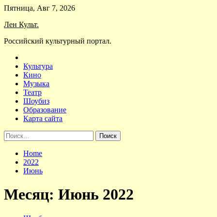
Skip
Пятница, Авг 7, 2026
to
Лен Культ.
content
Российский культурный портал.
Культура
Кино
Музыка
Театр
Шоубиз
Образование
Карта сайта
Найти:
Home
2022
Июнь
Месяц:
Июнь 2022