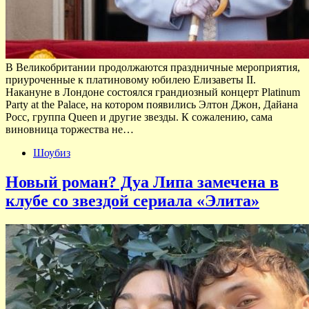
В Великобритании продолжаются праздничные мероприятия,
приуроченные к платиновому юбилею Елизаветы II.
Накануне в Лондоне состоялся грандиозный концерт Platinum
Party at the Palace, на котором появились Элтон Джон, Дайана
Росс, группа Queen и другие звезды. К сожалению, сама
виновница торжества не…
Шоубиз
Новый роман? Дуа Липа замечена в
клубе со звездой сериала «Элита»