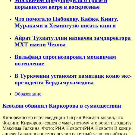
Москвичей предупредили о грозе и
порывистом ветре в воскресенье
Что помогало Набокову, Кафке, Кингу,
Мураками и Хемингуэю писать книги
Айрат Тухватуллин назначен замдиректора
МХТ имени Чехова
Вильфанд спрогнозировал москвичам
потепление
В Туркмении установят памятник коню экс-
президента Бердымухамедова
Образование
Кеосаян обвинил Киркорова в сумасшествии
Кинорежиссер и телеведущий Тигран Кеосаян заявил, что
Филипп Киркоров «сошел с ума», потому что встал на защиту
Максима Галкина. Фото: РИА НовостиРИА Новости В конце
апреля Галкин в соцсетях осудил ракетный удар российских