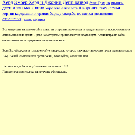
Херд
Эмбер Херд и Джонни Депп развод
вк
волосы
Эшли Грэм
илон маск
королевская семья
дети
кино
королева елизавета II
новинки
кортни кардашьян и трэвис баркер свадьба
окрашивание
отношения
роман
эйфория
Все материалы на данном сайте взяты из открытых источников и предоставляются исключительно в
ознакомительных целях. Права на материалы принадлежат их владельцам. Администрация сайта
ответственности за содержание материала не несет.
Если Вы обнаружили на нашем сайте материалы, которые нарушают авторские права, принадлежащие
Вам, Вашей компании или организации, пожалуйста, сообщите нам.
На сайте могут быть опубликованы материалы 18+!
При цитировании ссылка на источник обязательна.