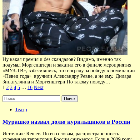
Ну какая премия и без скандалов? Видимо, именно так
подумал Моргенштерн и закатил его в финале мероприятия
«МУЗ-ТВ», взбесившись, что награду за победу в номинации
«Певец года» вручили Александру Ревве, а не ему. Дилара
Зинатуллина и Моргенштерн По такому поводу…
Пагинация
1
2
3
4
5
…
16
Next
записей
Найти:
Театр
Мурашко назвал долю курильщиков в России
Источник: Reuters По его словам, распространенность
курения на территории России снижается. Если в 2009 году