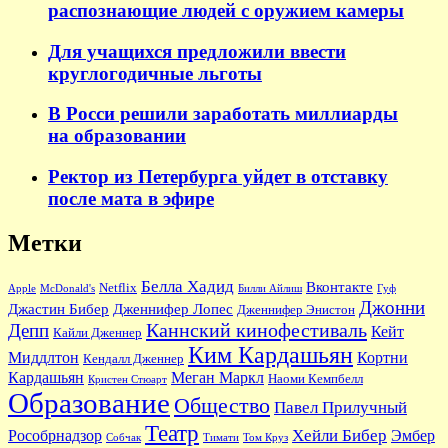
распознающие людей с оружием камеры
Для учащихся предложили ввести
круглогодичные льготы
В Росси решили заработать миллиарды
на образовании
Ректор из Петербурга уйдет в отставку
после мата в эфире
Метки
Белла Хадид
Вконтакте
Netflix
Apple
McDonald's
Билли Айлиш
Гуф
Джонни
Джастин Бибер
Дженнифер Лопес
Дженнифер Энистон
Каннский кинофестиваль
Депп
Кейт
Кайли Дженнер
Ким Кардашьян
Миддлтон
Кортни
Кендалл Дженнер
Кардашьян
Меган Маркл
Наоми Кемпбелл
Кристен Стюарт
Образование
Общество
Павел Прилучный
Театр
Хейли Бибер
Рособрнадзор
Эмбер
Собчак
Тимати
Том Круз