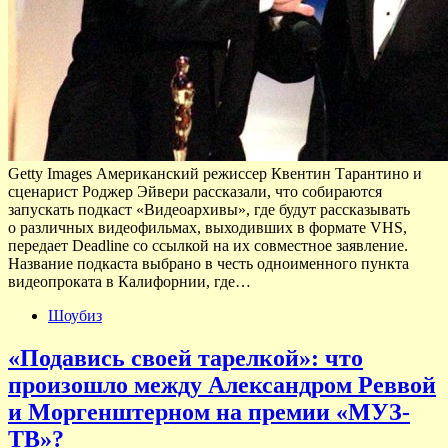
Getty Images Американский режиссер Квентин Тарантино и
сценарист Роджер Эйвери рассказали, что собираются
запускать подкаст «Видеоархивы», где будут рассказывать
о различных видеофильмах, выходивших в формате VHS,
передает Deadline со ссылкой на их совместное заявление.
Название подкаста выбрано в честь одноименного пункта
видеопроката в Калифорнии, где…
Шоубиз
«Подавись своей тарелкой»: что
произошло между Александром Реввой
и Моргенштерном на премии «МУЗ-
ТВ»?