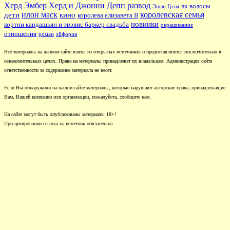
Херд
Эмбер Херд и Джонни Депп развод
вк
волосы
Эшли Грэм
илон маск
королевская семья
дети
кино
королева елизавета II
новинки
кортни кардашьян и трэвис баркер свадьба
окрашивание
отношения
роман
эйфория
Все материалы на данном сайте взяты из открытых источников и предоставляются исключительно в
ознакомительных целях. Права на материалы принадлежат их владельцам. Администрация сайта
ответственности за содержание материала не несет.
Если Вы обнаружили на нашем сайте материалы, которые нарушают авторские права, принадлежащие
Вам, Вашей компании или организации, пожалуйста, сообщите нам.
На сайте могут быть опубликованы материалы 18+!
При цитировании ссылка на источник обязательна.