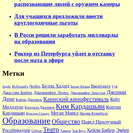
распознающие людей с оружием камеры
Для учащихся предложили ввести
круглогодичные льготы
В Росси решили заработать миллиарды
на образовании
Ректор из Петербурга уйдет в отставку
после мата в эфире
Метки
Белла Хадид
Вконтакте
Netflix
Apple
McDonald's
Билли Айлиш
Гуф
Джонни
Джастин Бибер
Дженнифер Лопес
Дженнифер Энистон
Каннский кинофестиваль
Депп
Кейт
Кайли Дженнер
Ким Кардашьян
Миддлтон
Кортни
Кендалл Дженнер
Кардашьян
Меган Маркл
Наоми Кемпбелл
Кристен Стюарт
Образование
Общество
Павел Прилучный
Театр
Хейли Бибер
Рособрнадзор
Эмбер
Собчак
Тимати
Том Круз