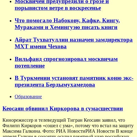
Москвичей предупредили о грозе и
порывистом ветре в воскресенье
Что помогало Набокову, Кафке, Кингу,
Мураками и Хемингуэю писать книги
Айрат Тухватуллин назначен замдиректора
МХТ имени Чехова
Вильфанд спрогнозировал москвичам
потепление
В Туркмении установят памятник коню экс-
президента Бердымухамедова
Образование
Кеосаян обвинил Киркорова в сумасшествии
Кинорежиссер и телеведущий Тигран Кеосаян заявил, что
Филипп Киркоров «сошел с ума», потому что встал на защиту
Максима Галкина. Фото: РИА НовостиРИА Новости В конце
апреля Галкин в соцсетях осудил ракетный удар российских