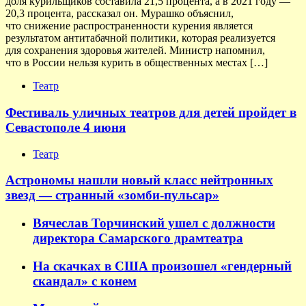
доля курильщиков составила 21,5 процента, а в 2021 году —
20,3 процента, рассказал он. Мурашко объяснил,
что снижение распространенности курения является
результатом антитабачной политики, которая реализуется
для сохранения здоровья жителей. Министр напомнил,
что в России нельзя курить в общественных местах […]
Театр
Фестиваль уличных театров для детей пройдет в
Севастополе 4 июня
Театр
Астрономы нашли новый класс нейтронных
звезд — странный «зомби-пульсар»
Вячеслав Торчинский ушел с должности
директора Самарского драмтеатра
На скачках в США произошел «гендерный
скандал» с конем