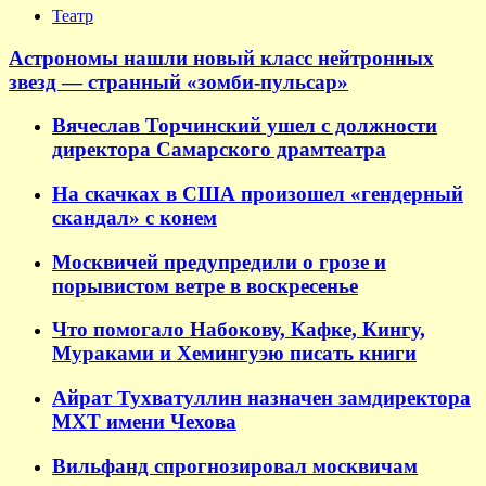
Театр
Астрономы нашли новый класс нейтронных
звезд — странный «зомби-пульсар»
Вячеслав Торчинский ушел с должности
директора Самарского драмтеатра
На скачках в США произошел «гендерный
скандал» с конем
Москвичей предупредили о грозе и
порывистом ветре в воскресенье
Что помогало Набокову, Кафке, Кингу,
Мураками и Хемингуэю писать книги
Айрат Тухватуллин назначен замдиректора
МХТ имени Чехова
Вильфанд спрогнозировал москвичам