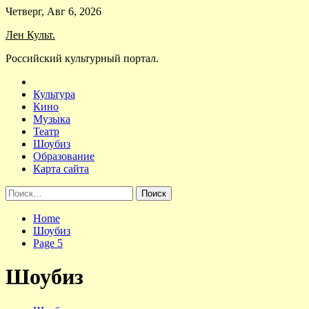
Skip
Четверг, Авг 6, 2026
to
Лен Культ.
content
Российский культурный портал.
Культура
Кино
Музыка
Театр
Шоубиз
Образование
Карта сайта
Найти:
Home
Шоубиз
Page 5
Шоубиз