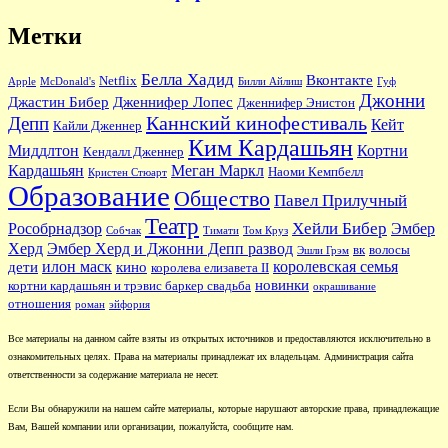
Метки
Белла Хадид
Вконтакте
Netflix
Apple
McDonald's
Билли Айлиш
Гуф
Джонни
Джастин Бибер
Дженнифер Лопес
Дженнифер Энистон
Каннский кинофестиваль
Депп
Кейт
Кайли Дженнер
Ким Кардашьян
Миддлтон
Кортни
Кендалл Дженнер
Кардашьян
Меган Маркл
Наоми Кемпбелл
Кристен Стюарт
Образование
Общество
Павел Прилучный
Театр
Хейли Бибер
Рособрнадзор
Эмбер
Собчак
Тимати
Том Круз
Херд
Эмбер Херд и Джонни Депп развод
вк
волосы
Эшли Грэм
илон маск
королевская семья
дети
кино
королева елизавета II
новинки
кортни кардашьян и трэвис баркер свадьба
окрашивание
отношения
роман
эйфория
Все материалы на данном сайте взяты из открытых источников и предоставляются исключительно в
ознакомительных целях. Права на материалы принадлежат их владельцам. Администрация сайта
ответственности за содержание материала не несет.
Если Вы обнаружили на нашем сайте материалы, которые нарушают авторские права, принадлежащие
Вам, Вашей компании или организации, пожалуйста, сообщите нам.