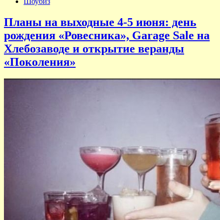
Шоубиз
Планы на выходные 4-5 июня: день
рождения «Ровесника», Garage Sale на
Хлебозаводе и открытие веранды
«Поколения»