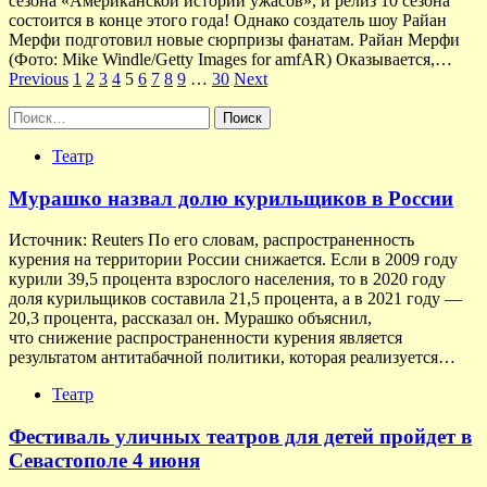
сезона «Американской истории ужасов», и релиз 10 сезона
состоится в конце этого года! Однако создатель шоу Райан
Мерфи подготовил новые сюрпризы фанатам. Райан Мерфи
(Фото: Mike Windle/Getty Images for amfAR) Оказывается,…
Пагинация
Previous
1
2
3
4
5
6
7
8
9
…
30
Next
записей
Найти:
Театр
Мурашко назвал долю курильщиков в России
Источник: Reuters По его словам, распространенность
курения на территории России снижается. Если в 2009 году
курили 39,5 процента взрослого населения, то в 2020 году
доля курильщиков составила 21,5 процента, а в 2021 году —
20,3 процента, рассказал он. Мурашко объяснил,
что снижение распространенности курения является
результатом антитабачной политики, которая реализуется…
Театр
Фестиваль уличных театров для детей пройдет в
Севастополе 4 июня