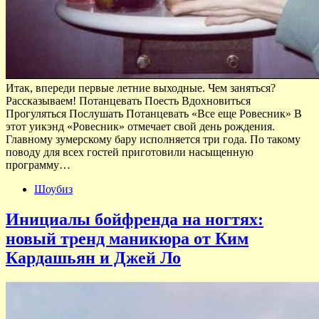
Итак, впереди первые летние выходные. Чем заняться?
Рассказываем! Потанцевать Поесть Вдохновиться
Прогуляться Послушать Потанцевать «Все еще Ровесник» В
этот уикэнд «Ровесник» отмечает свой день рождения.
Главному зумерскому бару исполняется три года. По такому
поводу для всех гостей приготовили насыщенную
программу…
Шоубиз
Инициалы бойфренда на ногтях:
новый тренд маникюра от Ким
Кардашьян и Джей Ло