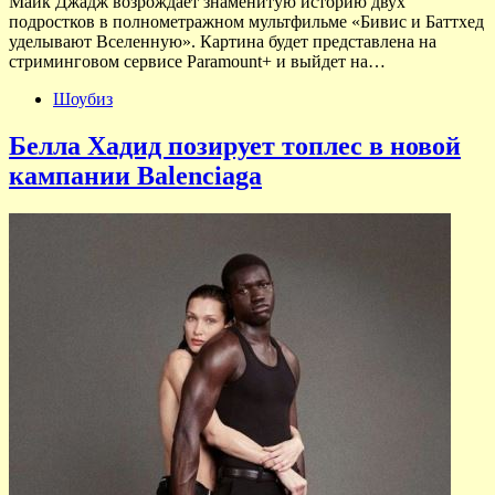
Майк Джадж возрождает знаменитую историю двух
подростков в полнометражном мультфильме «Бивис и Баттхед
уделывают Вселенную». Картина будет представлена на
стриминговом сервисе Paramount+ и выйдет на…
Шоубиз
Белла Хадид позирует топлес в новой
кампании Balenciaga