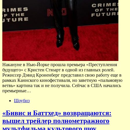
Накануне в Нью-Йорке прошла премьера «Преступления
будущего» с Кристен Стюарт в одной из главных ролей.
Режиссер Дэвид Кроненберг представил свою работу еще в
рамках Каннского кинофестиваля, но заветную «пальмовую
ветвь» картина так и не получила. Сейчас в США начались
премьерные…
Шоубиз
«Бивис и Баттхед» возвращаются:
вышел трейлер полнометражного
мультфильма культового шоу