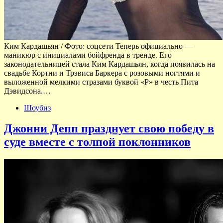
Ким Кардашьян / Фото: соцсети Теперь официально —
маникюр с инициалами бойфренда в тренде. Его
законодательницей стала Ким Кардашьян, когда появилась на
свадьбе Кортни и Трэвиса Баркера с розовыми ногтями и
выложенной мелкими стразами буквой «P» в честь Пита
Дэвидсона.…
Шоубиз
Джонни Депп празднует свою победу в
суде вместе с толпой поклонников