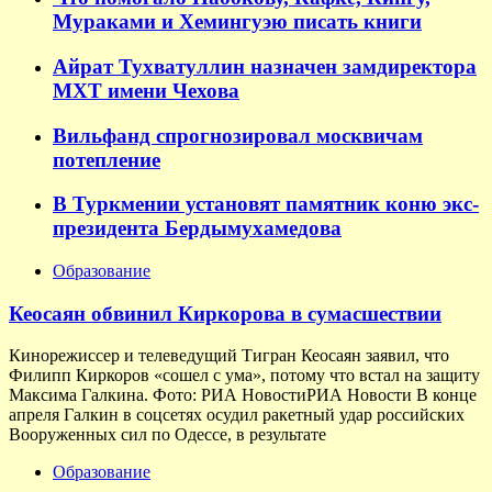
Мураками и Хемингуэю писать книги
Айрат Тухватуллин назначен замдиректора
МХТ имени Чехова
Вильфанд спрогнозировал москвичам
потепление
В Туркмении установят памятник коню экс-
президента Бердымухамедова
Образование
Кеосаян обвинил Киркорова в сумасшествии
Кинорежиссер и телеведущий Тигран Кеосаян заявил, что
Филипп Киркоров «сошел с ума», потому что встал на защиту
Максима Галкина. Фото: РИА НовостиРИА Новости В конце
апреля Галкин в соцсетях осудил ракетный удар российских
Вооруженных сил по Одессе, в результате
Образование