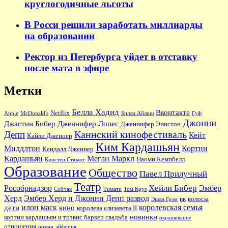
круглогодичные льготы
В Росси решили заработать миллиарды
на образовании
Ректор из Петербурга уйдет в отставку
после мата в эфире
Метки
Белла Хадид
Вконтакте
Netflix
Apple
McDonald's
Билли Айлиш
Гуф
Джонни
Джастин Бибер
Дженнифер Лопес
Дженнифер Энистон
Каннский кинофестиваль
Депп
Кейт
Кайли Дженнер
Ким Кардашьян
Миддлтон
Кортни
Кендалл Дженнер
Кардашьян
Меган Маркл
Наоми Кемпбелл
Кристен Стюарт
Образование
Общество
Павел Прилучный
Театр
Хейли Бибер
Рособрнадзор
Эмбер
Собчак
Тимати
Том Круз
Херд
Эмбер Херд и Джонни Депп развод
вк
волосы
Эшли Грэм
илон маск
королевская семья
дети
кино
королева елизавета II
новинки
кортни кардашьян и трэвис баркер свадьба
окрашивание
отношения
роман
эйфория