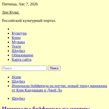
Skip
Пятница, Авг 7, 2026
to
Лен Культ.
content
Российский культурный портал.
Культура
Кино
Музыка
Театр
Шоубиз
Образование
Карта сайта
Найти:
Home
Шоубиз
Инициалы бойфренда на ногтях: новый тренд маникюра
от Ким Кардашьян и Джей Ло
Шоубиз
Инициалы бойфренда на ногтях: