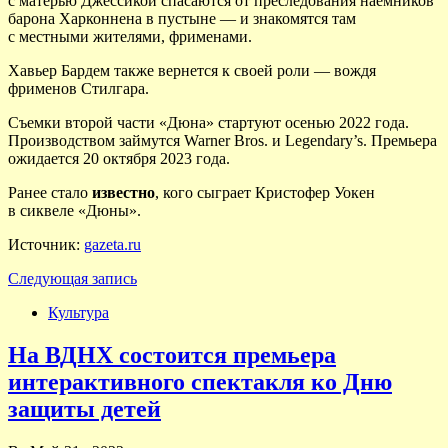
с матерью Джессикой спасаются от преследования наемников
барона Харконнена в пустыне — и знакомятся там
с местными жителями, фрименами.
Хавьер Бардем также вернется к своей роли — вождя
фрименов Стилгара.
Съемки второй части «Дюна» стартуют осенью 2022 года.
Производством займутся Warner Bros. и Legendary’s. Премьера
ожидается 20 октября 2023 года.
Ранее стало
известно
, кого сыграет Кристофер Уокен
в сиквеле «Дюны».
Источник:
gazeta.ru
Следующая запись
Культура
На ВДНХ состоится премьера
интерактивного спектакля ко Дню
защиты детей