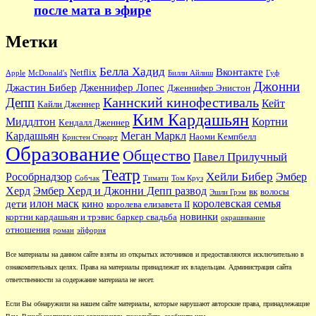
после мата в эфире
Метки
Белла Хадид
Вконтакте
Netflix
Apple
McDonald's
Билли Айлиш
Гуф
Джонни
Джастин Бибер
Дженнифер Лопес
Дженнифер Энистон
Каннский кинофестиваль
Депп
Кейт
Кайли Дженнер
Ким Кардашьян
Миддлтон
Кортни
Кендалл Дженнер
Кардашьян
Меган Маркл
Наоми Кемпбелл
Кристен Стюарт
Образование
Общество
Павел Прилучный
Театр
Хейли Бибер
Рособрнадзор
Эмбер
Собчак
Тимати
Том Круз
Херд
Эмбер Херд и Джонни Депп развод
вк
волосы
Эшли Грэм
илон маск
королевская семья
дети
кино
королева елизавета II
новинки
кортни кардашьян и трэвис баркер свадьба
окрашивание
отношения
роман
эйфория
Все материалы на данном сайте взяты из открытых источников и предоставляются исключительно в
ознакомительных целях. Права на материалы принадлежат их владельцам. Администрация сайта
ответственности за содержание материала не несет.
Если Вы обнаружили на нашем сайте материалы, которые нарушают авторские права, принадлежащие