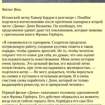
Warner Bros.
Испанский актер Хавьер Бардем в разговоре с Deadline
поделился впечатлениями после прочтения сценария к второй
части «Дюны» Дени Вильнева. Он пообещал, что
продолжение удивит даже тех поклонников, которые знакомы
с оригиналом книги Фрэнка Герберта.
«Я ознакомился со сценарием. Создатели проделали
потрясающую работу, соединив кусочки сюжета в таком
порядке, чтобы удивить зрителей. Не то, чтобы читатели
откроют что-то новое для себя, но думаю, что они оценят
последовательность повествования. Меня лично история
очень тронула. Это цельный фильм, его масштаб легко
почувствовать, при этом насладившись зрелищностью, —
поделился актер — Не могу дождаться, чтобы вернуться
на съемки в пустыню к остальным актерам. И я очень
счастлив снова поработать с Дени, который не только
выдающийся режиссер, но и прекрасный человек».
Первый фильм «Дюна» охватывает половину одноименной
саги Фрэнка Герберта. Его действие оборвалось на моменте,
когда после гибели герцога Лето Атрейдеса его сын Пол