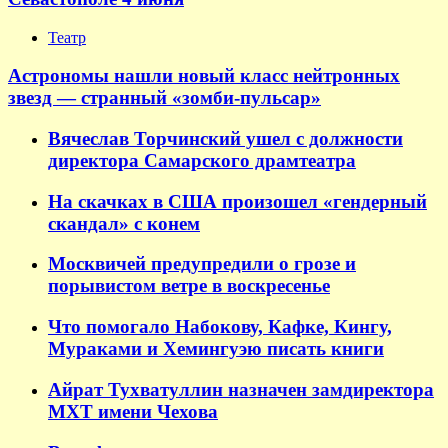
Театр
Астрономы нашли новый класс нейтронных
звезд — странный «зомби-пульсар»
Вячеслав Торчинский ушел с должности
директора Самарского драмтеатра
На скачках в США произошел «гендерный
скандал» с конем
Москвичей предупредили о грозе и
порывистом ветре в воскресенье
Что помогало Набокову, Кафке, Кингу,
Мураками и Хемингуэю писать книги
Айрат Тухватуллин назначен замдиректора
МХТ имени Чехова