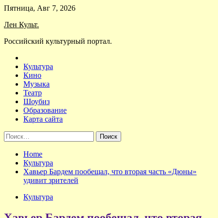
Skip
Пятница, Авг 7, 2026
to
Лен Культ.
content
Российский культурный портал.
Культура
Кино
Музыка
Театр
Шоубиз
Образование
Карта сайта
Найти:
Home
Культура
Хавьер Бардем пообещал, что вторая часть «Дюны»
удивит зрителей
Культура
Хавьер Бардем пообещал, что вторая