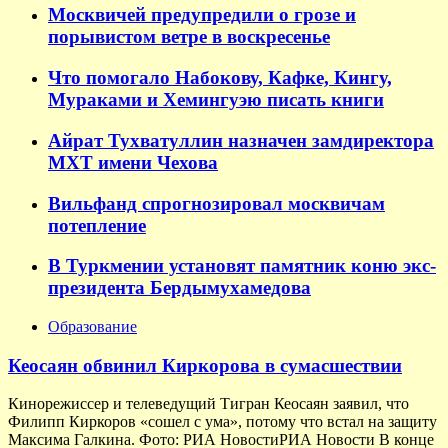
Москвичей предупредили о грозе и
порывистом ветре в воскресенье
Что помогало Набокову, Кафке, Кингу,
Мураками и Хемингуэю писать книги
Айрат Тухватуллин назначен замдиректора
МХТ имени Чехова
Вильфанд спрогнозировал москвичам
потепление
В Туркмении установят памятник коню экс-
президента Бердымухамедова
Образование
Кеосаян обвинил Киркорова в сумасшествии
Кинорежиссер и телеведущий Тигран Кеосаян заявил, что
Филипп Киркоров «сошел с ума», потому что встал на защиту
Максима Галкина. Фото: РИА НовостиРИА Новости В конце