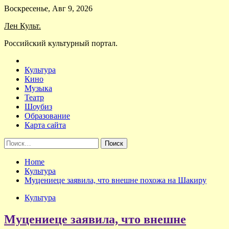
Skip
Воскресенье, Авг 9, 2026
to
Лен Культ.
content
Российский культурный портал.
Культура
Кино
Музыка
Театр
Шоубиз
Образование
Карта сайта
Найти:
Home
Культура
Муцениеце заявила, что внешне похожа на Шакиру
Культура
Муцениеце заявила, что внешне