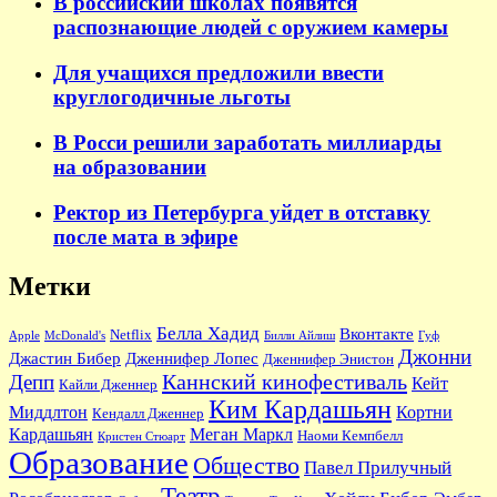
В российский школах появятся
распознающие людей с оружием камеры
Для учащихся предложили ввести
круглогодичные льготы
В Росси решили заработать миллиарды
на образовании
Ректор из Петербурга уйдет в отставку
после мата в эфире
Метки
Белла Хадид
Вконтакте
Netflix
Apple
McDonald's
Билли Айлиш
Гуф
Джонни
Джастин Бибер
Дженнифер Лопес
Дженнифер Энистон
Каннский кинофестиваль
Депп
Кейт
Кайли Дженнер
Ким Кардашьян
Миддлтон
Кортни
Кендалл Дженнер
Кардашьян
Меган Маркл
Наоми Кемпбелл
Кристен Стюарт
Образование
Общество
Павел Прилучный
Театр