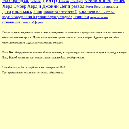
Хейли Бибер
Рособрнадзор
Эмбер
Собчак
Тимати
Том Круз
Херд
Эмбер Херд и Джонни Депп развод
вк
волосы
Эшли Грэм
илон маск
королевская семья
дети
кино
королева елизавета II
новинки
кортни кардашьян и трэвис баркер свадьба
окрашивание
отношения
роман
эйфория
Все материалы на данном сайте взяты из открытых источников и предоставляются исключительно в
ознакомительных целях. Права на материалы принадлежат их владельцам. Администрация сайта
ответственности за содержание материала не несет.
Если Вы обнаружили на нашем сайте материалы, которые нарушают авторские права, принадлежащие
Вам, Вашей компании или организации, пожалуйста, сообщите нам.
На сайте могут быть опубликованы материалы 18+!
При цитировании ссылка на источник обязательна.