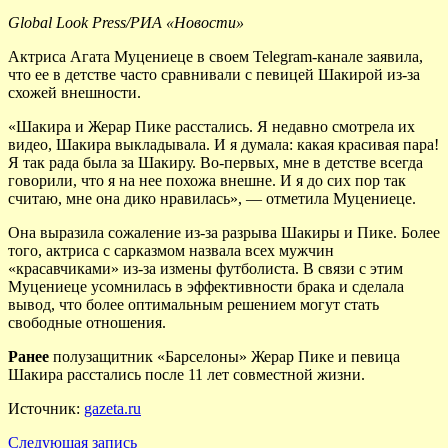
Global Look Press/РИА «Новости»
Актриса Агата Муцениеце в своем Telegram-канале заявила,
что ее в детстве часто сравнивали с певицей Шакирой из-за
схожей внешности.
«Шакира и Жерар Пике расстались. Я недавно смотрела их
видео, Шакира выкладывала. И я думала: какая красивая пара!
Я так рада была за Шакиру. Во-первых, мне в детстве всегда
говорили, что я на нее похожа внешне. И я до сих пор так
считаю, мне она дико нравилась», — отметила Муцениеце.
Она выразила сожаление из-за разрыва Шакиры и Пике. Более
того, актриса с сарказмом назвала всех мужчин
«красавчиками» из-за измены футболиста. В связи с этим
Муцениеце усомнилась в эффективности брака и сделала
вывод, что более оптимальным решением могут стать
свободные отношения.
Ранее
полузащитник «Барселоны» Жерар Пике и певица
Шакира расстались после 11 лет совместной жизни.
Источник:
gazeta.ru
Следующая запись