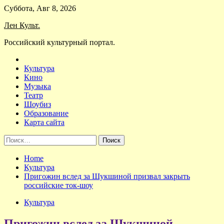
Skip
Суббота, Авг 8, 2026
to
Лен Культ.
content
Российский культурный портал.
Культура
Кино
Музыка
Театр
Шоубиз
Образование
Карта сайта
Найти:
Home
Культура
Пригожин вслед за Шукшиной призвал закрыть
российские ток-шоу
Культура
Пригожин вслед за Шукшиной