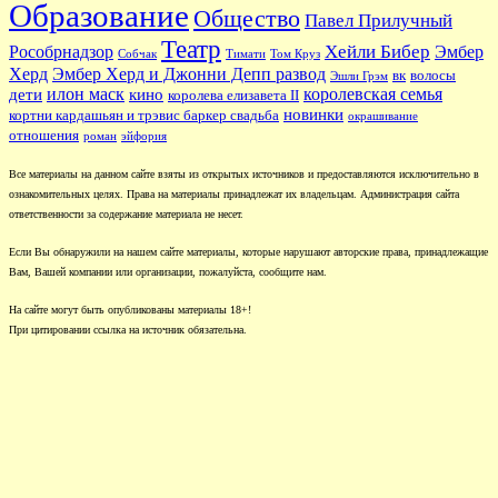
Образование
Общество
Павел Прилучный
Театр
Хейли Бибер
Рособрнадзор
Эмбер
Собчак
Тимати
Том Круз
Херд
Эмбер Херд и Джонни Депп развод
вк
волосы
Эшли Грэм
илон маск
королевская семья
дети
кино
королева елизавета II
новинки
кортни кардашьян и трэвис баркер свадьба
окрашивание
отношения
роман
эйфория
Все материалы на данном сайте взяты из открытых источников и предоставляются исключительно в
ознакомительных целях. Права на материалы принадлежат их владельцам. Администрация сайта
ответственности за содержание материала не несет.
Если Вы обнаружили на нашем сайте материалы, которые нарушают авторские права, принадлежащие
Вам, Вашей компании или организации, пожалуйста, сообщите нам.
На сайте могут быть опубликованы материалы 18+!
При цитировании ссылка на источник обязательна.