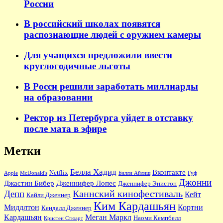
России
В российский школах появятся
распознающие людей с оружием камеры
Для учащихся предложили ввести
круглогодичные льготы
В Росси решили заработать миллиарды
на образовании
Ректор из Петербурга уйдет в отставку
после мата в эфире
Метки
Белла Хадид
Вконтакте
Netflix
Apple
McDonald's
Билли Айлиш
Гуф
Джонни
Джастин Бибер
Дженнифер Лопес
Дженнифер Энистон
Каннский кинофестиваль
Депп
Кейт
Кайли Дженнер
Ким Кардашьян
Миддлтон
Кортни
Кендалл Дженнер
Кардашьян
Меган Маркл
Наоми Кемпбелл
Кристен Стюарт