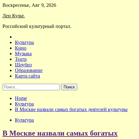
Skip
Воскресенье, Авг 9, 2026
to
Лен Культ.
content
Российский культурный портал.
Культура
Кино
Музыка
Театр
Шоубиз
Образование
Карта сайта
Найти:
Home
Культура
В Москве назвали самых богатых деятелей культуры
Культура
В Москве назвали самых богатых