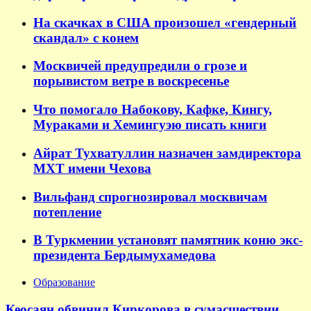
На скачках в США произошел «гендерный
скандал» с конем
Москвичей предупредили о грозе и
порывистом ветре в воскресенье
Что помогало Набокову, Кафке, Кингу,
Мураками и Хемингуэю писать книги
Айрат Тухватуллин назначен замдиректора
МХТ имени Чехова
Вильфанд спрогнозировал москвичам
потепление
В Туркмении установят памятник коню экс-
президента Бердымухамедова
Образование
Кеосаян обвинил Киркорова в сумасшествии