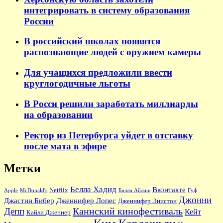
интегрировать в систему образования
России
В российский школах появятся
распознающие людей с оружием камеры
Для учащихся предложили ввести
круглогодичные льготы
В Росси решили заработать миллиарды
на образовании
Ректор из Петербурга уйдет в отставку
после мата в эфире
Метки
Белла Хадид
Вконтакте
Netflix
Apple
McDonald's
Билли Айлиш
Гуф
Джонни
Джастин Бибер
Дженнифер Лопес
Дженнифер Энистон
Каннский кинофестиваль
Депп
Кейт
Кайли Дженнер