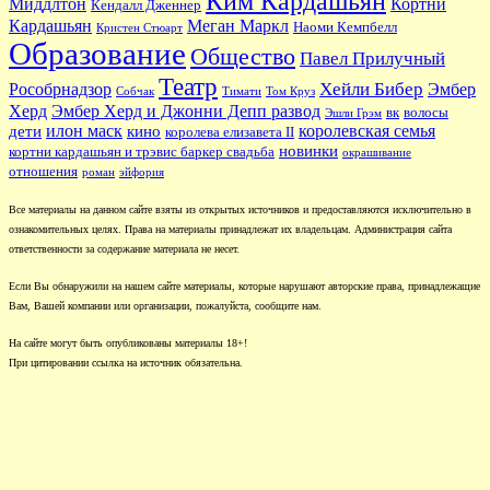
Ким Кардашьян
Миддлтон
Кортни
Кендалл Дженнер
Кардашьян
Меган Маркл
Наоми Кемпбелл
Кристен Стюарт
Образование
Общество
Павел Прилучный
Театр
Хейли Бибер
Рособрнадзор
Эмбер
Собчак
Тимати
Том Круз
Херд
Эмбер Херд и Джонни Депп развод
вк
волосы
Эшли Грэм
илон маск
королевская семья
дети
кино
королева елизавета II
новинки
кортни кардашьян и трэвис баркер свадьба
окрашивание
отношения
роман
эйфория
Все материалы на данном сайте взяты из открытых источников и предоставляются исключительно в
ознакомительных целях. Права на материалы принадлежат их владельцам. Администрация сайта
ответственности за содержание материала не несет.
Если Вы обнаружили на нашем сайте материалы, которые нарушают авторские права, принадлежащие
Вам, Вашей компании или организации, пожалуйста, сообщите нам.
На сайте могут быть опубликованы материалы 18+!
При цитировании ссылка на источник обязательна.