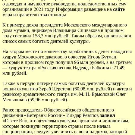
о доходах и имуществе руководства подведомственных ему
организаций в 2021 году. Информация размещена на
сайте
мэра и правительства столицы.
К примеру, доход президента Московского международного
дома музыки, дирижера Владимира Спивакова в прошлом
году составил 158,3 млн рублей. Таким образом, он возглавил
список самых богатых деятелей культуры.
На втором месте по количеству заработанных денег находится
худрук Московского джазового оркестра Игорь Бутман,
который в прошлом году получил 96 млн рублей, а на третьем
— худрук театра «Русская песня» Надежда Бабкина с 71,49
млн рублей.
Также в первую пятерку самых богатых деятелей культуры
вошли скульптор Зураб Церетели (60,08 млн рублей) и актер и
режиссер драматического театра им. М. Н. Ермоловой Олег
Меньшиков (59,96 млн рублей).
Ранее председатель Общероссийского общественного
движения «Ветераны России» Ильдар Резяпов
заявил
«Газете.Ru», что деятелям культуры, артистам и чиновникам,
которые покинули территорию страны после начала
спецоперации, следует увеличить налоги на доход, который