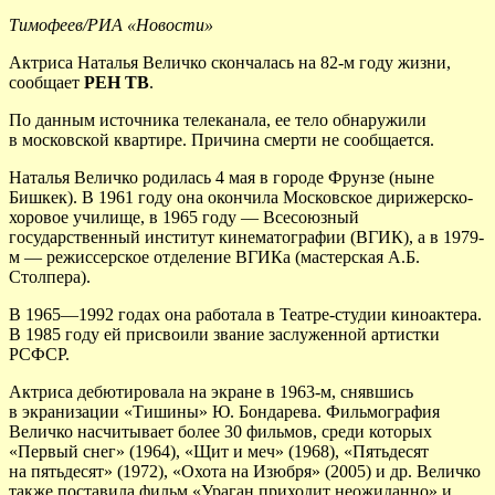
Тимофеев/РИА «Новости»
Актриса Наталья Величко скончалась на 82-м году жизни,
сообщает
РЕН ТВ
.
По данным источника телеканала, ее тело обнаружили
в московской квартире. Причина смерти не сообщается.
Наталья Величко родилась 4 мая в городе Фрунзе (ныне
Бишкек). В 1961 году она окончила Московское дирижерско-
хоровое училище, в 1965 году — Всесоюзный
государственный институт кинематографии (ВГИК), а в 1979-
м — режиссерское отделение ВГИКа (мастерская А.Б.
Столпера).
В 1965—1992 годах она работала в Театре-студии киноактера.
В 1985 году ей присвоили звание заслуженной артистки
РСФСР.
Актриса дебютировала на экране в 1963-м, снявшись
в экранизации «Тишины» Ю. Бондарева. Фильмография
Величко насчитывает более 30 фильмов, среди которых
«Первый снег» (1964), «Щит и меч» (1968), «Пятьдесят
на пятьдесят» (1972), «Охота на Изюбря» (2005) и др. Величко
также поставила фильм «Ураган приходит неожиданно» и