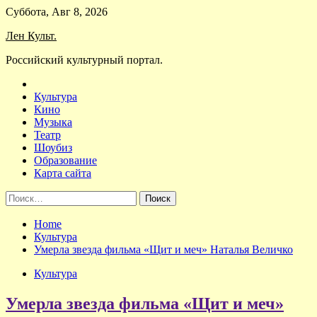
Skip
Суббота, Авг 8, 2026
to
Лен Культ.
content
Российский культурный портал.
Культура
Кино
Музыка
Театр
Шоубиз
Образование
Карта сайта
Найти:
Home
Культура
Умерла звезда фильма «Щит и меч» Наталья Величко
Культура
Умерла звезда фильма «Щит и меч»