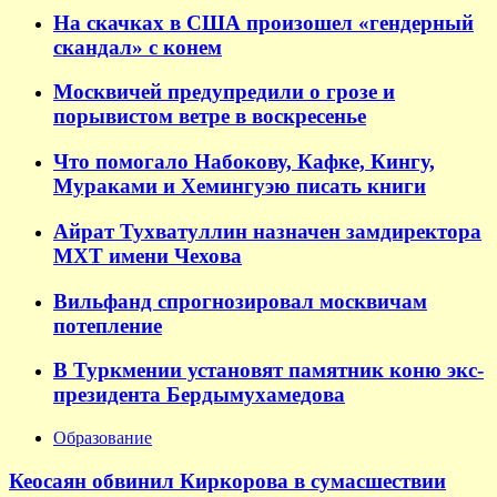
На скачках в США произошел «гендерный
скандал» с конем
Москвичей предупредили о грозе и
порывистом ветре в воскресенье
Что помогало Набокову, Кафке, Кингу,
Мураками и Хемингуэю писать книги
Айрат Тухватуллин назначен замдиректора
МХТ имени Чехова
Вильфанд спрогнозировал москвичам
потепление
В Туркмении установят памятник коню экс-
президента Бердымухамедова
Образование
Кеосаян обвинил Киркорова в сумасшествии