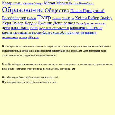
Кардашьян
Меган Маркл
Наоми Кемпбелл
Кристен Стюарт
Образование
Общество
Павел Прилучный
Театр
Хейли Бибер
Рособрнадзор
Эмбер
Собчак
Тимати
Том Круз
Херд
Эмбер Херд и Джонни Депп развод
вк
волосы
Эшли Грэм
илон маск
королевская семья
дети
кино
королева елизавета II
новинки
кортни кардашьян и трэвис баркер свадьба
окрашивание
отношения
роман
эйфория
Все материалы на данном сайте взяты из открытых источников и предоставляются исключительно в
ознакомительных целях. Права на материалы принадлежат их владельцам. Администрация сайта
ответственности за содержание материала не несет.
Если Вы обнаружили на нашем сайте материалы, которые нарушают авторские права, принадлежащие
Вам, Вашей компании или организации, пожалуйста, сообщите нам.
На сайте могут быть опубликованы материалы 18+!
При цитировании ссылка на источник обязательна.