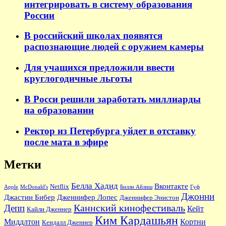
интегрировать в систему образования
России
В российский школах появятся
распознающие людей с оружием камеры
Для учащихся предложили ввести
круглогодичные льготы
В Росси решили заработать миллиарды
на образовании
Ректор из Петербурга уйдет в отставку
после мата в эфире
Метки
Белла Хадид
Вконтакте
Netflix
Apple
McDonald's
Билли Айлиш
Гуф
Джонни
Джастин Бибер
Дженнифер Лопес
Дженнифер Энистон
Каннский кинофестиваль
Депп
Кейт
Кайли Дженнер
Ким Кардашьян
Миддлтон
Кортни
Кендалл Дженнер